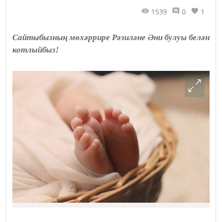
1539
0
1
Сайтыбызның мөхәррире Рәзиләне Әни булуы белән
котлыйбыз!