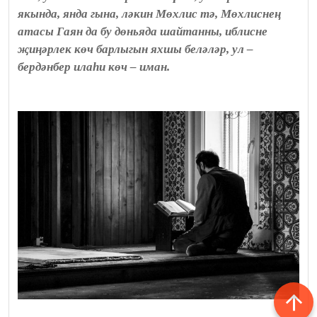
якында, янда гына, ләкин Мөхлис тә, Мөхлиснең
атасы Гаян да бу дөньяда шайтанны, иблисне
җиңәрлек көч барлыгын яхшы беләләр, ул –
бердәнбер илаһи көч – иман.