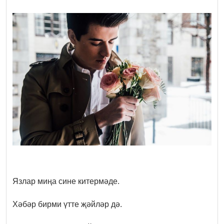
Язлар миңа сине китермәде.
Хәбәр бирми үтте җәйләр дә.