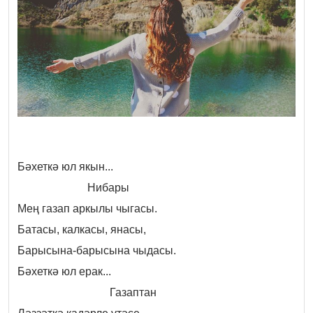
Бәхеткә юл якын...
Нибары
Мең газап аркылы чыгасы.
Батасы, калкасы, янасы,
Барысына-барысына чыдасы.
Бәхеткә юл ерак...
Газаптан