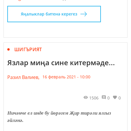
Яңалыклар битенә керегез
ШИГЪРИЯТ
Язлар миңа сине китермәде...
Разил Вәлиев,
16 февраль 2021 - 10:00
1506
0
0
Ничәнче ел инде бу йөрәгем Җир тирәли ялгыз
әйләнә.