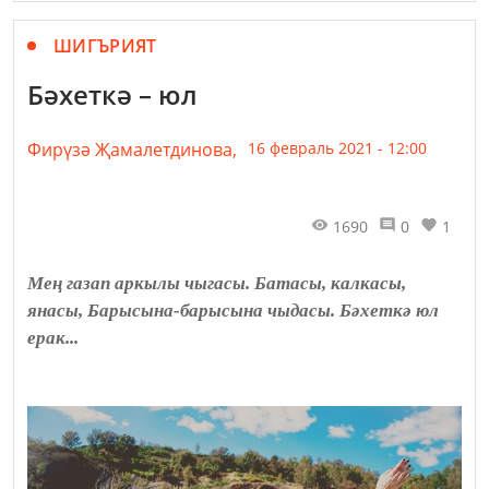
ШИГЪРИЯТ
Бәхеткә – юл
Фирүзә Җамалетдинова,
16 февраль 2021 - 12:00
1690
0
1
Мең газап аркылы чыгасы. Батасы, калкасы,
янасы, Барысына-барысына чыдасы. Бәхеткә юл
ерак...