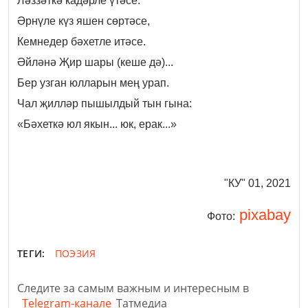
Ләззәткә кадәрле үтәсе.
Әрнүле күз яшен сөртәсе,
Кемнедер бәхетле итәсе.
Әйләнә Җир шары (кеше дә)...
Бер узган юлларын мең урап.
Чал җилләр пышылдый тын гына:
«Бәхеткә юл якын... юк, ерак...»
"КУ" 01, 2021
pixabay
Фото:
ТЕГИ:
ПОЭЗИЯ
Следите за самым важным и интересным в
Telegram-канале
Татмедиа