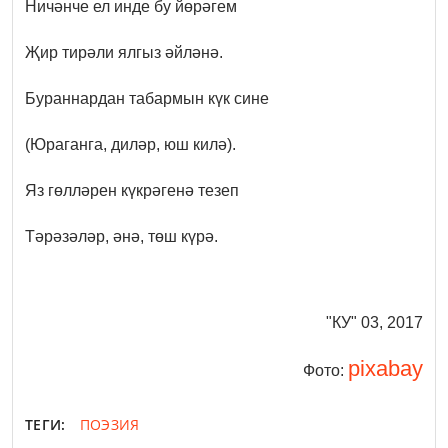
Ничәнче ел инде бу йөрәгем
Җир тирәли ялгыз әйләнә.
Бураннардан табармын күк сине
(Юраганга, диләр, юш килә).
Яз гөлләрен күкрәгенә тезеп
Тәрәзәләр, әнә, төш күрә.
"КУ" 03, 2017
pixabay
Фото:
ТЕГИ:
ПОЭЗИЯ