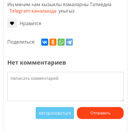
Иң мөһим һәм кызыклы язмаларны Татмедиа
Telegram-каналында
укыгыз
Нравится
Поделиться:
Нет комментариев
Авторизоваться
Отправить