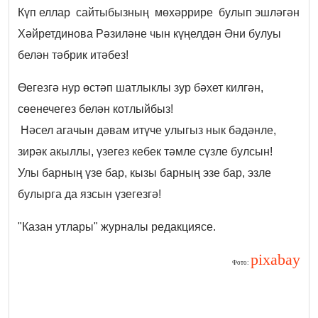
Күп еллар сайтыбызның мөхәррире булып эшләгән
Хәйретдинова Рәзиләне чын күңелдән Әни булуы
белән тәбрик итәбез!
Өегезгә нур өстәп шатлыклы зур бәхет килгән,
сөенечегез белән котлыйбыз!
Нәсел агачын дәвам итүче улыгыз нык бәдәнле,
зирәк акыллы, үзегез кебек тәмле сүзле булсын!
Улы барның үзе бар, кызы барның эзе бар, эзле
булырга да язсын үзегезгә!
"Казан утлары" журналы редакциясе.
pixabay
Фото: