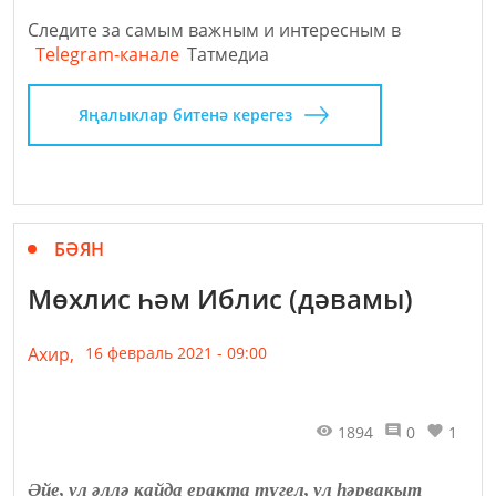
Следите за самым важным и интересным в
Telegram-канале
Татмедиа
Яңалыклар битенә керегез
БӘЯН
Мөхлис һәм Иблис (дәвамы)
Ахир,
16 февраль 2021 - 09:00
1894
0
1
Әйе, ул әллә кайда еракта түгел, ул һәрвакыт