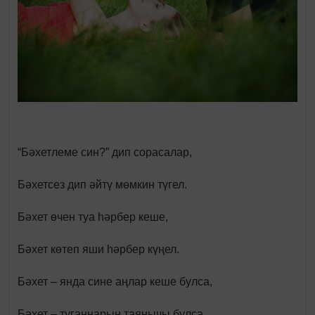
“Бәхетлеме син?” дип сорасалар,
Бәхетсез дип әйтү мөмкин түгел.
Бәхет өчен туа һәрбер кеше,
Бәхет көтеп яши һәрбер күңел.
Бәхет – янда сине аңлар кеше булса,
Бәхет – туганнарың таянычы булса.