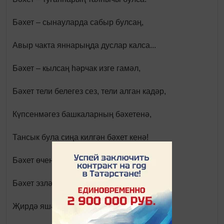
Бәхет – сынауларда сабыр булсаң,
Aвыр чакта яннарыңда дуслар калса...
Бәхет – кылсаң һәрчак изге гамәл,
Бәхет тели белегез сез, тели алган кадәр,
Күпсенмәгез башкаларның бәхетенә,
Тансык була сиңа килгән бәхет кенә!
Бәхет өчен күңелләргә бер нур кирәк,
Бәхет эзләп газаплана күпме йөрәк...
Җирдә яшәү – үзе бер зур бәхет булса,