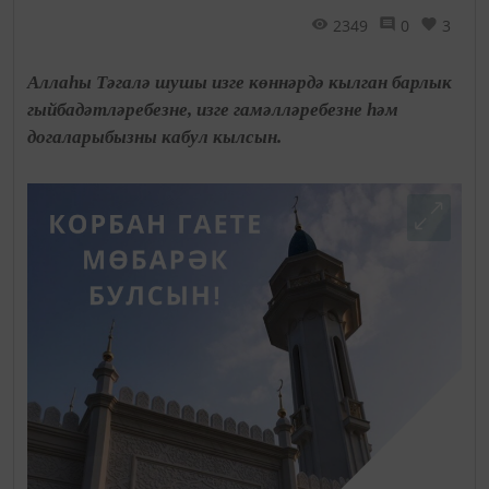
2349
0
3
Аллаһы Тәгалә шушы изге көннәрдә кылган барлык
гыйбадәтләребезне, изге гамәлләребезне һәм
догаларыбызны кабул кылсын.