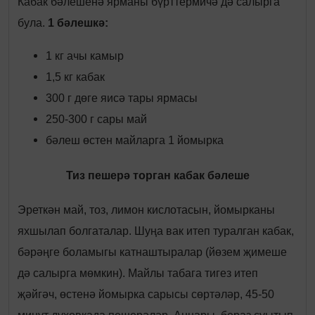
Кабак бәлешенә ярманы бүрттермичә дә салырга
була.
1 бәлешкә:
1 кг ачы камыр
1,5 кг кабак
300 г дөге яисә тары ярмасы
250-300 г сары май
бәлеш өстен майларга 1 йомырка
Тиз пешерә торган кабак бәлеше
Эреткән май, тоз, лимон кислотасын, йомырканы
яхшылап болгаталар. Шуңа вак итеп туралган кабак,
бәрәңге боламыгы катнаштыралар (йөзем җимеше
дә салырга мөмкин). Майлы табага тигез итеп
җәйгәч, өстенә йомырка сарысы сөртәләр, 45-50