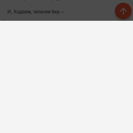
И, Ходаем, теләгем бер –
Парлы гомер бир син безгә.
Сөюебез ялкынында
Җылынырбыз икәү, иркәм.
Нинди бәхет – Ходай безгә
Чын мәхәббәт бүләк иткән.
Күз тимәсен, сүз кермәсен
Арабызга гомер буе.
Киләчәктә көтсен безне