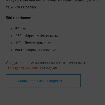
минут духовкада пешерәләр. Аннары, бераз суытып,
табынга бирәләр.
500 г кабакка:
50 г май
250 г бәрәңге боламыгы
100 г йөзем җимеше
калганнары - кирәгенчә
Следите за самым важным и интересным в
Telegram-канале
Татмедиа
Яңалыклар битенә керегез