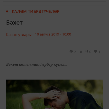
КАЛӘМ ТИБРӘТҮЧЕЛӘР
Бәхет
Казан утлары,
10 август 2019 - 10:00
2118
0
1
Бәхет көтеп яши һәрбер күңел...