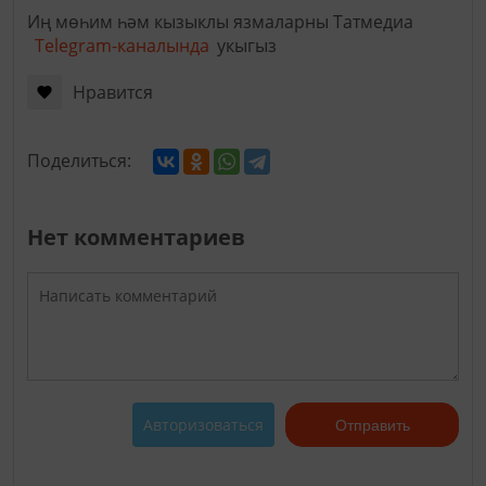
Иң мөһим һәм кызыклы язмаларны Татмедиа
Telegram-каналында
укыгыз
Нравится
Поделиться:
Нет комментариев
Авторизоваться
Отправить