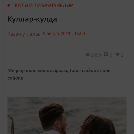
КАЛӘМ ТИБРӘТҮЧЕЛӘР
Куллар-кулда
Казан утлары,
9 август 2019 - 15:00
2490
0
2
Меңнәр арасыннан, иркәм, Сине сайлап, сине
сөйдем.