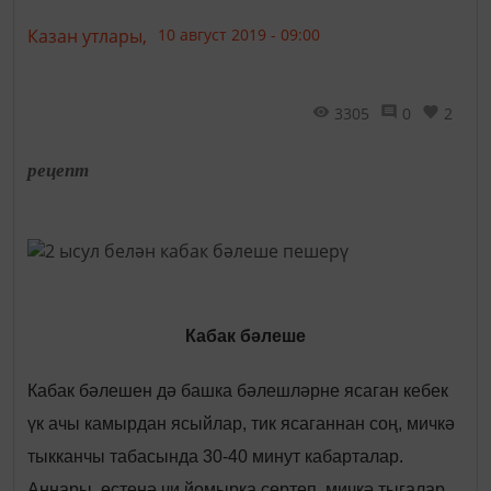
Казан утлары,
10 август 2019 - 09:00
3305
0
2
рецепт
Кабак бәлеше
Кабак бәлешен дә башка бәлешләрне ясаган кебек
үк ачы камырдан ясыйлар, тик ясаганнан соң, мичкә
тыкканчы табасында 30-40 минут кабарталар.
Аннары, өстенә чи йомырка сөртеп, мичкә тыгалар.