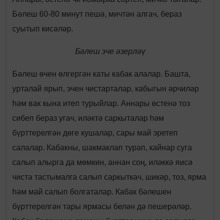
Бәлеш 60-80 минут пешә, мичтән алгач, бераз
суытып кисәләр.
Бәлеш эче әзерләү
Бәлеш өчен өлгергән каты кабак алалар. Башта,
урталай ярып, эчен чистарталар, кабыгын әрчиләр
һәм вак кына итеп турыйлар. Аннары өстенә тоз
сибеп бераз угач, иләктә саркыталар һәм
бүрттерелгән дөге кушалар, сары май эретеп
салалар. Кабакны, шакмаклап турап, кайнар суга
салып алырга да мөмкин, аннан соң, иләккә яисә
чиста тастымалга салып саркыткач, шикәр, тоз, ярма
һәм май салып болгаталар. Кабак бәлешен
бүрттерелгән тары ярмасы белән дә пешерәләр.