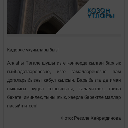
Кадерле укучыларыбыз!
Аллаһы Тәгалә шушы изге көннәрдә кылган барлык
гыйбадәтләребезне, изге гамәлләребезне һәм
догаларыбызны кабул кылсын. Барыбызга да иман
ныклыгы, күңел тынычлыгы, сәламәтлек, гаилә
бәхете, иминлек, тынычлык, хәерле бәрәктле маллар
насыйп итсен!
Фото: Рәзилә Хәйретдинова