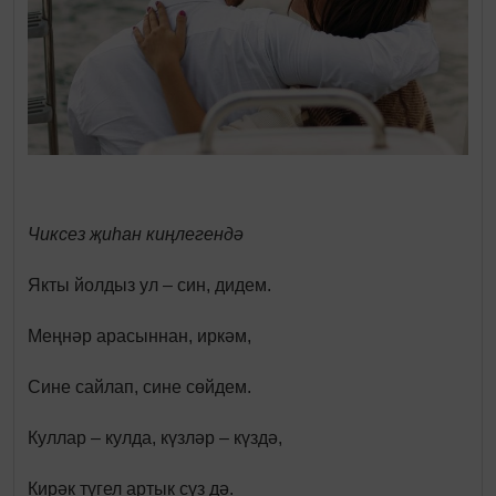
Чиксез
җиһан
киңлегендә
Якты йолдыз ул – син, дидем.
Меңнәр арасыннан, иркәм,
Сине сайлап, сине сөйдем.
Куллар – кулда, күзләр – күздә,
Кирәк түгел артык сүз дә.