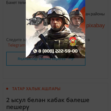
Бәхет телим гомерлеккә сезгә, дуслар!
Динә Җәләева.
Балтач районы
pixabay
фото:
Следите за самым важным и интересным в
Telegram-канале
Татмедиа
Яңалыклар битенә керегез
ТАТАР ХАЛЫК АШЛАРЫ
2 ысул белән кабак бәлеше
пешерү