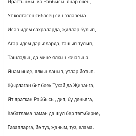
Яраттыңмы, йә Раббысы, янар өчен,
Ут көлтәсен сибәсең син эзләремә.
Исәр идем сахраларда, җилләр булып,
Агар идем дәрьяларда, ташып-тулып,
Ташладың да мине ялкын кочагына,
Янам инде, ялкынланып, утлар йотып.
Җырлаган бит бөек Тукай да Җиһанга,
Ят яраткан Раббысы, дип, бу дөньяга,
Кабатлама һаман да шул бер тәгъбирне,
Газапларга, йә түз, җаным, түз, елама.