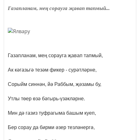
Газапланам, мең сорауга җавап тапмый...
Газапланам, мең сорауга җавап тапмый,
Ак кәгазьгә тезәм фикер - сурәтләрне,
Сорыйм синнән, йә Раббым, җәзамы бу,
Утлы төер өзә бәгырь-үзәкләрне.
Мин дә газиз туфрагыма башым куеп,
Бер сорау да бирми әзер тезләнергә,