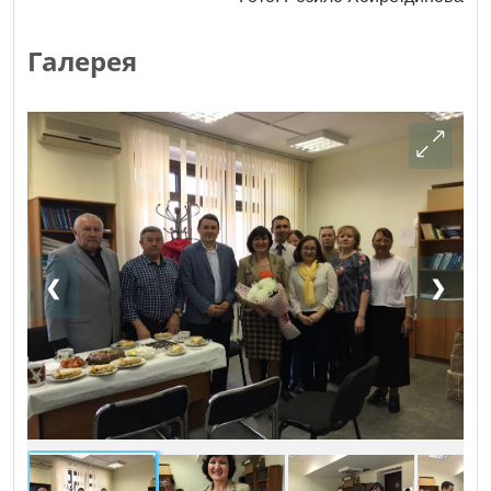
Галерея
❮
❯