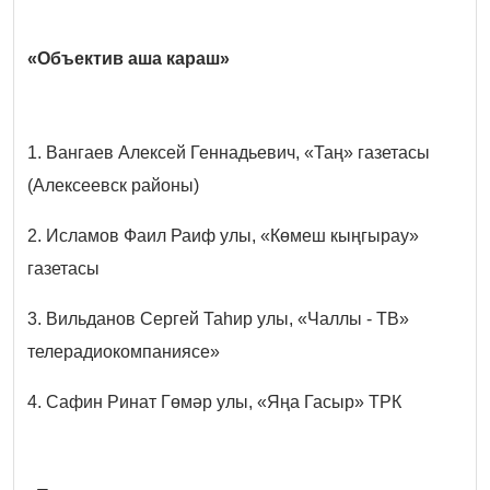
«Объектив аша караш»
1. Вангаев Алексей Геннадьевич, «Таң» газетасы
(Алексеевск районы)
2. Исламов Фаил Раиф улы, «Көмеш кыңгырау»
газетасы
3. Вильданов Сергей Таһир улы, «Чаллы - ТВ»
телерадиокомпаниясе»
4. Сафин Ринат Гөмәр улы, «Яңа Гасыр» ТРК