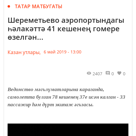
ТАТАР МАТБУГАТЫ
Шереметьево аэропортындагы
һәлакәттә 41 кешенең гомере
өзелгән...
Казан утлары,
6 май 2019 - 13:00
2407
0
0
Ведомство мәгълүматларына караганда,
самолетта булган 78 кешенең 37е исән калган - 33
пассажир һәм дүрт экипаж әгъзасы.