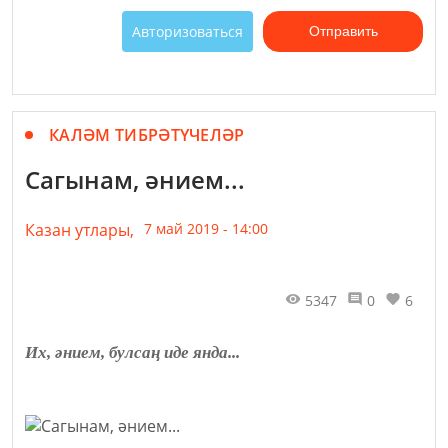
Авторизоваться
Отправить
КАЛӘМ ТИБРӘТҮЧЕЛӘР
Сагынам, әнием...
Казан утлары,
7 май 2019 - 14:00
5347
0
6
Их, әнием, булсаң иде янда...