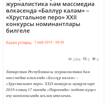
журналистика һәм массмедиа
өлкәсендә «Бәллүр каләм» –
«Хрустальное перо» XXII
конкурсы номинантлары
билгеле
Казан утлары,
7 май 2019 - 09:30
2394
0
0
Татарстан Республикасы журналистика һәм
массмедиа өлкәсендә «Бәллүр каләм» –
«Хрустальное перо» XXII конкурсы җиңүчеләре
2019 елның 17 маенда «Пирамида» мәдәни-күңел
ачу комплексында игълан ителәчәк.