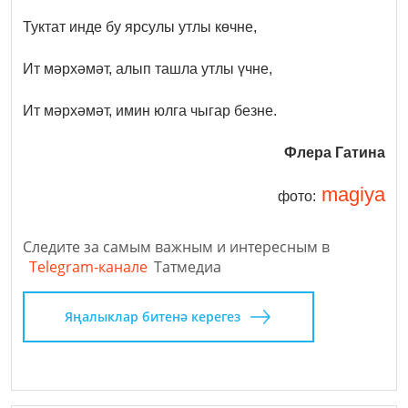
Туктат инде бу ярсулы утлы көчне,
Ит мәрхәмәт, алып ташла утлы үчне,
Ит мәрхәмәт, имин
юлга чыгар безне.
Флера Гатина
magiya
фото:
Следите за самым важным и интересным в
Telegram-канале
Татмедиа
Яңалыклар битенә керегез