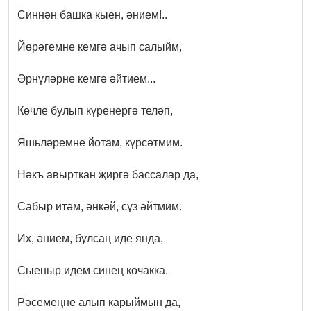
Синнән башка кыен, әнием!..
Йөрәгемне кемгә ачып салыйм,
Әрнүләрне кемгә әйтием...
Көчле булып күренергә теләп,
Я
шьләремне йотам, күрсәтмим.
Нәкъ авырткан җиргә бассалар да,
Сабыр итәм, әнкәй, сүз әйтмим.
Их, әнием, булсаң иде янда,
Сыеныр идем синең кочакка.
Рәсемеңне алып карыймын да,