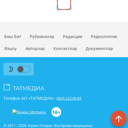
Баш бит
Рубрикалар
Редакция
Редколлегия
Язылу
Авторлар
Контактлар
Документлар
Телефон АО «ТАТМЕДИА»:
(843) 222 09 84
16+
© 2011 - 2026. Казан Утлары. Все права защищены.