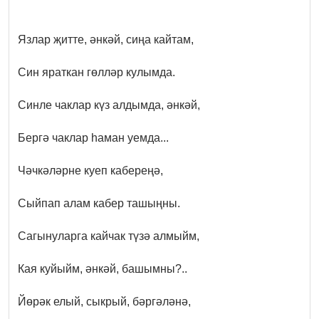
Язлар җитте, әнкәй, сиңа кайтам,
Син яраткан гөлләр кулымда.
Синле чаклар күз алдымда, әнкәй,
Бергә чаклар һаман уемда...
Чәчкәләрне куеп кабереңә,
Сыйпап алам кабер ташыңны.
Сагынуларга кайчак түзә алмыйм,
Кая куйыйм, әнкәй, башымны?..
Йөрәк елый, сыкрый, бәргәләнә,