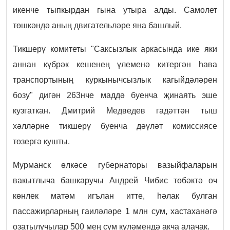
икенче тыпкырдан гына утыра алды. Самолет
төшкәндә аның двигательләре яна башлый.
Тикшерү комитеты "Саксызлык аркасында ике яки
аннан күбрәк кешенең үлеменә китергән һава
транспортының куркынычсызлык кагыйдәләрен
бозу" дигән 263нче маддә буенча җинаять эше
кузгаткан. Дмитрий Медведев гадәттән тыш
хәлләрне тикшерү буенча дәүләт комиссиясе
төзергә кушты.
Мурманск өлкәсе губернаторы вазыйфаларын
вакытлыча башкаручы Андрей Чибис төбәктә өч
көнлек матәм игълан итте, һәлак булган
пассажирларның гаиләләре 1 млн сум, хастаханәгә
озатылучылар 500 мең сум күләмендә акча алачак.