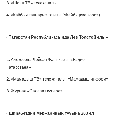
3. «Шаян ТВ» телеканалы
4. «Кайбыч таңнары» газеты («Кайбицкие зори»)
«Татарстан Республикасында Лев Толстой елы»
1. Алексеева Ләйсән Фаяз кызы, «Радио
Татарстана»
2. «Мамадыш ТВ» телеканалы, «Мамадыш информ»
3. Журнал «Салават күпере»
«Шиһабетдин Мәрҗаниның тууына 200 ел»