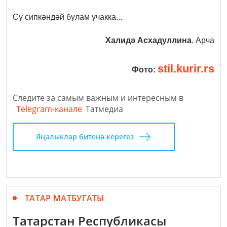
Су сипкәндәй булам учакка...
Халидә Асхадуллина
. Арча
stil.kurir.rs
Фото:
Следите за самым важным и интересным в
Telegram-канале
Татмедиа
Яңалыклар битенә керегез
ТАТАР МАТБУГАТЫ
Татарстан Республикасы