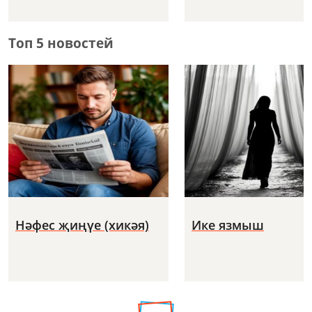
Топ 5 новостей
Нәфес җиңүе (хикәя)
Ике язмыш