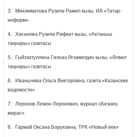
3. Мөхәммәтова Рузилә Рамил кызы, ИА «Татар-
информ»
4. Хәсәнова Рузилә Рифкәт кызы, «Актаныш
таңнары» газетасы
5. Гыйззәтуллина Гөлназ Әгзәметдин кызы, «Әлмәт
таңнары» газетасы
6. Иванычева Ольга Викторовна, газета «Казанские
ведомости»
7. Леронов Лемон Леронович, журнал «Безнең
мирас»
8. Гармай Оксана Боруховна, ТРК «Новый век»