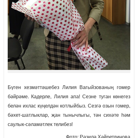
Бүген хезмәттәшебез Лилия Вагыйзованың гомер
бәйрәме. Кадерле, Лилия апа! Сезне туган көнегез
белән ихлас күңелдән котлыйбыз. Сезгә озын гомер,
бәхет-шатлыклар, җан тынычлыгы, тән сихәте һәм
саулык-сәламәтлек телибез!
Фото: Рәзилә Хәйретдинова