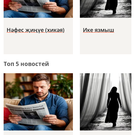
Нәфес җиңүе (хикәя)
Ике язмыш
Топ 5 новостей