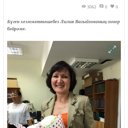
3062
0
0
Бүген хезммәттәшебез Лилия Вагыйзованың гомер
бәйрәме.