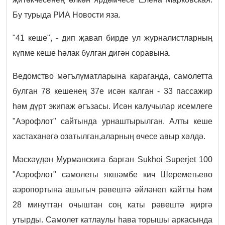
Бу турыда РИА Новости яза.
"41 кеше", - дип җавап бирде ул журналистларның
күпме кеше һәлак булган дигән соравына.
Ведомство мәгълүматларына караганда, самолетта
булган 78 кешенең 37е исән калган - 33 пассажир
һәм дүрт экипаж әгъзасы. Исән калучылар исемлеге
"Аэрофлот" сайтында урнаштырылган. Алты кеше
хастаханәгә озатылган,аларның өчесе авыр хәлдә.
Мәскәүдән Мурманскига барган Sukhoi Superjet 100
"Аэрофлот" самолеты якшәмбе кич Шереметьево
аэропортына ашыгыч рәвештә әйләнеп кайтты һәм
28 минуттан очыштан соң каты рәвештә җиргә
утырды. Самолет катлаулы һава торышы аркасында