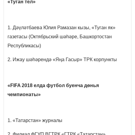
«Туган тел»
1. Дәүләтбаева Юлия Рамазан кызы, «Туган як»
газетасы (Октябрьский шәһәре, Башкортостан
Республикасы)
2. Ижау шәһәрендә «Яңа Гасыр» ТРК корпункты
«FIFA 2018 елда футбол буенча дөнья
чемпионаты»
1. «Татарстан» журналы
2. Филиал ФГУП ВГТРК «ГТРК «Татарстан»