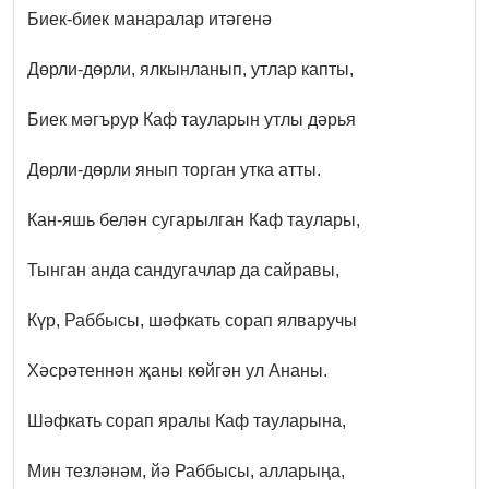
Биек-биек манаралар итәгенә
Дөрли-дөрли, ялкынланып, утлар капты,
Биек мәгърур Каф тауларын утлы дәрья
Дөрли-дөрли янып торган утка атты.
Кан-яшь белән сугарылган Каф таулары,
Тынган анда сандугачлар да сайравы,
Күр, Раббысы, шәфкать сорап ялваручы
Хәсрәтеннән җаны көйгән ул Ананы.
Шәфкать сорап яралы Каф тауларына,
Мин тезләнәм, йә Раббысы, алларыңа,