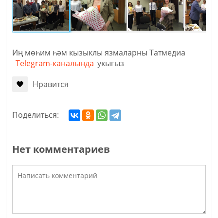
Иң мөһим һәм кызыклы язмаларны Татмедиа
Telegram-каналында
укыгыз
Нравится
Поделиться:
Нет комментариев