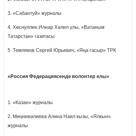
3. «Сабантуй» журналы
4. Хөснуллин Илнар Хәлил улы, «Ватаным
Татарстан» газетасы
5 Темляков Сергей Юрьевич, «Яңа гасыр» ТРК
«Россия Федерациясендә волонтер елы»
1. «Казан» журналы
2. Миңневәлиева Алина Наил кызы, «Ялкын»
журналы