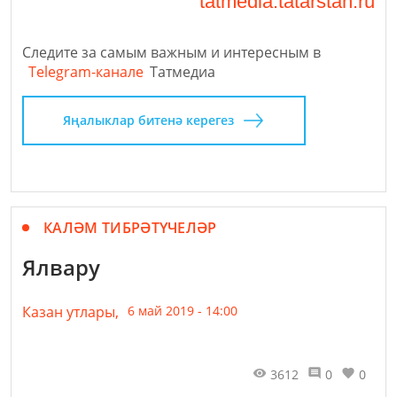
tatmedia.tatarstan.ru
Следите за самым важным и интересным в
Telegram-канале
Татмедиа
Яңалыклар битенә керегез
КАЛӘМ ТИБРӘТҮЧЕЛӘР
Ялвару
Казан утлары,
6 май 2019 - 14:00
3612
0
0