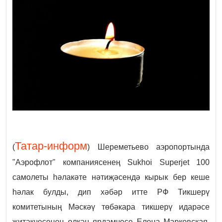
Татар-информ
(
) Шереметьево аэропортында
"Аэрофлот" компаниясенең Sukhoi Superjet 100
самолеты һәлакәте нәтиҗәсендә кырык бер кеше
һәлак булды, дип хәбәр итте РФ Тикшерү
комитетының Мәскәү төбәкара тикшерү идарәсе
җитәкчесенең өлкән ярдәмчесе Елена Марковская.