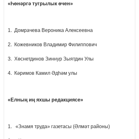
«Һөнәргә тугрылык өчен»
1. Домрачева Вероника Алексеевна
2. Кожевников Владимир Филиппович
3. Хөснетдинов Зиннур Зыятдин Улы
4. Кәримов Камил Әдһәм улы
«Елның иң яхшы редакциясе»
1. «Знамя труда» газетасы (Әлмәт районы)