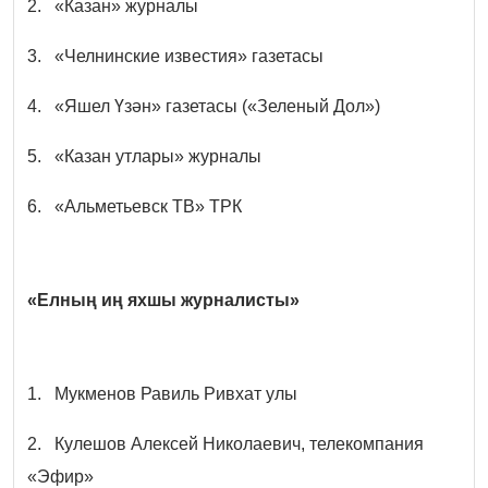
2. «Казан» журналы
3. «Челнинские известия» газетасы
4. «Яшел Үзән» газетасы («Зеленый Дол»)
5. «Казан утлары» журналы
6. «Альметьевск ТВ» ТРК
«Елның иң яхшы журналисты»
1. Мукменов Равиль Ривхат улы
2. Кулешов Алексей Николаевич, телекомпания
«Эфир»