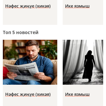
Нәфес җиңүе (хикәя)
Ике язмыш
Топ 5 новостей
Нәфес җиңүе (хикәя)
Ике язмыш