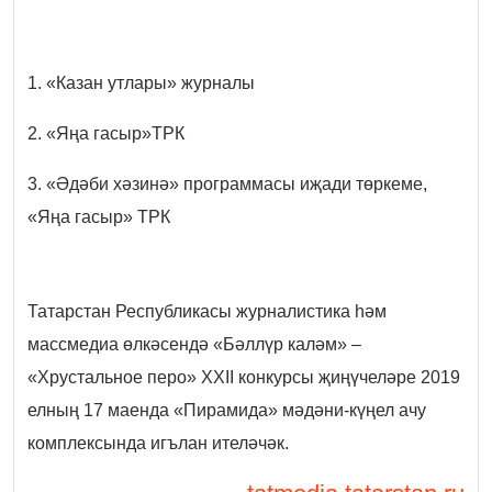
1. «Казан утлары» журналы
2. «Яңа гасыр»ТРК
3. «Әдәби хәзинә» программасы иҗади төркеме,
«Яңа гасыр» ТРК
Татарстан Республикасы журналистика һәм
массмедиа өлкәсендә «Бәллүр каләм» –
«Хрустальное перо» XXII конкурсы җиңүчеләре 2019
елның 17 маенда «Пирамида» мәдәни-күңел ачу
комплексында игълан ителәчәк.