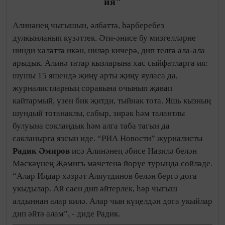
ия"
Алинәнең чыгышын, әлбәттә, һәрберебез
дулкынланып күзәттек. Әти-әнисе бу мизгелләрне
нинди халәттә икән, ниләр кичерә, дип телгә ала-ала
арыдык. Алинә татар кызларына хас сыйфатларга ия:
шушы 15 яшендә җиңү арты җиңү яуласа да,
журналистларның соравына очынып җавап
кайтармый, үзен бик җитди, тыйнак тота. Яшь кызның
шундый тотанаклы, сабыр, зирәк һәм талантлы
булуына сокландык һәм алга таба тагын да
сакланырга язсын иде. “РИА Новости” журналисты
Радик Әмиров
исә Алинәнең әбисе Назилә белән
Мәскәүнең Җәмигъ мәчетенә йөрүе турында сөйләде.
“Алар Илдар хәзрәт Аляутдинов белән бергә дога
укыдылар. Ай саен дип әйтерлек, һәр чыгыш
алдыннан алар килә. Алар чын күңелдән дога укыйлар
дип әйтә алам”, - диде Радик.