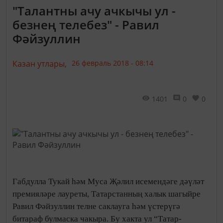
"Талантны ачу ачкычы ул -
безнең телебез" - Равил
Фәйзуллин
Казан утлары,
26 февраль 2018 - 08:14
1401
0
0
Габдулла Тукай һәм Муса Җәлил исемендәге дәүләт
премияләре лауреты, Татарстанның халык шагыйре
Равил Фәйзуллин телне саклауга һәм үстерүгә
битараф булмаска чакыра. Бу хакта ул “Татар-