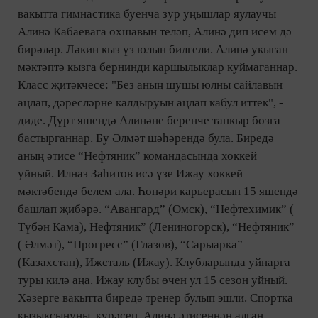
вакытта гимнастика буенча зур уңышлар яулаучы
Алинә Кабаевага охшавын теләп, Алинә дип исем дә
бирәләр. Ләкин кыз үз юлын билгели. Алинә укыган
мәктәптә кызга бернинди каршылыклар куймаганнар.
Класс җитәкчесе: "Без аның шушы юлны сайлавын
аңлап, дәресләрне калдыруын аңлап кабул иттек", -
диде. Дүрт яшендә Алинәне беренче тапкыр бозга
бастырганнар. Бу Әлмәт шәһәрендә була. Биредә
аның әтисе “Нефтяник” командасында хоккей
уйный. Илназ Заһитов исә үзе Ижау хоккей
мәктәбендә белем ала. Һөнәри карьерасын 15 яшендә
башлап җибәрә. “Авангард” (Омск), “Нефтехимик” (
Түбән Кама), Нефтяник” (Лениногорск), “Нефтяник”
( Әлмәт), “Прогресс” (Глазов), “Сарыарка”
(Казахстан), Ижсталь (Ижау). Клубларында уйнарга
туры килә аңа. Ижау клубы өчен ул 15 сезон уйный.
Хәзерге вакытта биредә тренер булып эшли. Спортка
кызыксынуны, күрәсең, Алинә әтисеннән алган.