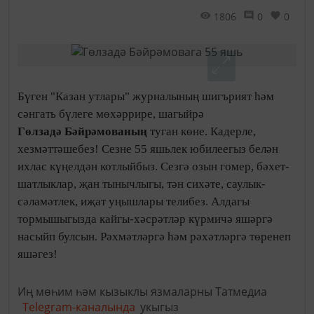
1806
0
0
Бүген "Казан утлары" журналының шигърият һәм
сәнгать бүлеге мөхәррире, шагыйрә
Гөлзадә
Бәйрәмованың
туган көне.
Кадерле,
хезмәттәшебез! Сезне 55 яшьлек юбилеегыз белән
ихлас күңелдән котлыйбыз. Сезгә озын гомер, бәхет-
шатлыклар, җан тынычлыгы, тән сихәте, саулык-
сәламәтлек, иҗат уңышлары телибез. Алдагы
тормышыгызда кайгы-хәсрәтләр күрмичә яшәргә
насыйп булсын. Рәхмәтләргә һәм рәхәтләргә төренеп
яшәгез!
Иң мөһим һәм кызыклы язмаларны Татмедиа
Telegram-каналында
укыгыз