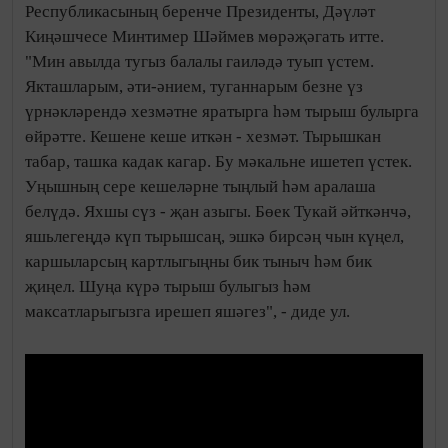
Республикасының беренче Президенты, Дәүләт
Киңәшчесе Минтимер Шәймев мөрәҗәгать итте.
"Мин авылда тугыз балалы гаиләдә туып үстем.
Якташларым, әти-әнием, туганнарым безне үз
үрнәкләрендә хезмәтне яратырга һәм тырыш булырга
өйрәтте. Кешене кеше иткән - хезмәт. Тырышкан
табар, ташка кадак кагар. Бу мәкальне ишетеп үстек.
Уңышның сере кешеләрне тыңлый һәм аралаша
белүдә. Яхшы сүз - җан азыгы. Бөек Тукай әйткәнчә,
яшьлегеңдә күп тырышсаң, эшкә бирсәң чын күңел,
каршыларсың картлыгыңны бик тыныч һәм бик
җиңел. Шуңа күрә тырыш булыгыз һәм
максатларыгызга ирешеп яшәгез", - диде ул.