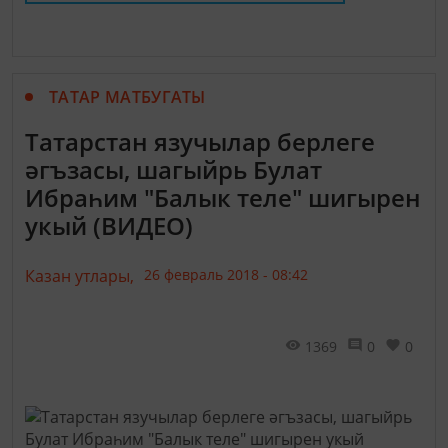
ТАТАР МАТБУГАТЫ
Татарстан язучылар берлеге
әгъзасы, шагыйрь Булат
Ибраһим "Балык теле" шигырен
укый (ВИДЕО)
Казан утлары,
26 февраль 2018 - 08:42
1369
0
0