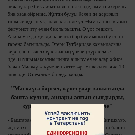
әйләнүләре бик әйбәт килеп чыга иде, әмма сикерергә
бик озак өйрәнде. Җитди булуы белән дә аерылып
тормый иде, шук, шаян кыз иде ул. Әмма әнисе кызын
фигурист итү өчен бик тырышты. Ә үсә төшкәч,
Алинә үзе дә җитди рәвештә бар булмышын бу спорт
төренә багышлады. Этери Тутберидзе командасына
кереп, шөгыльләнү кызының үзенең зур теләге
иде. Шушы максатны чынга ашыру өчен алар әбисе
белән Мәскәүгә күченеп киттеләр. Ул вакытта аңа 13
яшь иде. Әти-әнисе биредә калды.
"Мәскәүгә баргач, күнегүләр вакытында
башта кулын, аннары аягын сындырды,
зур спорттан китү алдында иде"
- Баштарак барсы да шома гына бармады. Чит шәһәр,
яңа мохит, әле күнегелмәгән тренер – Алинәгә башта