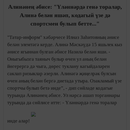
Алинәнең әбисе: "Үләннәрдә генә торалар,
Алинә белән яшәп, кодагый үзе дә
спортсмен булып бетте..."
"Татар-информ" хәбәрчесе Илназ Заһитовның әнисе
белән элемтәгә керде. Алинә Мәскәүдә 15 яшьлек кыз
әнисе ягыннан булган әбисе Назилә белән яши. -
Оныгыбызга таяныч булыр өчен ул аның белән
йөгерергә дә чыга, дөрес туклану кагыйдәләрен
саклап ризыклар әзерли. Алинәгә җиңелрәк булсын
өчен аның белән бергә диетада утыра. Озакламый үзе
спортчы булып бетә инде”, - дип сөйләде кодагые
турында Алинәнең әбисе. Ул нәрсә ашап торганнары
турында да сөйлисе итте: - Үләннәрдә генә торалар
инде алар!