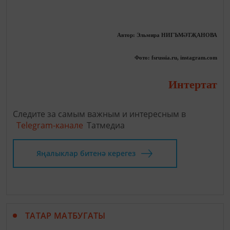
Автор: Эльмира НИГЪМӘТҖАНОВА
Фото: fsrussia.ru, instagram.com
Интертат
Следите за самым важным и интересным в
Telegram-канале
Татмедиа
Яңалыклар битенә керегез
ТАТАР МАТБУГАТЫ