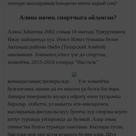
әниләре кызларының һөнәренә ничек карый соң?
Алинә ничек спортчыга әйләнгән?
Алинә Заһитова 2002 елның 18 маенда Удмуртиянең
Ижау шәһәрендә туа. Әтисе Илназ тумышы белән
Актаныш районы Әҗби (Татарский Азибей)
авылыннан. Алинәнең әтисе үзе дә спортчы,
хоккейчы, 2015-2016 елларда "Ижсталь"
командасының тренеры иде.
Үзе хоккейчы
булгангамы, кызын да өч яшьтән үк бозга бастыра.
Аннары тимераякта шуарга өйрәтү өчен түгәрәккә
бирәләр. Әлбәттә, ул вакытта әти-әниләренең
кызларының фигуралы шуу буенча зур спортка кереп
китүе турында уйларында да булмый. Алар аның
гимнастка булуы турында хыяллана. Кызлары тугач,
бик озак кем дип исем кушарга белми алар. Шул