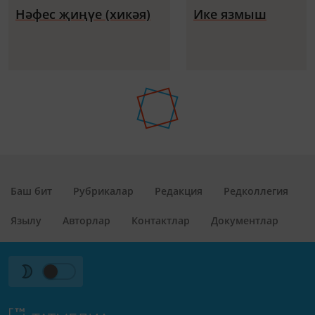
Нәфес җиңүе (хикәя)
Ике язмыш
Баш бит
Рубрикалар
Редакция
Редколлегия
Язылу
Авторлар
Контактлар
Документлар