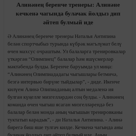
Алинәнең беренче тренеры: Алинәне
кечкенә чагында булачак йолдыз дип
әйтеп булмый иде
Ә Алинәнең беренче тренеры Наталья Антипина
белән спортчыбыз турында күбрәк мәгълүмат белү
өчен махсус очраштым. Ул балаларга тренировкалар
үткәргән “Олимпиец” балалар һәм яшүсмерләр
мәктәбендә булды. Беренче баруымда ул миңа:
“Алинәнең Олимпиададагы чыгышлары бетмичә,
безгә интервью бирүне тыйдылар”, - диде. Икенче
килүем Алинә Олипиаданың алтын медаленә ия
булган күңелле мизгелләрдән соң булды. - Алинәнең
команда өчен чыгыш ясаган мизгелләрендә без
балалар белән монда аның чыгышын тренировканы
туктатып карадык”, - ди Наталья Антипина. - Алинә
бирегә биш яше тулгач килде. Кечкенә чагында аны
булачак йолдыз дип әйтеп булмый иде. Аның