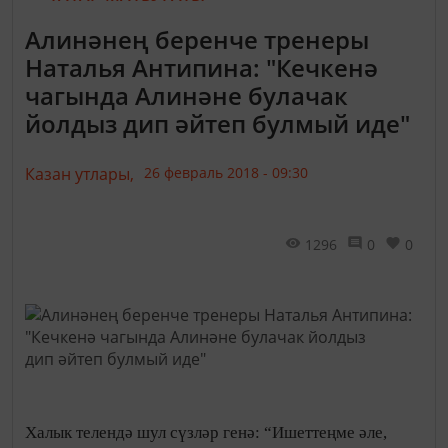
Алинәнең беренче тренеры
Наталья Антипина: "Кечкенә
чагында Алинәне булачак
йолдыз дип әйтеп булмый иде"
Казан утлары,
26 февраль 2018 - 09:30
1296
0
0
Халык телендә шул сүзләр генә: “Ишеттеңме әле,