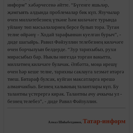
информ” хәбәрчесенә әйтте. “Бүгенге яшьләр,
җәмгыять алдында проблемалар бик күп. Язучылар
өчен милләтебезнең үткәне һәм киләчәге турында
уйлану төп мәсьәләләрнең берсе булып тора. Туган
телне өйрәнү - Ходай тарафыннан куелган бурыч”, -
диде шагыйрь. Равил Фәйзуллин телебезнең киләчәге
өчен борчылуын белдерде. “Зур тарихыбыз, рухи
мирасыбыз бар. Ныклы нигездә торган вакытта,
милләтнең киләчәге булачак. Әлбәттә, моңа ирешү
өчен һәр кеше телне, тарихны саклауга хезмәт итәргә
тиеш. Битараф булсак, куйган максатларга ирешә
алмаячакбыз. Безнең халыкның талантлары күп. Бу
талантны үстерергә кирәк. Талантны ачу ачкычы ул -
безнең телебез”, - диде Равил Фәйзуллин.
Татар-информ
Алмаз Шиһабетдинов,