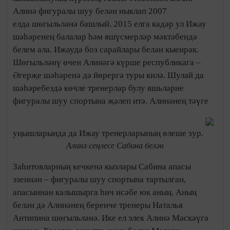
Алинә фигуралы шуу белән ныклап 2007
елда шөгыльләнә башлый. 2015 елга кадәр ул Ижау
шәһәренең балалар һәм яшүсмерләр мәктәбендә
белем ала. Ижауда боз сарайлары белән кыенрак.
Шөгыльләнү өчен Алинәгә күрше республикага –
Әгерҗе шәһәренә дә йөрергә туры килә. Шулай да
шәһәребездә көчле тренерлар булу яшьләрне
фигуралы шуу спортына җәлеп итә. Алинәнең тәүге
уңышларында да Ижау тренерларының өлеше зур.
Алинә сеңлесе Сабина белән
Заһитовларның кечкенә кызлары Сабина апасы
эзеннән – фигуралы шуу спортына тартылган,
апасыннан калышырга һич исәбе юк аның. Аның
белән дә Алинәнең беренче тренеры Наталья
Антипина шөгыльләнә. Ике ел элек Алинә Мәскәүгә