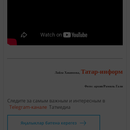
Татар-информ
Ләйлә Хәкимова,
Фото: архив/Рамиль Гали
Следите за самым важным и интересным в
Telegram-канале
Татмедиа
Яңалыклар битенә керегез