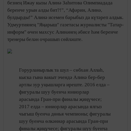
безнең Ижау кызы Алинә Заһитова Олимпиадада
беренче урын алды бит?!”, “Афәрин, Алинә,
булдырды!” Алинә исемен барыбыз да күтәреп алдык.
Удмуртиянең "Яңарыш" газетасы журналисты "Татар-
информ" өчен махсус Алинәнең әбисе һәм беренче
тренеры белән очрашып сөйләште.
Горурланырлык та шул – сөбхан Аллаһ,
кыска гына вакыт эчендә Алинә бер-бер
артлы зур уңышларга иреште. 2016 елда –
фигуралы шуу буенча юниорлар
арасында Гран-при финалы җиңүчесе;
2017 елда – юниорлар арасында ялгыз
чыгыш буенча дөнья чемпионы; фигуралы
шуу буенча өлкәннәр арасында Гран-при
финалы җиңүчесе; фигуралы шуу буенча