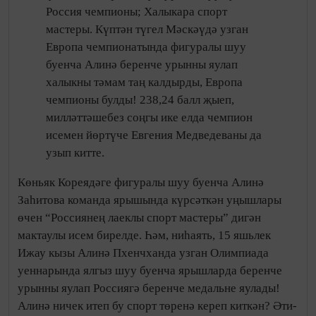
Россия чемпионы; Халыкара спорт
мастеры. Күптән түгел Мәскәүдә узган
Европа чемпионатында фигуралы шуу
буенча Алинә беренче урынны яулап
халыкны тәмам таң калдырды, Европа
чемпионы булды! 238,24 балл җыеп,
милләттәшебез соңгы ике елда чемпион
исемен йөртүче Евгения Медведеваны да
узып китте.
Көньяк Кореядәге фигуралы шуу буенча Алинә
Заһитова команда ярышында күрсәткән уңышлары
өчен “Россиянең лаеклы спорт мастеры” дигән
мактаулы исем бирелде. Һәм, ниһаять, 15 яшьлек
Ижау кызы Алинә Пхенчханда узган Олимпиада
уеннарында ялгыз шуу буенча ярышларда беренче
урынны яулап Россиягә беренче медальне яулады!
Алинә ничек итеп бу спорт төренә кереп киткән? Әти-