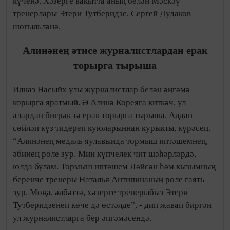
күченә. Хәзерге вакытта аның белән Мәскәү
тренерлары Этери Тутберидзе, Сергей Дудаков
шөгыльләнә.
Алинәнең әтисе журналистлардан ерак
торырга тырыша
Илназ Насыйх улы журналистлар белән әңгәмә
корырга яратмый. Ә Алинә Кореяга киткәч, ул
алардан бигрәк тә ерак торырга тырыша. Алдан
сөйләп күз тидереп куюларыннан курыкты, күрәсең.
“Алинәнең медаль яулавында тормыш иптәшемнең,
әбинең роле зур. Мин күпчелек чит шәһәрләрдә,
юлда булам. Тормыш иптәшем Ләйсән һәм кызымның
беренче тренеры Наталья Антипинаның роле гаять
зур. Моңа, әлбәттә, хәзерге тренерыбыз Этери
Тутберидзенең көче дә өстәлде”, - дип җавап биргән
ул журналистларга бер әңгәмәсендә.