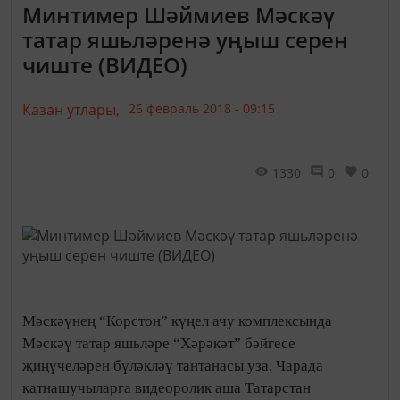
Минтимер Шәймиев Мәскәү
татар яшьләренә уңыш серен
чиште (ВИДЕО)
Казан утлары,
26 февраль 2018 - 09:15
1330
0
0
Мәскәүнең “Корстон” күңел ачу комплексында
Мәскәү татар яшьләре “Хәрәкәт” бәйгесе
җиңүчеләрен бүләкләү тантанасы уза. Чарада
катнашучыларга видеоролик аша Татарстан