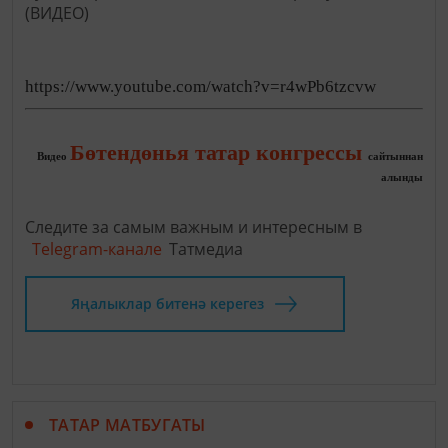
https://www.youtube.com/watch?v=r4wPb6tzcvw
Бөтендөнья татар конгрессы
Видео
сайтыннан
алынды
Следите за самым важным и интересным в
Telegram-канале
Татмедиа
Яңалыклар битенә керегез
ТАТАР МАТБУГАТЫ