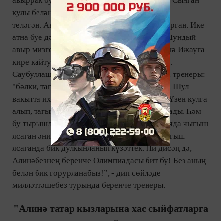
авыррак булды. Җитмәсә, кулын сындырды. Сынган
кулы белән Спартакиадада ул катнашырга
теләгән. Анда катнашып, табанын да сындырган. Ике
атна буе дәваланып ятарга туры килә аңа. Шундый
авыр мизгелләрне, күрәсең, бер мәлдә Алинә Ижауга
кире кайту турында да уйлый башлаган иде.
Саубуллашырга дип чәчәкләр тотып баргач, тренеры:
"бәлки, тагын катнашып карарсың", - дигән. Шул
вакытта ихтыяр көче нык булды Алинәнең. Үзен кулга
алып, тагын да тырышып шөгыльләнә башлады. Һәм
бу тырышлыклар нәтиҗәсез булмады! Кореяда чыгыш
ясаган әнисе аның янында булды. Алинә чыгыш
ясаганда бик дулкынланып күзәттек. Ни дисәң дә,
Алинәбезнең беренче Олимпиадасы бит бу! Без аның
белән бик горурланабыз!”, - дип сөйләде
милләттәшебез турында беренче тренеры.
"Алинә татар кызларына хас сыйфатларга