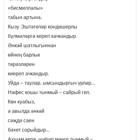
«бисмиллалы»
табын артына.
Кызу. Эштәгеләр кондишерлы
бүлмәләргә кереп качкандыр.
Әнкәй шатлыгыннан
өйнең барлык
тәрәзләрен
киереп ачкандыр.
Уйда – таулар, ымсындыргыч үрләр...
Нәфес кошы тынмый – сайрый гел.
Көн куабыз,
ә авылда әнкәй
сәҗдә саен
бәхет сорыйдыр...
Ахшам керә, шәһәр мәңге тынмый –