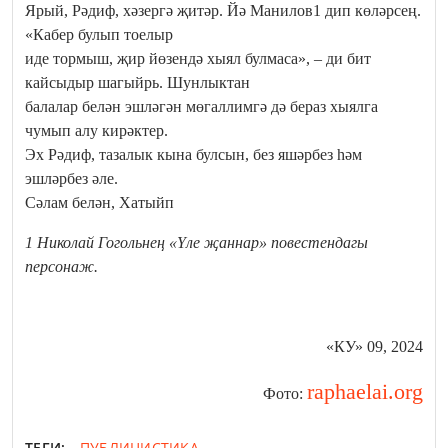
Ярый, Рәдиф, хәзергә җитәр. Йә Манилов1 дип көләрсең.
«Кабер булып тоелыр
иде тормыш, җир йөзендә хыял булмаса», – ди бит
кайсыдыр шагыйрь. Шунлыктан
балалар белән эшләгән мөгаллимгә дә бераз хыялга
чумып алу кирәктер.
Эх Рәдиф, тазалык кына булсын, без яшәрбез һәм
эшләрбез әле.
Сәлам белән, Хатыйп
1 Николай Гогольнең «Үле җаннар» повестендагы
персонаж.
«КУ» 09, 2024
raphaelai.org
Фото:
ТЕГИ:
ПУБЛИЦИСТИКА