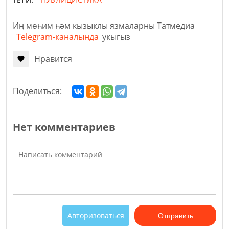
Иң мөһим һәм кызыклы язмаларны Татмедиа
Telegram-каналында
укыгыз
Нравится
Поделиться:
Нет комментариев
Авторизоваться
Отправить