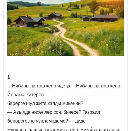
1
…Нибарысы төш кенә иде ул... Нибарысы төш кенә...
Йөрәккә китереп
бәрергә шул җитә калды микәнни?
— Авылда нихәлләр соң, бичәсе? Газраил
берәрегезне чүпләмәдеме? — диде
Нурулла, башын күтәрмичә генә. Бу уйлардан аның