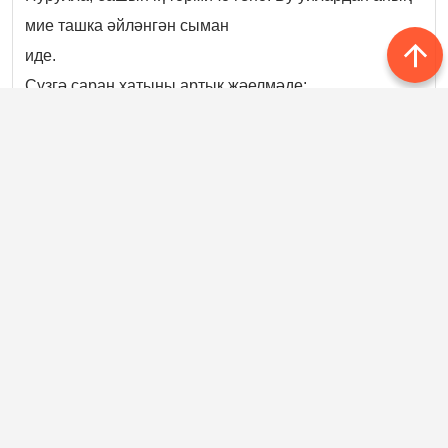
мие ташка әйләнгән сыман
иде.
Сүзгә саран хатыны артык җәелмәде:
— Тыныч үзе, — диде.
— Өеңә караклар керсә дә, сиңа тып-тыныч! — Ир
мондый җаваптан һич канәгать
түгел иде. — Нишләп сөйләшергә иренәсең син, ә?
Һәр сүзең алтын кыйпылчыгы
мәллә? Әй, синнән ни көтәсең! Минем исемемне дә
яртылаш кыскарткач теге.
— Ник битәрлисең, Нурла? Син минем белән сирәк
яшәдең. Кунарга да
кайтмый идең кайчак. Капкаңның кайда икәнен
оныта идең.
— Менә, менә, телең ачылды, бичәсе! Анысы дөрес,