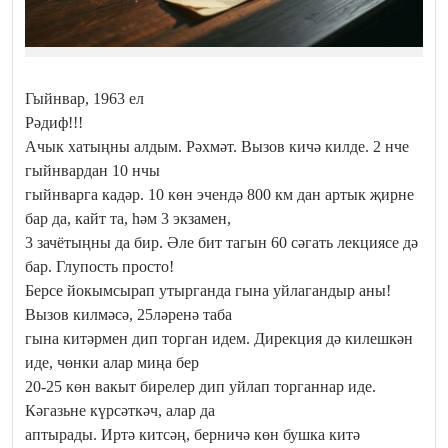
Гыйнвар, 1963 ел
Рәдиф!!!
Ачык хатыңны алдым. Рәхмәт. Вызов кичә килде. 2 нче
гыйнвардан 10 нчы
гыйнварга кадәр. 10 көн эчендә 800 км дан артык җирне
бар да, кайт та, һәм 3 экзамен,
3 зачётыңны да бир. Әле бит тагын 60 сәгать лекциясе дә
бар. Глупость просто!
Берсе йокымсырап утырганда гына уйлагандыр аны!
Вызов килмәсә, 25ләренә таба
гына китәрмен дип торган идем. Дирекция дә килешкән
иде, чөнки алар миңа бер
20-25 көн вакыт бирелер дип уйлап торганнар иде.
Кәгазьне күрсәткәч, алар да
аптырады. Иртә китсәң, берничә көн бушка китә