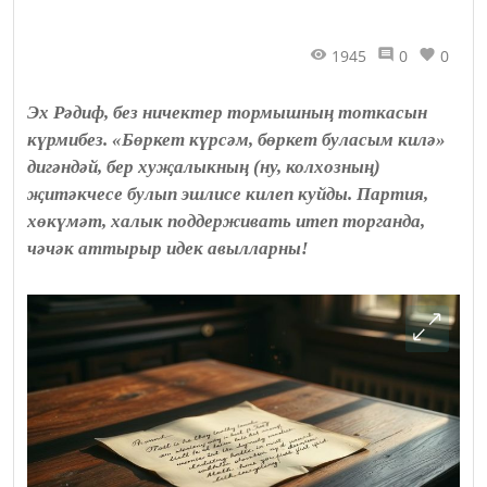
1945
0
0
Эх Рәдиф, без ничектер тормышның тоткасын
күрмибез. «Бөркет күрсәм, бөркет буласым килә»
дигәндәй, бер хуҗалыкның (ну, колхозның)
җитәкчесе булып эшлисе килеп куйды. Партия,
хөкүмәт, халык поддерживать итеп торганда,
чәчәк аттырыр идек авылларны!