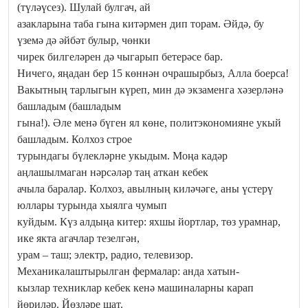
(түләүсез). Шулай булгач, ай
азакларына таба гына китәрмен дип торам. Әйдә, бу
үземә дә әйбәт булыр, чөнки
чирек билгеләрен дә чыгарып бетерәсе бар.
Ничего, яңадан бер 15 көннән очрашырбыз, Алла боерса!
Вакытның тарлыгын күреп, мин дә экзаменга хәзерләнә
башладым (башладым
гына!). Әле менә бүген ял көне, политэкономияне укый
башладым. Колхоз строе
турындагы бүлекләрне укыдым. Моңа кадәр
аңлашылмаган нәрсәләр таң аткан кебек
ачыла баралар. Колхоз, авылның киләчәге, аны үстерү
юллары турында хыялга чумып
куйдым. Күз алдыңа китер: яхшы йортлар, төз урамнар,
ике якта агачлар тезелгән,
урам – таш; электр, радио, телевизор.
Механикалаштырылган фермалар: анда хатын-
кызлар техниклар кебек кенә машиналарны карап
йөриләр. Йөзләре шат.