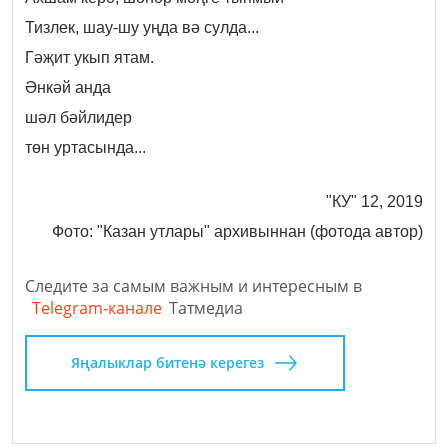
Тизлек, шау-шу уңда вә сулда...
Гәҗит укып ятам.
Әнкәй анда
шәл бәйлидер
төн уртасында...
"КУ" 12, 2019
Фото: "Казан утлары" архивыннан (фотода автор)
Следите за самым важным и интересным в
Telegram-канале
Татмедиа
Яңалыклар битенә керегез