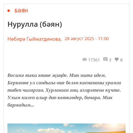
БӘЯН
Нурулла (бәян)
Нәбирә Гыйматдинова,
28 август 2025 - 11:00
17361
3
8
Вәсимә тәки әнине җиңде. Мин эштә идем.
Беркөнне ул сандыгы-ние белән каенананы урамга
тибеп чыгарган. Хурланган әни, ахирәтенә күчте.
Улым килеп алыр дип көткәндер, бичара. Мин
бармадым...