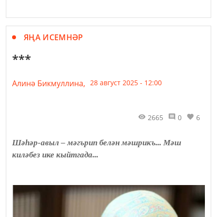
ЯҢА ИСЕМНӘР
***
Алинә Бикмуллина,
28 август 2025 - 12:00
2665
0
6
Шәһәр-авыл – мәгърип белән мәшрикъ... Мәш
киләбез ике кыйтгада...