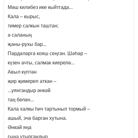
Мәш киләбез ике кыйтгада...
Кала – кырыс,
тимер салкын таштан;
ә саланың
җаны-рухы бар...
Пәрдәләргә кояш сеңгән. Шәһәр –
күзен ачты, салмак киерелә...
Авыл күптән
җир җимереп аткан –
...уянгандыр әнкәй
таң белән...
Кала халкы һич тартынып тормый –
ашый, эчә барган хутына.
Әнкәй яңа
гына утыргандыр