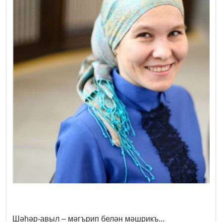
Шәһәр-авыл – мәгърип белән мәшрикъ...