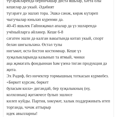
түгәрәкләрендә берничәшәр дистә яшьләр, хәтта олы
кешеләр дә укый. Әдәбият
түгәрәге дә эшләп тора. Эшкә сәнәк, көрәк күтәреп
чыгучылар юньләп күренми дә.
40-45 яшьлек Гайниҗамал апалар да үз эшләрендә
учёныйларга әйләнер. Кеше 6-8
сәгатен эшли дә калган вакытында китап укый, спорт
белән шөгыльләнә. Өстәл тулы
нигъмәт, өстә бостон костюмнар. Кеше үз
хуҗалыкларында казынып та ятмый, чөнки
аңа җәмәгать фондыннан һәм үзенә тигән продукция дә
җитә.
Эх Рәдиф, без ничектер тормышның тоткасын күрмибез.
«Бөркет күрсәм, бөркет
буласым килә» дигәндәй, бер хуҗалыкның (ну,
колхозның) җитәкчесе булып эшлисе
килеп куйды. Партия, хөкүмәт, халык поддерживать итеп
торганда, чәчәк аттырыр
идек авылларны!