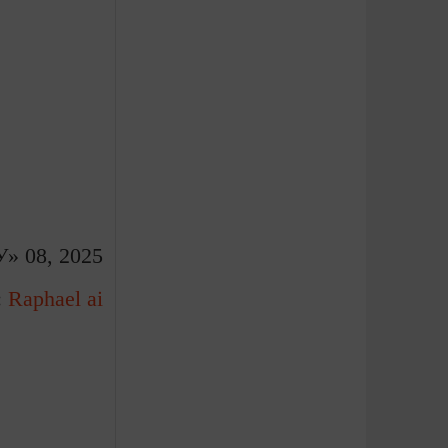
» 08, 2025
:
Raphael ai