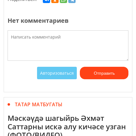
Нет комментариев
Авторизоваться
Отправить
ТАТАР МАТБУГАТЫ
Мәскәүдә шагыйрь Әхмәт
Саттарны искә алу кичәсе узган
(ФОТО/ВИДЕО)