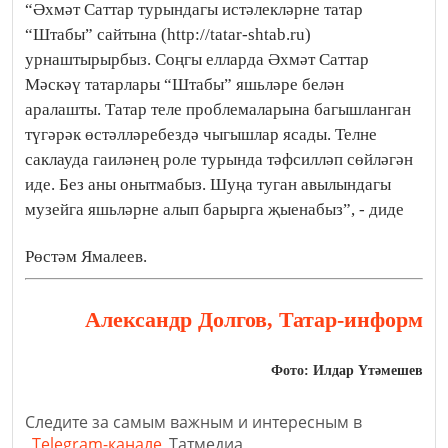
“Әхмәт Саттар турындагы истәлекләрне татар
“Штабы” сайтына (http://tatar-shtab.ru)
урнаштырырбыз. Соңгы елларда Әхмәт Саттар
Мәскәү татарлары “Штабы” яшьләре белән
аралашты. Татар теле проблемаларына багышланган
түгәрәк өстәлләребездә чыгышлар ясады. Телне
саклауда гаиләнең роле турында тәфсилләп сөйләгән
иде. Без аны онытмабыз. Шуңа туган авылындагы
музейга яшьләрне алып барырга җыенабыз”, - диде
Рөстәм Ямалеев.
Александр Долгов, Татар-информ
Фото: Илдар Үтәмешев
Следите за самым важным и интересным в
Telegram-канале
Татмедиа