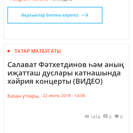
Яңалыклар битенә керегез
ТАТАР МАТБУГАТЫ
Салават Фәтхетдинов һәм аның
иҗатташ дуслары катнашында
хәйрия концерты (ВИДЕО)
Казан утлары,
22 июнь 2018 - 14:06
1414
0
0