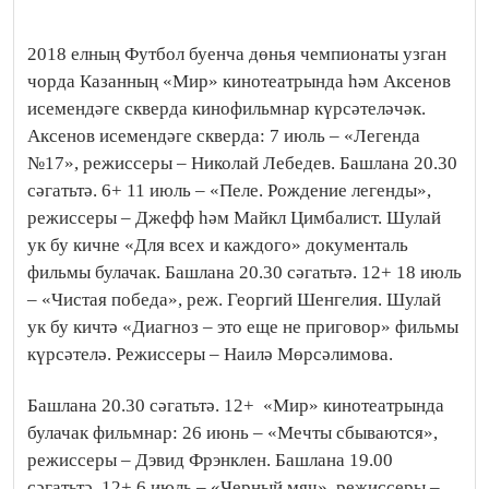
2018 елның Футбол буенча дөнья чемпионаты узган
чорда Казанның «Мир» кинотеатрында һәм Аксенов
исемендәге скверда кинофильмнар күрсәтеләчәк.
Аксенов исемендәге скверда: 7 июль – «Легенда
№17», режиссеры – Николай Лебедев. Башлана 20.30
сәгатьтә. 6+ 11 июль – «Пеле. Рождение легенды»,
режиссеры – Джефф һәм Майкл Цимбалист. Шулай
ук бу кичне «Для всех и каждого» документаль
фильмы булачак. Башлана 20.30 сәгатьтә. 12+ 18 июль
– «Чистая победа», реж. Георгий Шенгелия. Шулай
ук бу кичтә «Диагноз – это еще не приговор» фильмы
күрсәтелә. Режиссеры – Наилә Мөрсәлимова.
Башлана 20.30 сәгатьтә. 12+
«Мир» кинотеатрында
булачак фильмнар: 26 июнь – «Мечты сбываются»,
режиссеры – Дэвид Фрэнклен. Башлана 19.00
сәгатьтә. 12+ 6 июль – «Черный мяч», режиссеры –