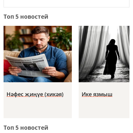
Топ 5 новостей
Нәфес җиңүе (хикәя)
Ике язмыш
Топ 5 новостей