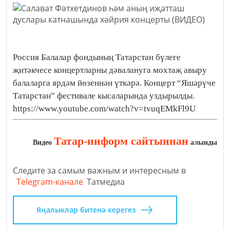
Россия Балалар фондының Татарстан бүлеге
җитәкчесе концертларны дәвалануга мохтаҗ авыру
балаларга ярдәм йөзеннән үткәрә. Концерт “Яшәрүче
Татарстан” фестивале кысаларында уздырылды.
https://www.youtube.com/watch?v=tvuqEMkFl9U
Татар-информ сайтыннан
Видео
алынды
Следите за самым важным и интересным в
Telegram-канале
Татмедиа
Яңалыклар битенә керегез