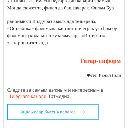
хатынлылык темасын күтәрә дип карарга ярамый.
Монда сюжет та, финал да башкачарак. Фильм Буа
районының Килдураз авылында төшерелә.
«Остазбикә» фильмына кастинг ничегрәк үтә һәм бу
фильмның киләчәген күзаллаулар - «Интертат»
электрон газетында.
Татар-информ
Фото: Рамил Гали
Следите за самым важным и интересным в
Telegram-канале
Татмедиа
Яңалыклар битенә керегез