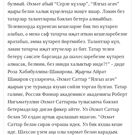
булмый. Әхмәт абый “Серле күзләр”, “Ялгыз агач”
җыры белән халык күңелендә мәңге яшәр. Ләкин без
татарлар талантларны бәяләп бетерә алмыйбыз.
Телевизорда күренгән кешеләрне бик тиз күтәреп
алабыз, ә менә саф татарча иҗат иткән кешеләребезне
яратабыз, әмма күтәреп йөртмибез. Талантлар күп,
ләкин татарча иҗат итүчеләр аз бит. Татар телен
бетерү сәясәте барганда да шәхесләребезне күтәреп
алмасак, белмим, без нинди халыктыр инде?!” - диде
Роза Хәбибуллина-Шакирова. Җырчы Айрат
Шакиров сүзләренчә, Әхмәт Саттар “Ялгыз агач”
җырын үзе турында язуын сөйли торган булган. Татар
галиме, Россия Фәннәр академиясе академигы Роберт
Нигъмәтуллин Әхмәт Саттарны тулысынча бәяләп
бетермәделәр дигән фикер әйтте. Ул Әхмәт Саттар
белән 50 елдан артык аралашып яшәгән. “Әхмәт
Саттар белән сирәк очраша идек. Ул бик яхшы кеше
иде. Шәхсән үзем аңа олы хөрмәт белән карадым.