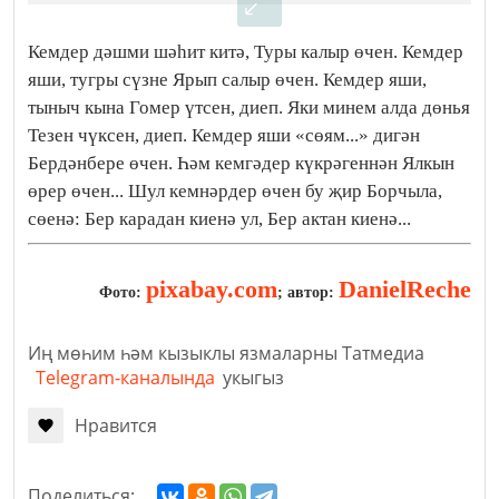
Кемдер дәшми шәһит китә, Туры калыр өчен. Кемдер
яши, тугры сүзне Ярып салыр өчен. Кемдер яши,
тыныч кына Гомер үтсен, диеп. Яки минем алда дөнья
Тезен чүксен, диеп.
Кемдер яши «сөям...» дигән
Бердәнбере өчен. Һәм кемгәдер күкрәгеннән Ялкын
өрер өчен... Шул кемнәрдер өчен бу җир Борчыла,
сөенә: Бер карадан киенә ул, Бер актан киенә...
pixabay.com
DanielReche
Фото:
; автор:
Иң мөһим һәм кызыклы язмаларны Татмедиа
Telegram-каналында
укыгыз
Нравится
Поделиться: