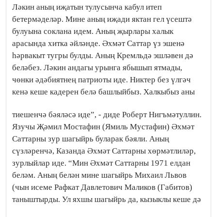
Ләкин аның иҗатын тулусынча кабул итеп
бетермәделәр. Мине аның иҗади яктан гел үсештә
булуына соклана идем. Аның җырлары халык
арасында хитка әйләнде. Әхмәт Саттар үз эшенә
һәрвакыт тугры булды. Аның Кремльдә эшләвен дә
беләбез. Ләкин андагы урынга ябышып ятмады,
чөнки әдәбиятнең патриоты иде. Никтер без үлгәч
кенә кеше кадерен белә башлыйбыз. Халкыбыз аны
тиешенчә бәяләсә иде”, - диде Роберт Нигъмәтуллин.
Язучы Җәмил Мостафин (Ямиль Мустафин) Әхмәт
Саттарны зур шагыйрь буларак бәяли. Аның
сүзләренчә, Казанда Әхмәт Саттарны хөрмәтлиләр,
зурлыйлар иде. “Мин Әхмәт Саттарны 1971 елдан
беләм. Аның белән мине шагыйрь Михаил Львов
(чын исеме Рафкат Давлетович Маликов (Габитов)
таныштырды. Ул яхшы шагыйрь да, кызыклы кеше дә