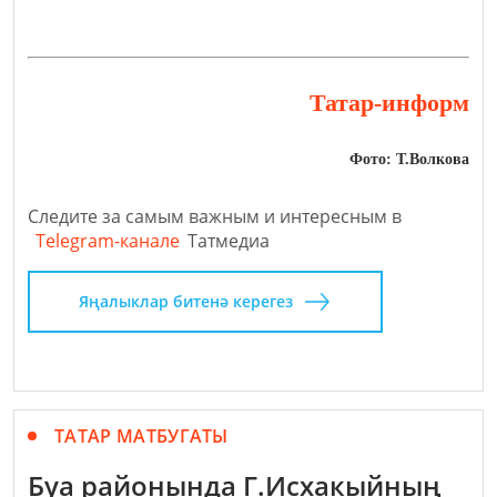
Татар-информ
Фото: Т.Волкова
Следите за самым важным и интересным в
Telegram-канале
Татмедиа
Яңалыклар битенә керегез
ТАТАР МАТБУГАТЫ
Буа районында Г.Исхакыйның