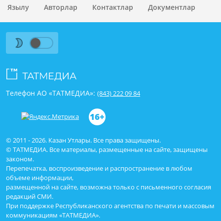
Язылу
Авторлар
Контактлар
Документлар
Телефон АО «ТАТМЕДИА»:
(843) 222 09 84
16+
© 2011 - 2026. Казан Утлары. Все права защищены.
© ТАТМЕДИА. Все материалы, размещенные на сайте, защищены
законом.
Перепечатка, воспроизведение и распространение в любом
объеме информации,
размещенной на сайте, возможна только с письменного согласия
редакций СМИ.
При поддержке Республиканского агентства по печати и массовым
коммуникациям «ТАТМЕДИА».