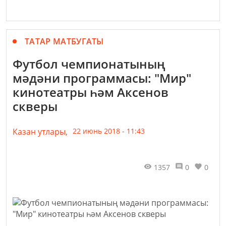
ТАТАР МАТБУГАТЫ
Футбол чемпионатының
мәдәни программасы: "Мир"
кинотеатры һәм Аксенов
скверы
Казан утлары,
22 июнь 2018 - 11:43
1357
0
0