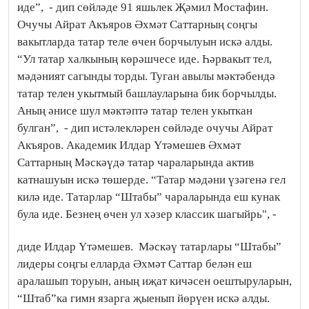
иде”, - дип сөйләде 91 яшьлек Җәмил Мостафин.
Очучы Айрат Акъяров Әхмәт Саттарның соңгы
вакытларда татар теле өчен борчылуын искә алды.
“Ул татар халкының көрәшчесе иде. Һәрвакыт тел,
мәдәният сагынды торды. Туган авылы мәктәбендә
татар телен укытмый башлауларына бик борчылды.
Аның әнисе шул мәктәптә татар телен укыткан
булган”, - дип истәлекләрен сөйләде очучы Айрат
Акъяров. Академик Илдар Үтәмешев Әхмәт
Саттарның Мәскәүдә татар чараларында актив
катнашуын искә төшерде. “Татар мәдәни үзәгенә гел
килә иде. Татарлар “Штабы” чараларында еш кунак
була иде. Безнең өчен ул хәзер классик шагыйрь", -
диде Илдар Үтәмешев.
Мәскәү татарлары “Штабы”
лидеры соңгы елларда Әхмәт Саттар белән еш
аралашып торуын, аның иҗат кичәсен оештыруларын,
“Штаб”ка гимн язарга җыенып йөрүен искә алды.