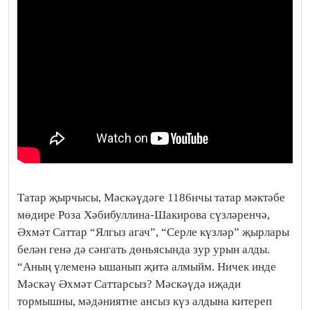
Татар җырчысы, Мәскәүдәге 1186нчы татар мәктәбе
мөдире Роза Хәбибуллина-Шакирова сүзләренчә,
Әхмәт Саттар “Ялгыз агач”, “Серле күзләр” җырлары
белән генә дә сәнгать дөньясында зур урын алды.
“Аның үлеменә ышанып җитә алмыйм. Ничек инде
Мәскәү Әхмәт Саттарсыз? Мәскәүдә иҗади
тормышны, мәдәниятне ансыз күз алдына китереп