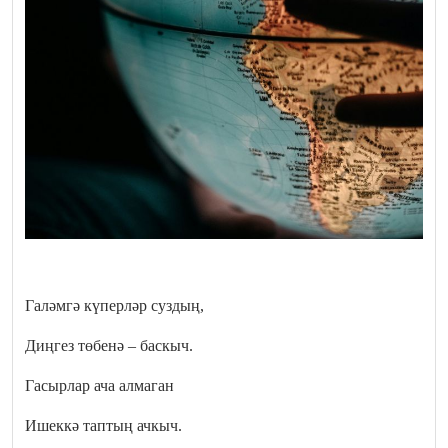
Галәмгә күперләр суздың,
Диңгез төбенә – баскыч.
Гасырлар ача алмаган
Ишеккә таптың ачкыч.