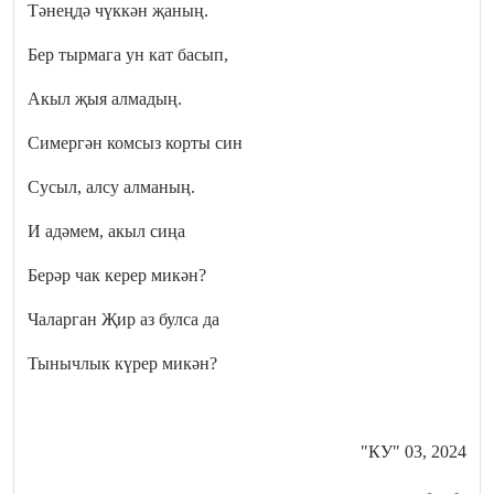
Тәнеңдә чүккән җаның.
Бер тырмага ун кат басып,
Акыл җыя алмадың.
Симергән комсыз корты син
Сусыл, алсу алманың.
И адәмем, акыл сиңа
Берәр чак керер микән?
Чаларган Җир аз булса да
Тынычлык күрер микән?
"КУ" 03, 2024