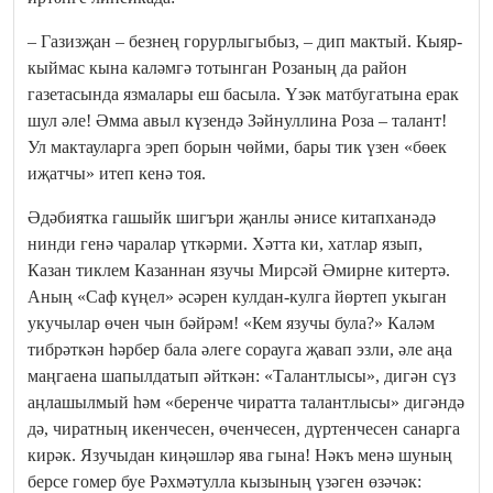
– Газизҗан – безнең горурлыгыбыз, – дип мактый. Кыяр-
кыймас кына каләмгә тотынган Розаның да район
газетасында язмалары еш басыла. Үзәк матбугатына ерак
шул әле! Әмма авыл күзендә Зәйнуллина Роза – талант!
Ул мактауларга эреп борын чөйми, бары тик үзен «бөек
иҗатчы» итеп кенә тоя.
Әдәбиятка гашыйк шигъри җанлы әнисе китапханәдә
нинди генә чаралар үткәрми. Хәтта ки, хатлар язып,
Казан тиклем Казаннан язучы Мирсәй Әмирне китертә.
Аның «Саф күңел» әсәрен кулдан-кулга йөртеп укыган
укучылар өчен чын бәйрәм! «Кем язучы була?» Каләм
тибрәткән һәрбер бала әлеге сорауга җавап эзли, әле аңа
маңгаена шапылдатып әйткән: «Талантлысы», дигән сүз
аңлашылмый һәм «беренче чиратта талантлысы» дигәндә
дә, чиратның икенчесен, өченчесен, дүртенчесен санарга
кирәк. Язучыдан киңәшләр ява гына! Нәкъ менә шуның
берсе гомер буе Рәхмәтулла кызының үзәген өзәчәк: