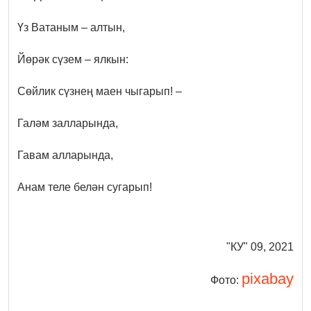
Үз Ватаным – алтын,
Йөрәк сүзем – ялкын:
Сөйлик сүзнең маен чыгарып! –
Галәм залларында,
Гавам алларында,
Анам теле белән сугарып!
"КУ" 09, 2021
pixabay
Фото: