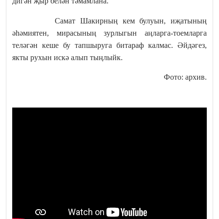
дигән җыр белән тәмамлана.
Самат Шакирның кем булуын, иҗатының
әһәмиятен, мирасының зурлыгын аңларга-тоемларга
теләгән кеше бу тапшыруга битараф калмас. Әйдәгез,
якты рухын искә алып тыңлыйк.
Фото: архив.