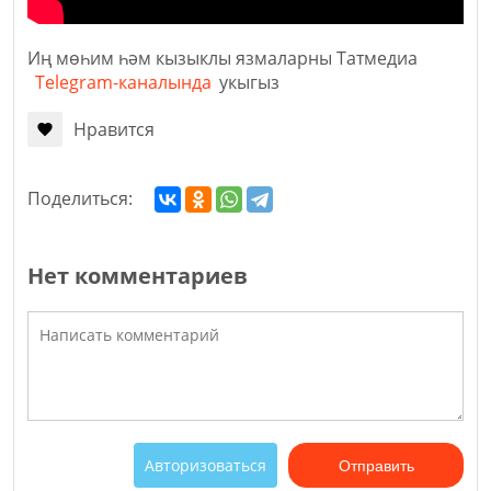
Иң мөһим һәм кызыклы язмаларны Татмедиа
Telegram-каналында
укыгыз
Нравится
Поделиться:
Нет комментариев
Авторизоваться
Отправить