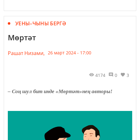
УЕНЫ–ЧЫНЫ БЕРГӘ
Мөртәт
Рашат Низами,
26 март 2024 - 17:00
4174
0
3
– Соң шул бит инде «Мөртәт»нең авторы!