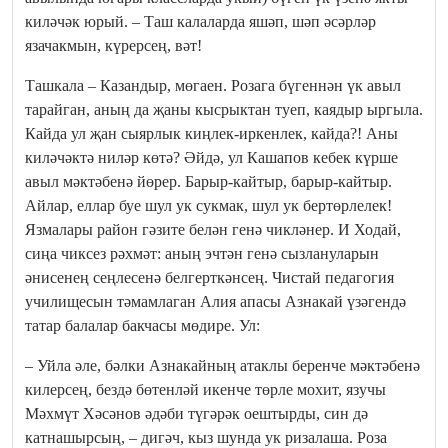
киләчәк юрый. – Таш калаларда яшәп, шәп әсәрләр
язачакмын, күрерсең, вәт!
Ташкала – Казандыр, мөгаен. Розага бүгеннән үк авыл
тарайган, аның да җаны кысрыктан туеп, каядыр ыргыла.
Кайда ул җан сыярлык киңлек-иркенлек, кайда?! Аны
киләчәктә ниләр көтә? Әйдә, ул Кашапов кебек күрше
авыл мәктәбенә йөрер. Барыр-кайтыр, барыр-кайтыр.
Айлар, еллар буе шул ук сукмак, шул ук бертөрлелек!
Язмалары район гәзите белән генә чикләнер. И Ходай,
сиңа чиксез рәхмәт: аның эчтән генә сызлануларын
әнисенең сеңлесенә белгерткәнсең. Чистай педагогия
училищесын тәмамлаган Алия апасы Азнакай үзәгендә
татар балалар бакчасы мөдире. Ул:
– Уйла әле, бәлки Азнакайның атаклы беренче мәктәбенә
килерсең, бездә бөтенләй икенче төрле мохит, язучы
Мәхмүт Хәсәнов әдәби түгәрәк оештырды, син дә
катнашырсың, – дигәч, кыз шунда ук ризалаша. Роза