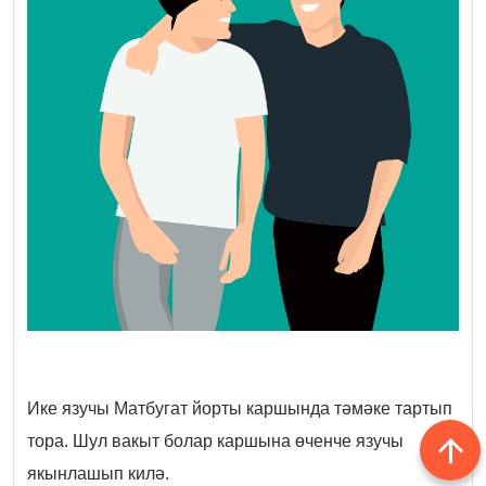
Ике язучы Матбугат йорты каршында тәмәке тартып
тора. Шул вакыт болар каршына өченче язучы
якынлашып килә.