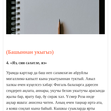
(Башыннан укыгыз)
4. «Яз, син сәләтле, яз»
Урамда картлар да баш иеп сәламләгән абруйлы
мөгаллимә капылт кына укытуыннан туктый. Авыл
халкы өчен күңелсез хәбәр: Фигаль балаларга дәресен
сеңдереп аңлата, аннары, укучы белән укытучы арасында
җылы бар, ярату бар, бу сирәк хәл. Үсмер Роза инде
аңлар яшьтә: әнисенә читен. Аның өчен таңнар иртә ата,
ә кояш соңлап кына байый. Кышкы суыкларда ярты