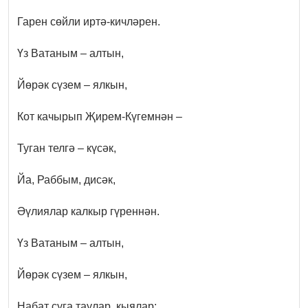
Гарен сөйли иртә-кичләрен.
Үз Ватаным – алтын,
Йөрәк сүзем – ялкын,
Кот качырып Җирем-Күгемнән –
Туган телгә – күсәк,
Йа, Раббым, дисәк,
Әүлиялар калкыр гүреннән.
Үз Ватаным – алтын,
Йөрәк сүзем – ялкын,
Набат суга таулар, кыялар: