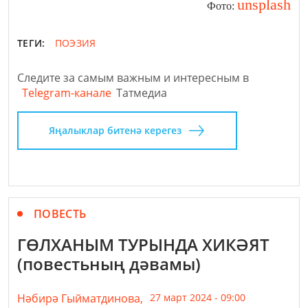
unsplash
Фото:
ТЕГИ:
ПОЭЗИЯ
Следите за самым важным и интересным в
Telegram-канале
Татмедиа
Яңалыклар битенә керегез
ПОВЕСТЬ
ГӨЛХАНЫМ ТУРЫНДА ХИКӘЯТ
(повестьның дәвамы)
Нәбирә Гыйматдинова,
27 март 2024 - 09:00