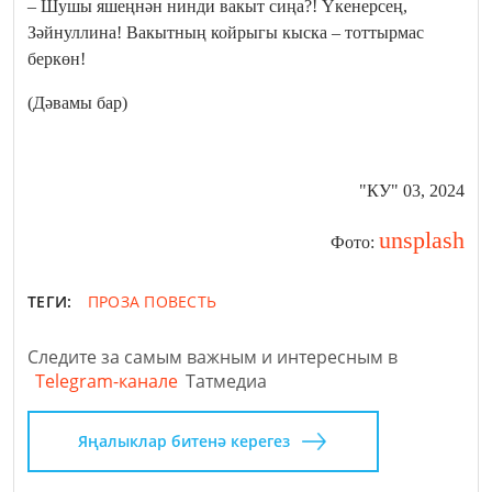
– Шушы яшеңнән нинди вакыт сиңа?! Үкенерсең,
Зәйнуллина! Вакытның койрыгы кыска – тоттырмас
беркөн!
(Дәвамы бар)
"КУ" 03, 2024
unsplash
Фото:
ТЕГИ:
ПРОЗА
ПОВЕСТЬ
Следите за самым важным и интересным в
Telegram-канале
Татмедиа
Яңалыклар битенә керегез