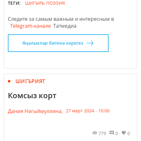
ТЕГИ:
ШИГЫРЬ
ПОЭЗИЯ
Следите за самым важным и интересным в
Telegram-канале
Татмедиа
Яңалыклар битенә керегез
ШИГЪРИЯТ
Комсыз корт
Дания Нәгыймуллина,
27 март 2024 - 10:00
779
0
0