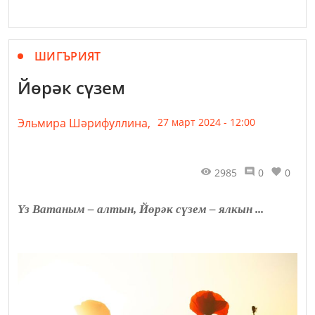
ШИГЪРИЯТ
Йөрәк сүзем
Эльмира Шәрифуллина,
27 март 2024 - 12:00
2985
0
0
Үз Ватаным – алтын, Йөрәк сүзем – ялкын ...