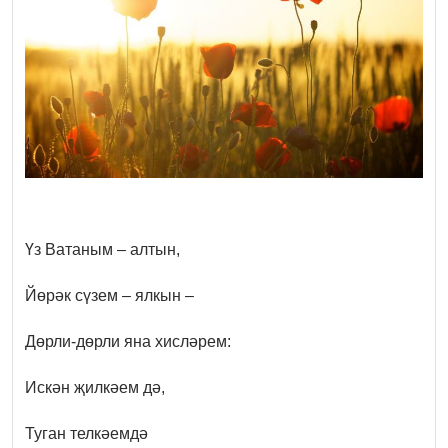
Үз Ватаным – алтын,
Йөрәк сүзем – ялкын –
Дөрли-дөрли яна хисләрем:
Искән җилкәем дә,
Туган телкәемдә