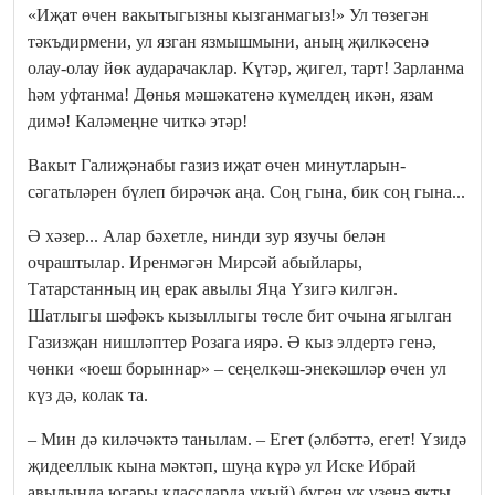
«Иҗат өчен вакытыгызны кызганмагыз!» Ул төзегән
тәкъдирмени, ул язган язмышмыни, аның җилкәсенә
олау-олау йөк аударачаклар. Күтәр, җигел, тарт! Зарланма
һәм уфтанма! Дөнья мәшәкатенә күмелдең икән, язам
димә! Каләмеңне читкә этәр!
Вакыт Галиҗәнабы газиз иҗат өчен минутларын-
сәгатьләрен бүлеп бирәчәк аңа. Соң гына, бик соң гына...
Ә хәзер... Алар бәхетле, нинди зур язучы белән
очраштылар. Иренмәгән Мирсәй абыйлары,
Татарстанның иң ерак авылы Яңа Үзигә килгән.
Шатлыгы шәфәкъ кызыллыгы төсле бит очына ягылган
Газизҗан нишләптер Розага иярә. Ә кыз элдертә генә,
чөнки «юеш борыннар» – сеңелкәш-энекәшләр өчен ул
күз дә, колак та.
– Мин дә киләчәктә танылам. – Егет (әлбәттә, егет! Үзидә
җидееллык кына мәктәп, шуңа күрә ул Иске Ибрай
авылында югары классларда укый) бүген үк үзенә якты