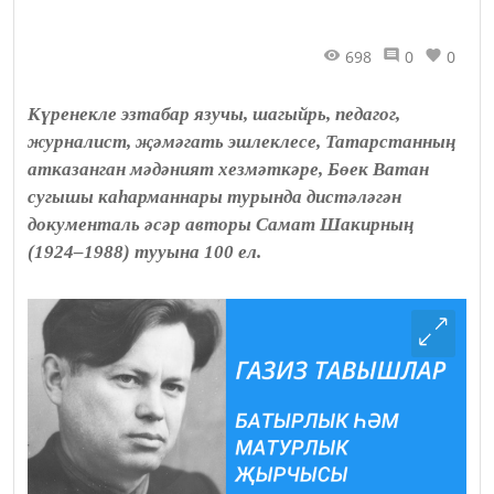
698
0
0
Күренекле эзтабар язучы, шагыйрь, педагог,
журналист, җәмәгать эшлеклесе, Татарстанның
атказанган мәдәният хезмәткәре, Бөек Ватан
сугышы каһарманнары турында дистәләгән
документаль әсәр авторы Самат Шакирның
(1924–1988) тууына 100 ел.