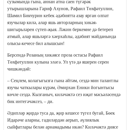
сузымында гына, аннан атна саен түгәрәк
утырышларына Гариф Ахунов, Рафаил Төхфәтуллин,
Шамил Бикчурин кебек әдәбиятта азау ярган олпат
язучылар килә, алар яшь авторларның хикәя-
шигырьләрен сүтеп-җыя. Ләкин беркемне дә бетереп
атмый, алар яшьләргә хәерхаһлы, әдәбият мәйданында
олысы-кечесе бил алышсын!
Берсендә Розаның хикәясе проза остасы Рафаил
Төхфәтуллин кулына эләгә. Ул үтә дә яшерен серен
чишкәндәй:
– Сеңлем, колагыгызга гына әйтәм, сездә мин талантлы
язучы чаткылары күрәм, Әмирхан Еники йогынтысы
көчле сездә. Кызганыч, киләчәктә сез иҗат мәсьәләсендә
бик интегәчәксез, – ди.
Әдипләр җирдә туса да, җир кешесе түгел бугай, Бөек
Идарәче аларны, гадиләрдән аерып, әүлиялык
сыйфатлары белән арнамадымы икән? Киләчәктә диясе