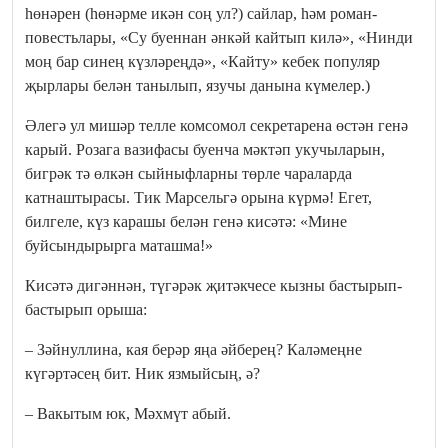
һөнәрен (һөнәрме икән соң ул?) сайлар, һәм роман-
повестьлары, «Су буеннан әнкәй кайтып килә», «Нинди
моң бар синең күзләреңдә», «Кайту» кебек популяр
җырлары белән танылып, язучы данына күмелер.)
Әлегә ул мишәр телле комсомол секретарена өстән генә
карый. Розага вазифасы буенча мәктәп укучыларын,
бигрәк тә өлкән сыйныфларны төрле чараларда
катнаштырасы. Тик Марсельгә орына күрмә! Егет,
билгеле, күз карашы белән генә кисәтә: «Мине
буйсындырырга маташма!»
Кисәтә дигәннән, түгәрәк җитәкчесе кызны бастырып-
бастырып орыша:
– Зәйнуллина, кая берәр яңа әйберең? Каләмеңне
күгәртәсең бит. Ник язмыйсың, ә?
– Вакытым юк, Мәхмүт абый.