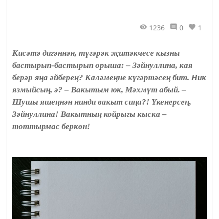
1236
0
1
Кисәтә дигәннән, түгәрәк җитәкчесе кызны
бастырып-бастырып орыша: – Зәйнуллина, кая
берәр яңа әйберең? Каләмеңне күгәртәсең бит. Ник
язмыйсың, ә? – Вакытым юк, Мәхмүт абый. –
Шушы яшеңнән нинди вакыт сиңа?! Үкенерсең,
Зәйнуллина! Вакытның койрыгы кыска –
тоттырмас беркөн!