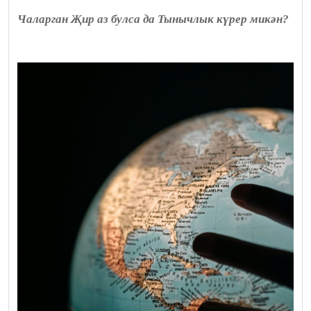
Чаларган Җир аз булса да Тынычлык күрер микән?