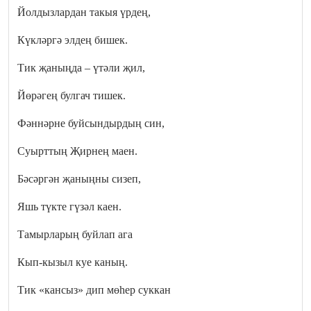
Йолдызлардан такыя үрдең,
Күкләргә элдең бишек.
Тик җаныңда – үтәли җил,
Йөрәгең булгач тишек.
Фәннәрне буйсындырдың син,
Суырттың Җирнең маен.
Бәсәргән җаныңны сизеп,
Яшь түкте гүзәл каен.
Тамырларың буйлап ага
Кып-кызыл куе каның.
Тик «кансыз» дип мөһер суккан