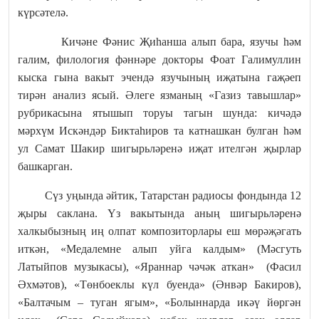
күрсәтелә.
Кичәне Фәнис Җиһанша алып бара, язучы һәм
галим, филология фәннәре докторы Фоат Галимуллин
кыска гына вакыт эчендә язучының иҗатына гаҗәеп
тирән анализ ясый. Әлеге язманың «Газиз тавышлар»
рубрикасына ятышып торуы тагын шунда: кичәдә
мәрхүм Искәндәр Биктаһиров та катнашкан булган һәм
ул Самат Шакир шигырьләренә иҗат ителгән җырлар
башкарган.
Сүз уңында әйтик, Татарстан радиосы фондында 12
җыры саклана. Үз вакытында аның шигырьләренә
халкыбызның иң олпат композиторлары еш мөрәҗәгать
иткән, «Медалемне алып уйга калдым» (Мәсгуть
Латыйпов музыкасы), «Яраннар чәчәк аткан» (Фасил
Әхмәтов), «Төнбоеклы күл буенда» (Әнвәр Бакиров),
«Балтачым – туган ягым», «Болыннарда икәү йөргән