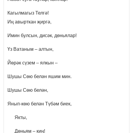
Кагылмагыз Телгә!
Иң авырткан җиргә,
Имин булсын, дисәк, дөньялар!
Үз Ватаным – алтын,
Йөрәк сүзем – ялкын –
Шушы Сөю белән яшим мин.
Шушы Сөю белән,
Янып-көю белән Түбәм биек,
Якты,
Дөньям – киң!