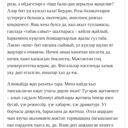
риза, ә өйдәгеләргә «баш бала»дан аерылуы җиңелме?
Алар бит уң кулсыз кала! Бердән, Роза бәләкәчләрне
үстерергә булышса, икенчедән, әнисенең риясыз
киңәшчесе. Яшь кенә булса да, кыз акыл тупламасы,
гаиләдә «табак-савыт» шалтыраса – көйли-җайлый,
һәркемнең күңелен йомшартырлык җылы сүз таба.
Ләкин «кош» бит оясына сыймый, ул күкләр иңләп ят
җирләргә очмакчы. Ничек аның канатын кисәсең дә,
ничек хыял капкасын биклисең. Мәктәптән соң
университетка керәм, ди. Фигальләр нәселендә халык
уку дип егылган, нишләр хәл дә юк.
Азнакайда җан рәхәткә тара. Менә кайда кыз
тансыклаган иҗат учагы дөрли икән! Түгәрәк җитәкчесе
– алып гәүдәле Мәхмүт абыйлары җитмеш һөнәр иясе
бугай, үзе режиссёр, үзе хәбәрче, үзе драматург. Ут
борчасы диярсең, барысына да җитешә. Әллә аңардан
чын язучы әвәләмәкче,мәктәп тормышына багышланган
ике пәрдәлек пьеса яз, ди. Язам дип ашкынган кешегә