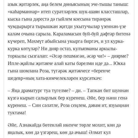
азык җитәрлек, аңа белем дөньясының эче-тышы таныш:
«каһарманнар» итеп сурәтләрлек шук-шаян классташлар,
кыска гына дәрестә дә гыйлем коесына тирәнрәк
чумдырырга тырышкан җитди укытучылар үзеннән-үзе
каләм очына сарыла. Караламасын буй-буй дәфтәр битенә
күчереп, Мәхмүт абыйсына укырга биргәч, и ул курка-
курка көтүләр? Ни дияр остаз, кулъязманы аркылы-
торкылы сызгалап: «Әсәр пешмәгән, әсәр чи!» – диярме?
Ипле-җайлы җитәкче алай каты бәрелми иде дә... Юкка
гына шомлана Роза, түгәрәк җитәкчесе «беренче
шедевр»ның хата-кимчелекләрен күрсәткәч:
– Яңа драматург туа түгелме? – ди. – Тапкан бит шуннан
күзгә кырып салырлык бер күренеш. Әйе, бер нәни генә
күренеш. – Син сәләтле, Роза сеңлем, дәвам ит, язуыңнан
туктама!
Әйе, Азнакайда бөтенләй икенче төрле мохит, көн дә
яңалык, көн дә үзгәреш, көн дә ачыш! Әлмәт кул