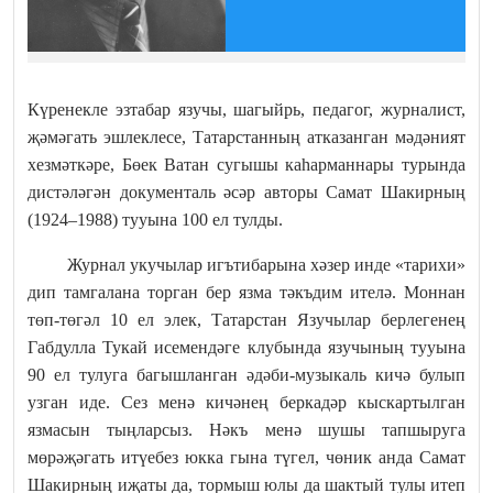
Күренекле эзтабар язучы, шагыйрь, педагог, журналист,
җәмәгать эшлеклесе, Татарстанның атказанган мәдәният
хезмәткәре, Бөек Ватан сугышы каһарманнары турында
дистәләгән документаль әсәр авторы Самат Шакирның
(1924–1988) тууына 100 ел тулды.
Журнал укучылар игътибарына хәзер инде «тарихи»
дип тамгалана торган бер язма тәкъдим ителә. Моннан
төп-төгәл 10 ел элек, Татарстан Язучылар берлегенең
Габдулла Тукай исемендәге клубында язучының тууына
90 ел тулуга багышланган әдәби-музыкаль кичә булып
узган иде. Сез менә кичәнең беркадәр кыскартылган
язмасын тыңларсыз. Нәкъ менә шушы тапшыруга
мөрәҗәгать итүебез юкка гына түгел, чөник анда Самат
Шакирның иҗаты да, тормыш юлы да шактый тулы итеп