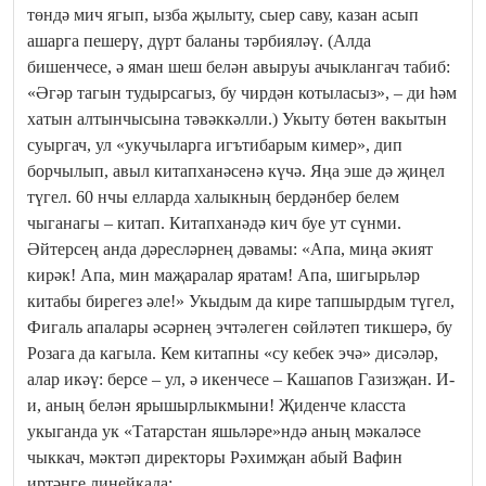
төндә мич ягып, ызба җылыту, сыер саву, казан асып
ашарга пешерү, дүрт баланы тәрбияләү. (Алда
бишенчесе, ә яман шеш белән авыруы ачыклангач табиб:
«Әгәр тагын тудырсагыз, бу чирдән котыласыз», – ди һәм
хатын алтынчысына тәвәккәлли.) Укыту бөтен вакытын
суыргач, ул «укучыларга игътибарым кимер», дип
борчылып, авыл китапханәсенә күчә. Яңа эше дә җиңел
түгел. 60 нчы елларда халыкның бердәнбер белем
чыганагы – китап. Китапханәдә кич буе ут сүнми.
Әйтерсең анда дәресләрнең дәвамы: «Апа, миңа әкият
кирәк! Апа, мин маҗаралар яратам! Апа, шигырьләр
китабы бирегез әле!» Укыдым да кире тапшырдым түгел,
Фигаль апалары әсәрнең эчтәлеген сөйләтеп тикшерә, бу
Розага да кагыла. Кем китапны «су кебек эчә» дисәләр,
алар икәү: берсе – ул, ә икенчесе – Кашапов Газизҗан. И-
и, аның белән ярышырлыкмыни! Җиденче класста
укыганда ук «Татарстан яшьләре»ндә аның мәкаләсе
чыккач, мәктәп директоры Рәхимҗан абый Вафин
иртәнге линейкада: