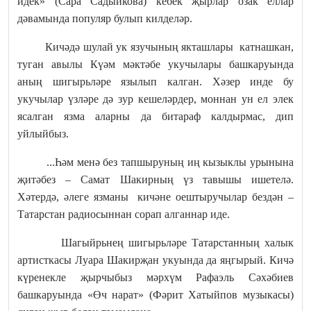
идек» (Сара Садыйкова) кебек җырлар озак еллар
дәвамында популяр булып килделәр.
Кичәдә шулай ук язучының якташлары катнашкан,
туган авылы Күәм мәктәбе укучылары башкаруында
аның шигырьләре язылып калган. Хәзер инде бу
укучылар үзләре дә зур кешеләрдер, моннан ун ел элек
ясалган язма аларны да битараф калдырмас, дип
уйлыйбыз.
...Һәм менә без тапшыруның иң кызыклы урынына
җитәбез – Самат Шакирның үз тавышы ишетелә.
Хәтердә, әлеге язманы кичәне оештыручылар бездән –
Татарстан радиосыннан сорап алганнар иде.
Шагыйрьнең шигырьләре Татарстанның халык
артисткасы Луара Шакирҗан укуында да яңгырый. Кичә
күренекле җырчыбыз мәрхүм Рафаэль Сәхәбиев
башкаруында «Өч нарат» (Фәрит Хатыйпов музыкасы)