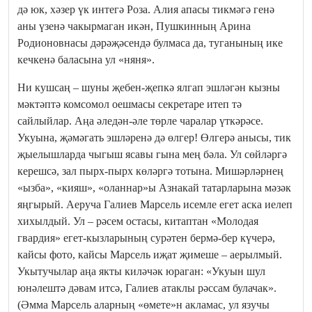
дә юк, хәзер үк интегә Роза. Алия апасы тикмәгә генә
аны үзенә чакырмаган икән, Пушкинның Арина
Родионовнасы дәрәҗәсендә булмаса да, туганының ике
кечкенә баласына ул «няня».
Ни кушсаң – шуны җебен-җепкә ялгап эшләгән кызны
мәктәптә комсомол оешмасы секретаре итеп тә
сайлыйлар. Аңа әледән-әле төрле чаралар үткәрәсе.
Укуына, җәмәгать эшләренә дә өлгер! Өлгерә анысы, тик
җыелышларда чыгыш ясавы гына мең бәла. Ул сөйләргә
керешсә, зал пырх-пырх көләргә тотына. Мишәрләрнең
«ызба», «кияш», «оланнар»ы Азнакай татарларына мәзәк
яңгырый. Аеруча Галиев Марсель исемле егет аска иелеп
хихылдый. Ул – рәсем остасы, китаптан «Молодая
гвардия» егет-кызларының сурәтен бермә-бер күчерә,
кайсы фото, кайсы Марсель иҗат җимеше – аерылмый.
Укытучылар аңа якты киләчәк юраган: «Укуын шул
юнәлештә дәвам итсә, Галиев атаклы рәссам булачак».
(Әмма Марсель аларның «өмете»н акламас, ул язучы