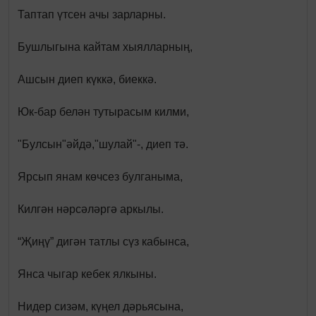
Таптап үтсен ачы зарларны.
Бушлыгына кайтам хыялларның,
Ашсын диеп күккә, биеккә.
Юк-бар белән тутырасым килми,
"Булсын"әйдә,"шулай"-, диеп тә.
Ярсып янам көчсез булганыма,
Килгән нәрсәләргә аркылы.
“Җиңү” дигән татлы сүз кабынса,
Янса чыгар кебек ялкыны.
Нидер сизәм, күңел дәрьясына,