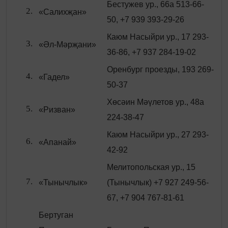
Бестужев ур., 66а 513-66-
«Салихҗан»
50, +7 939 393-29-26
Каюм Насыйри ур., 17 293-
«Әл-Мәрҗани»
36-86, +7 937 284-19-02
Оренбург проезды, 193 269-
«Гадел»
50-37
Хөсәин Мәүлетов ур., 48а
«Ризван»
224-38-47
Каюм Насыйри ур., 27 293-
«Апанай»
42-92
Мелитопольская ур., 15
«Тынычлык»
(Тынычлык) +7 927 249-56-
67, +7 904 767-81-61
Бертуган