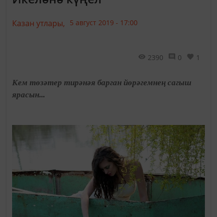
Казан утлары,
5 август 2019 - 17:00
2390
0
1
Кем төзәтер тирәнәя барган йөрәгемнең сагыш
ярасын...