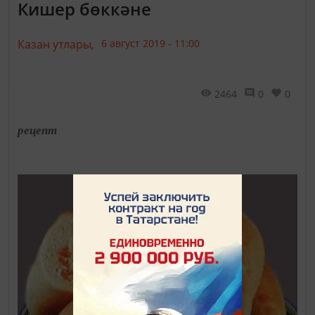
Кишер бөккәне
Казан утлары,
6 август 2019 - 11:00
2464
0
0
рецепт