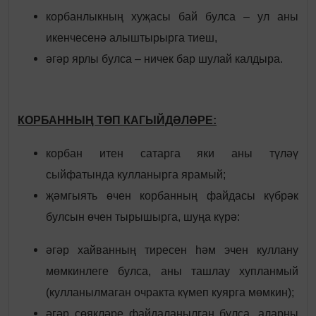
корбанлыкның хуҗасы бай булса – ул аны
икенчесенә алыштырырга тиеш,
әгәр ярлы булса – ничек бар шулай калдыра.
КОРБАННЫҢ ТӨП КАГЫЙДӘЛӘРЕ
:
корбан итен сатарга яки аны түләү
сыйфатында кулланырга ярамый;
җәмгыять өчен корбанның файдасы күбрәк
булсын өчен тырышырга, шуңа күрә:
әгәр хайванның тиресен һәм эчен куллану
мөмкинлеге булса, аны ташлау хупланмый
(кулланылмаган очракта күмеп куярга мөмкин);
әгәр сөякләре файдаланылган булса, аларны