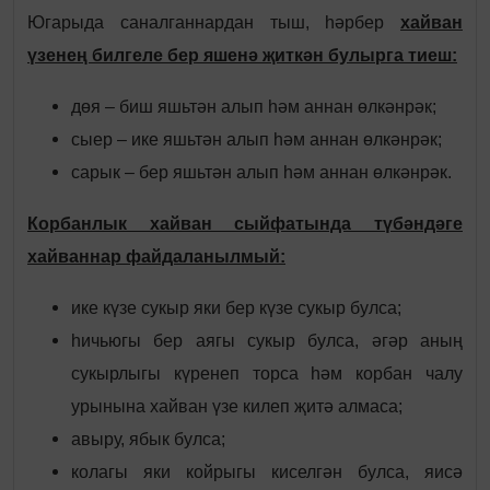
Югарыда саналганнардан тыш, һәрбер
хайван
үзенең билгеле бер яшенә җиткән булырга тиеш:
дөя – биш яшьтән алып һәм аннан өлкәнрәк;
сыер – ике яшьтән алып һәм аннан өлкәнрәк;
сарык – бер яшьтән алып һәм аннан өлкәнрәк.
Корбанлык хайван сыйфатында түбәндәге
хайваннар файдаланылмый:
ике күзе сукыр яки бер күзе сукыр булса;
һичьюгы бер аягы сукыр булса, әгәр аның
сукырлыгы күренеп торса һәм корбан чалу
урынына хайван үзе килеп җитә алмаса;
авыру, ябык булса;
колагы яки койрыгы киселгән булса, яисә