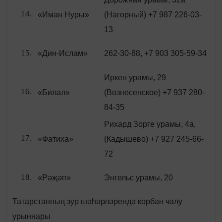
«Иман Нуры»
(Нагорный) +7 987 226-03-
13
«Дин-Ислам»
262-30-88, +7 903 305-59-34
Иркен урамы, 29
«Билал»
(Вознесенское) +7 937 280-
84-35
Рихард Зорге урамы, 4а,
«Фатиха»
(Кадышево) +7 927 245-66-
72
«Рәҗәп»
Энгельс урамы, 20
Татарстанның зур шәһәрләрендә корбан чалу
урыннары