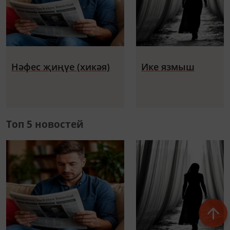
Нәфес җиңүе (хикәя)
Ике язмыш
Топ 5 новостей