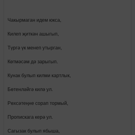
Чакырмаган идем юкса,
Килеп җиткән ашыгып,
Түргә үк менеп утырган,
Көтмәсәм дә зарыгып.
Кунак булып килми картлык,
Бөтенләйгә килә ул.
Рөхсәтеңне сорап тормый,
Пропискага керә ул.
Сагызак булып ябыша,