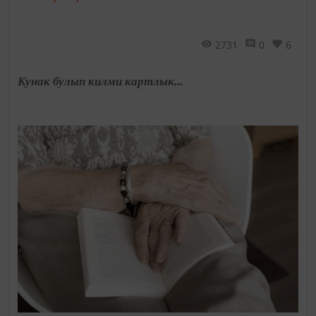
2731
0
6
Кунак булып килми картлык...