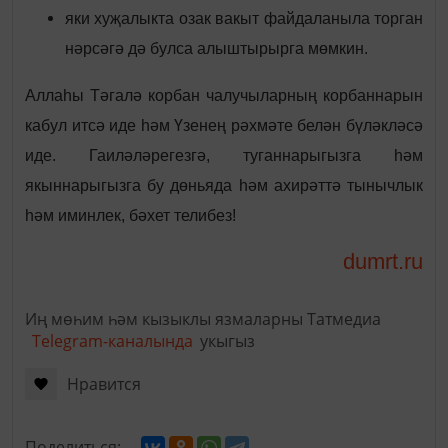
яки хуҗалыкта озак вакыт файдаланыла торган
нәрсәгә дә булса алыштырырга мөмкин.
Аллаһы Тәгалә корбан чалучыларның корбаннарын
кабул итсә иде һәм Үзенең рәхмәте белән бүләкләсә
иде. Гаиләләрегезгә, туганнарыгызга һәм
якыннарыгызга бу дөньяда һәм ахирәттә тынычлык
һәм иминлек, бәхет телибез!
dumrt.ru
Иң мөһим һәм кызыклы язмаларны Татмедиа
Telegram-каналында
укыгыз
Нравится
Поделиться: