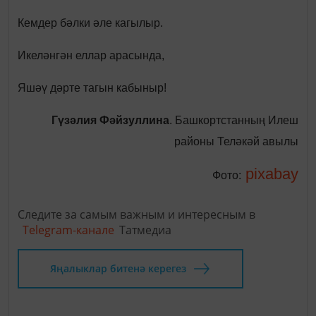
Кемдер бәлки әле кагылыр.
Икеләнгән еллар арасында,
Яшәү дәрте тагын кабыныр!
Гүзәлия Фәйзуллина
.
Башкортстанның Илеш
районы Теләкәй авылы
pixabay
Фото:
Следите за самым важным и интересным в
Telegram-канале
Татмедиа
Яңалыклар битенә керегез