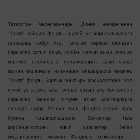
Татарстан мөселманнары Диния нәзарәтенең
“Зәкят” хәйрия фонды шулай ук корбанлыкларга
гаризалар кабул итә. Теләгән һәркем фондтан
сарыклар сатып алып, корбан чалып аның итен аз
керемле гаиләләргә, инвалидларга, авыр хәлдә
калган кешеләргә, ятимнәргә тапшырырга мөмкин.
“Зәкят” фонды барлык оештыру мәсьәләләрен хәл
итүне үз өстенә ала: күпләп сатып алу бәясеннән
сарыклар тәкъдим итүдән алып мохтаҗларга
өләшүгә кадәр. Моннан тыш, фондта корбан чалу
буенча квалификацияле белгечләр һәм
корбанлыкларны алып килүчеләр белән
киңәшләшергә мөмкин. Фондның хезмәтләре –