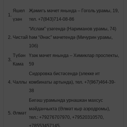
Яшел
Җәмигъ мәчет янында – Гоголь урамы, 19,
1.
үзән
тел. +7(843)714-08-86
“Ислам” үзәгендә (Нариманов урамы, 74)
2.
Чистай
һәм “Әнәс” мәчетендә (Мичурин урамы,
10б)
Түбән
Үзәк мәчет янында – Химиклар проспекты,
3.
Кама
59
Сидоровка бистәсендә (элекке ит
4.
Чаллы
комбинаты артында), тел. +7(967)464-39-
38
Бигәш урамында урнашкан махсус
мәйданчыкта (Әлмәт кыр аэродромы),
5.
Әлмәт
тел.: +79276707970, +79520310570,
+78553457145.