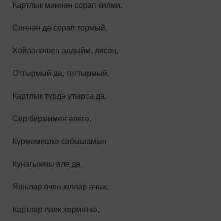
Картлык миннән сорап килми,
Синнән дә сорап тормый,
Хәйләләшеп алдыйм, дисәң,
Оттырмый да, тоттырмый.
Картлык түрдә утырса да,
Сер бирмимен әлегә,
Күрмәмешкә сабышамын
Кунагымны әле дә.
Яшьләр өчен юллар ачык,
Картлар лаек хөрмәткә,