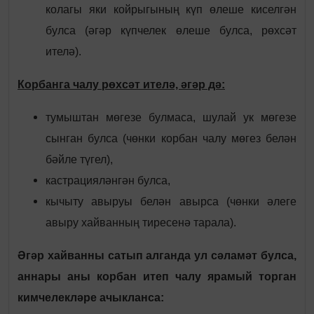
колагы яки койрыгының күп өлеше киселгән
булса (әгәр күпчелек өлеше булса, рөхсәт
ителә).
Корбанга чалу рөхсәт ителә, әгәр дә
:
тумыштан мөгезе булмаса, шулай ук мөгезе
сынган булса (чөнки корбан чалу мөгез белән
бәйле түгел),
кастрацияләнгән булса,
кычыту авыруы белән авырса (чөнки әлеге
авыру хайванның тиресенә тарала).
Әгәр хайванны сатып алганда ул сәламәт булса,
аннары аны корбан итеп чалу ярамый торган
кимчелекләре ачыкланса: