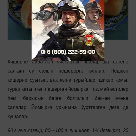
Кишерне әйбәтләп чистартып юалар да өстенә
салкын су салып пешерергә куялар. Пешкән
кишерне суытып, вак кына турыйлар, шикәр комы,
турап каты итеп пешергән йомырка, тоз, май өстиләр
һәм, барысын бергә болгатып, бөккән эченә
салалар. Йомырка урынына бүрттергән дөге дә
кушалар.
90 г әче камыр, 80—100 г чи кишер, 1/4 йомырка, 20