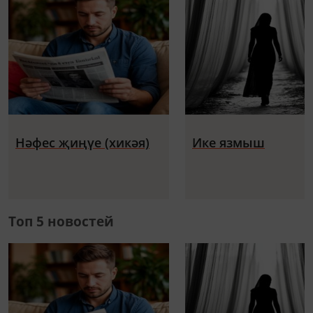
Нәфес җиңүе (хикәя)
Ике язмыш
Топ 5 новостей