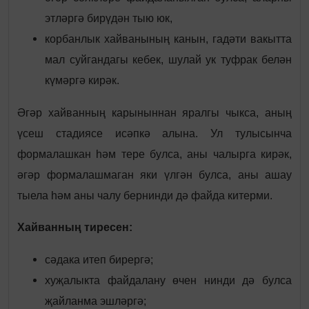
этләргә бирүдән тыю юк,
корбанлык хайванының канын, гадәти вакытта
мал суйгандагы кебек, шулай ук туфрак белән
күмәргә кирәк.
Әгәр хайванның карыныннан яралгы чыкса, аның
үсеш стадиясе исәпкә алына. Ул тулысынча
формалашкан һәм тере булса, аны чалырга кирәк,
әгәр формалашмаган яки үлгән булса, аны ашау
тыела һәм аны чалу бернинди дә файда китерми.
Хайванның тиресен:
сәдака итеп бирергә;
хуҗалыкта файдалану өчен нинди дә булса
җайланма эшләргә;