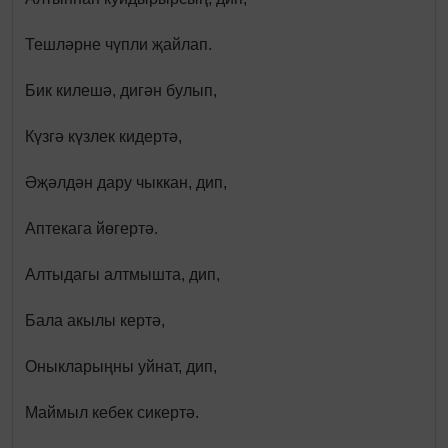
Тешләрне чүпли җайлап.
Бик килешә, дигән булып,
Күзгә күзлек кидертә,
Әҗәлдән дару чыккан, дип,
Аптекага йөгертә.
Алтыдагы алтмышта, дип,
Бала акылы кертә,
Оныкларыңны уйнат, дип,
Маймыл кебек сикертә.