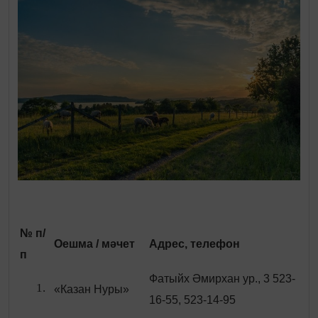
№ п/
О
ешма
/ м
ә
чет
Адрес, телефон
п
Фатыйх Әмирхан ур., 3 523-
«Казан Нуры»
16-55, 523-14-95