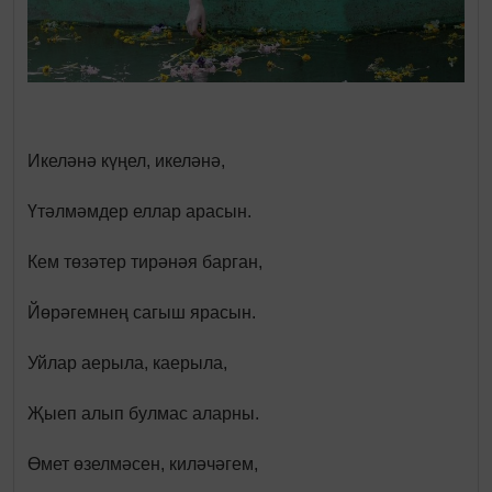
Икеләнә күңел, икеләнә,
Үтәлмәмдер еллар арасын.
Кем төзәтер тирәнәя барган,
Йөрәгемнең сагыш ярасын.
Уйлар аерыла, каерыла,
Җыеп алып булмас аларны.
Өмет өзелмәсен, киләчәгем,