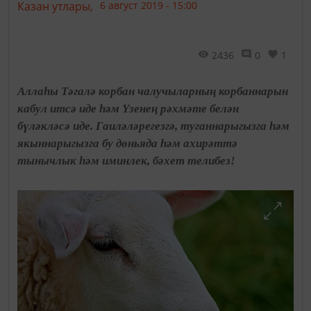
Казан утлары,
6 август 2019 - 15:00
2436
0
1
Аллаһы Тәгалә корбан чалучыларның корбаннарын
кабул итсә иде һәм Үзенең рәхмәте белән
бүләкләсә иде. Гаиләләрегезгә, туганнарыгызга һәм
якыннарыгызга бу дөньяда һәм ахирәттә
тынычлык һәм иминлек, бәхет телибез!