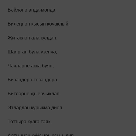
Бәйләнә анда-монда,
Билеңнән кысып кочаклый,
Җитәкләп ала кулдан.
Шаярган була үзенчә,
Чәчләрне акка буяп,
Бизәндерә-төзәндерә,
Битләрне җыерчыклап.
Этләрдән курыкма диеп,
Тоттыра кулга таяк,
Алтыннан куйдырырсың, дип,