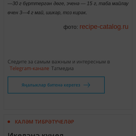
—30 г бүрттергән дөге, эченә — 15 г, таба майлау
өчен 3—4 г май, шикәр, тоз кирәк.
recipe-catalog.ru
фото:
Следите за самым важным и интересным в
Telegram-канале
Татмедиа
Яңалыклар битенә керегез
КАЛӘМ ТИБРӘТҮЧЕЛӘР
Икеләнә күңел