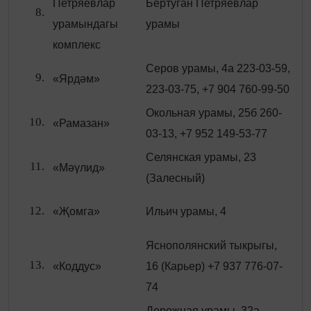
Петряевлар
Бертуган Петряевлар
урамындагы
урамы
комплекс
Серов урамы, 4а 223-03-59,
«Ярдәм»
223-03-75, +7 904 760-99-50
Окольная урамы, 25б 260-
«Рамазан»
03-13, +7 952 149-53-77
Селянская урамы, 23
«Мәүлид»
(Залесный)
«Җомга»
Ильич урамы, 4
Яснополянский тыкрыгы,
«Коддус»
16 (Карьер) +7 937 776-07-
74
Дорожная урамы, 32а