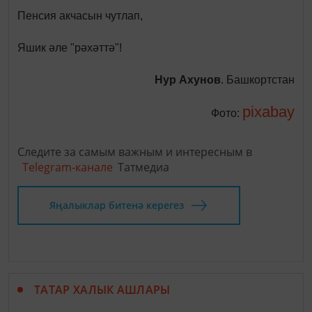
Пенсия акчасын чутлап,
Яшик әле "рәхәттә"!
Нур Ахунов
.
Башкортстан
pixabay
Фото:
Следите за самым важным и интересным в
Telegram-канале
Татмедиа
Яңалыклар битенә керегез
ТАТАР ХАЛЫК АШЛАРЫ