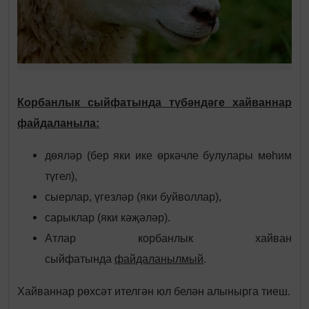
Корбанлык сыйфатында түбәндәге хайваннар
файдаланыла:
дөяләр (бер яки ике өркәчле булулары мөһим
түгел),
сыерлар, үгезләр (яки буйволлар),
сарыклар (яки кәҗәләр).
Атлар корбанлык хайван
сыйфатында
файдаланылмый
.
Хайваннар рөхсәт ителгән юл белән алынырга тиеш.