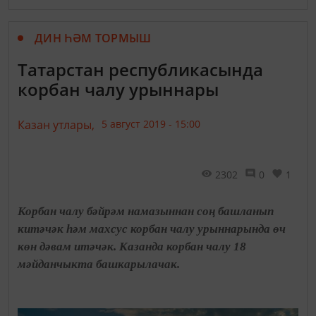
ДИН ҺӘМ ТОРМЫШ
Татарстан республикасында
корбан чалу урыннары
Казан утлары,
5 август 2019 - 15:00
2302
0
1
Корбан чалу бәйрәм намазыннан соң башланып
китәчәк һәм махсус корбан чалу урыннарында өч
көн дәвам итәчәк. Казанда корбан чалу 18
мәйданчыкта башкарылачак.