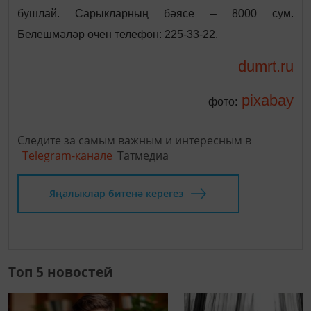
бушлай. Сарыкларның бәясе – 8000 сум.
Белешмәләр өчен телефон: 225-33-22.
dumrt.ru
pixabay
фото:
Следите за самым важным и интересным в
Telegram-канале
Татмедиа
Яңалыклар битенә керегез
Топ 5 новостей