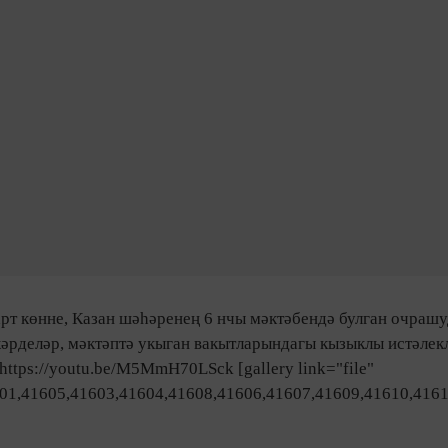
арт көнне, Казан шәһәренең 6 нчы мәктәбендә булган очра
кәрделәр, мәктәптә укыган вакытларындагы кызыклы истәле
ttps://youtu.be/M5MmH70LSck [gallery link="file"
01,41605,41603,41604,41608,41606,41607,41609,41610,4161