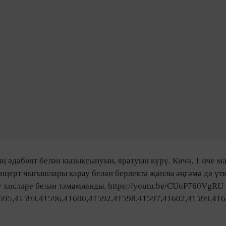
ың әдәбият белән кызыксынуын, яратуын күрү.
Кичә, 1 нче м
онцерт чыгышлары карау белән берлектә җанлы әңгәмә дә үт
 хисләре белән тәмамланды. https://youtu.be/CUoP760VgRU h
595,41593,41596,41600,41592,41598,41597,41602,41599,416