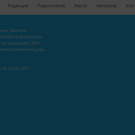
Редакция
Редколлегия
Язылу
Авторлар
Кон
ены законом.
объеме информации,
асия редакций СМИ.
совым коммуникациям
 от 29.05.2017