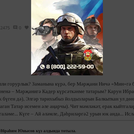
2475
0
1
лли горурлык? Заманына күрә, бер Мәрҗани Ничә «Мин»гә бү
әненә – Мәрҗанигә Кадер күрсәткәнме татарым? Карун Ибра
к бүген дә), Элгәр тарихыбыз йолдызларын Балкыткан ул д
аган Татар исемен әле аңарчы). Чит мәмләкәт, ерак кыйтга
аләме... Күге – Ай әләмле, Дәһриләргә2 урын юк анда... И
 Ибраһим Юнысов күз алдында тотыла.