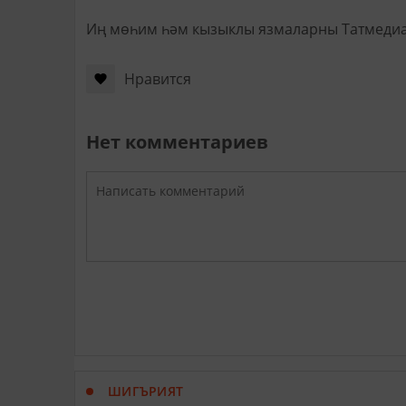
Иң мөһим һәм кызыклы язмаларны Татмеди
Нравится
Нет комментариев
ШИГЪРИЯТ