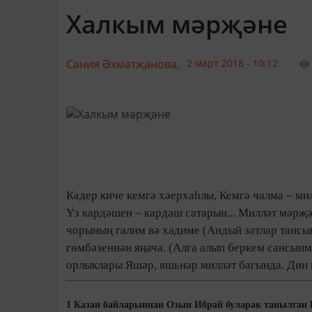
Халкым мәрҗәне
Сания Әхмәтҗанова,
2 март 2018 - 10:12
Кадер киче кемгә хәерхаһлы, Кемгә чалма – ми
Үз кардәшен – кардәш сатарын... Милләт мәрҗ
чорының галим вә хадиме (Андый затлар тансы
гөмбәзеннән яңача. (Алга алып беркем сансынм
орлыклары Яшәр, яшьнәр милләт багында. Дин г
1 Казан байларыннан Озын Ибрай буларак танылган