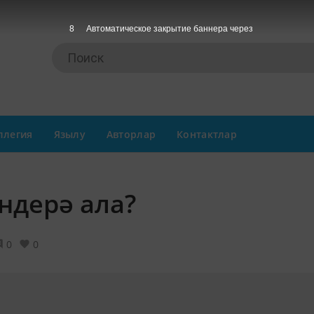
7
Автоматическое закрытие баннера через
ллегия
Язылу
Авторлар
Контактлар
ндерә ала?
0
0