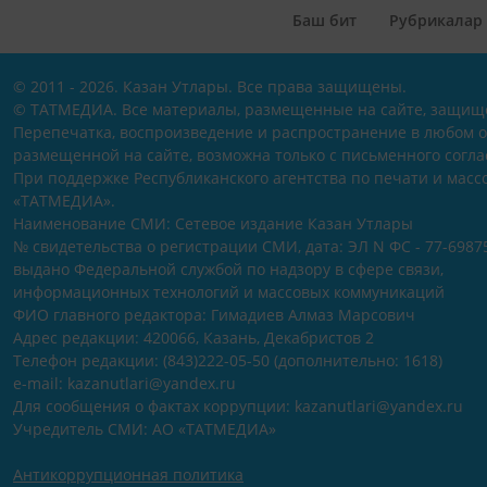
Баш бит
Рубрикалар
© 2011 - 2026. Казан Утлары. Все права защищены.
© ТАТМЕДИА. Все материалы, размещенные на сайте, защищ
Перепечатка, воспроизведение и распространение в любом 
размещенной на сайте, возможна только с письменного согл
При поддержке Республиканского агентства по печати и мас
«ТАТМЕДИА».
Наименование СМИ: Сетевое издание Казан Утлары
№ свидетельства о регистрации СМИ, дата: ЭЛ N ФС - 77-69875
выдано Федеральной службой по надзору в сфере связи,
информационных технологий и массовых коммуникаций
ФИО главного редактора: Гимадиев Алмаз Марсович
Адрес редакции: 420066, Казань, Декабристов 2
Телефон редакции: (843)222-05-50 (дополнительно: 1618)
e-mail: kazanutlari@yandex.ru
Для сообщения о фактах коррупции: kazanutlari@yandex.ru
Учредитель СМИ: АО «ТАТМЕДИА»
Антикоррупционная политика