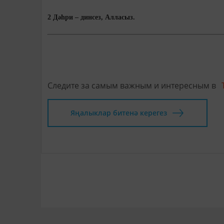
2 Дәһри – динсез, Алласыз.
Следите за самым важным и интересным в
Яңалыклар битенә керегез