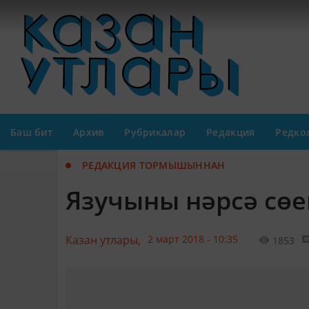
Баш бит
Архив
Рубрикалар
Редакция
Редко
РЕДАКЦИЯ ТОРМЫШЫННАН
Язучыны нәрсә сөе
Казан утлары,
2 март 2018 - 10:35
1853