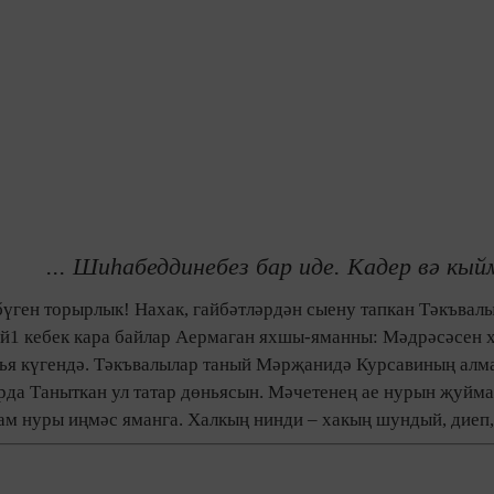
... Шиһабеддинебез бар иде. Кадер вә кы
ген торырлык! Нахак, гайбәтләрдән сыену тапкан Тәкъвалы
й1 кебек кара байлар Аермаган яхшы-яманны: Мәдрәсәсен 
өнья күгендә. Тәкъвалылар таный Мәрҗанидә Курсавиның ал
ларда Таныткан ул татар дөньясын. Мәчетенең ае нурын җуйм
слам нуры иңмәс яманга. Халкың нинди – хакың шундый, диеп