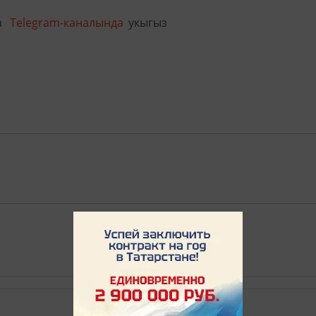
а
Telegram-каналында
укыгыз