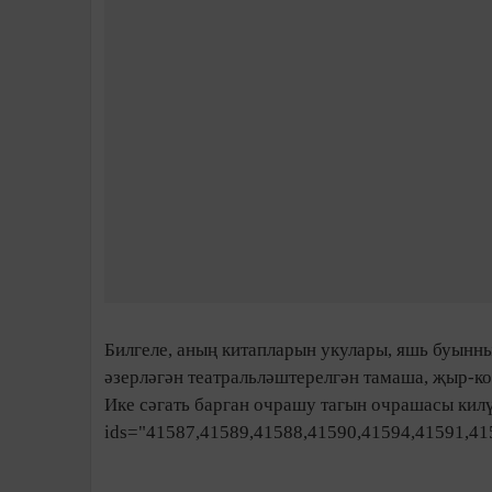
Билгеле, аның китапларын укулары, яшь буынн
әзерләгән театральләштерелгән тамаша, җыр-к
Ике сәгать барган очрашу тагын очрашасы килү
ids="41587,41589,41588,41590,41594,41591,41