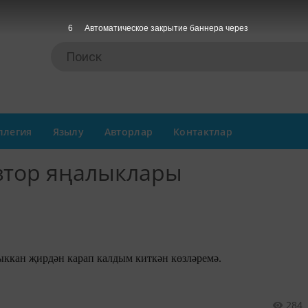
6
Автоматическое закрытие баннера через
ллегия
Язылу
Авторлар
Контактлар
втор яңалыклары
Кышны каршыларга чыккан җирдән карап калдым киткән көзләремә.
284