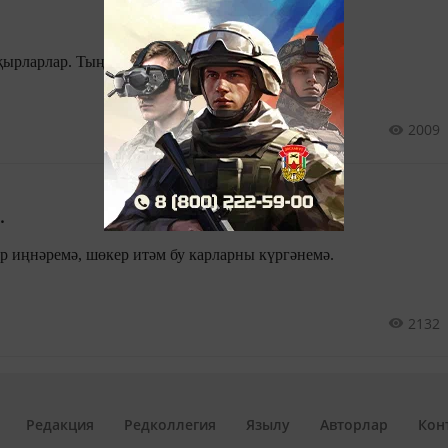
җырларлар. Тыңлама беркемне, тыңлама!
2009
.
ар иңнәремә, шөкер итәм бу карларны күргәнемә.
2132
Редакция
Редколлегия
Язылу
Авторлар
Кон