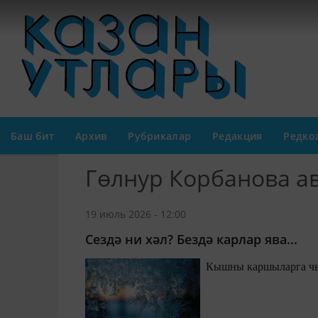
Баш бит
Архив
Рубрикалар
Редакция
Редко
Гөлнур Корбанова а
19 июль 2026 - 12:00
Сездә ни хәл? Бездә карлар ява...