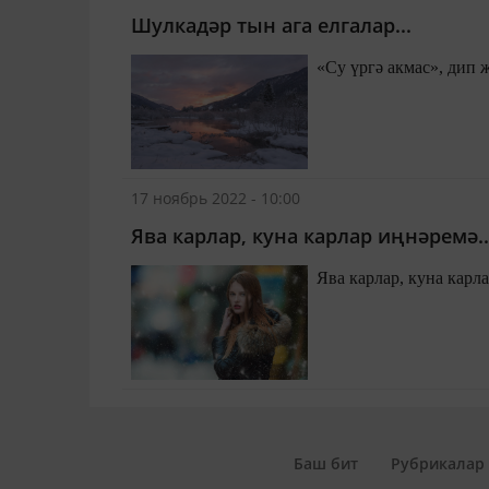
Шулкадәр тын ага елгалар...
«Су үргә акмас», дип 
17 ноябрь 2022 - 10:00
Ява карлар, куна карлар иңнәремә..
Ява карлар, куна карл
Баш бит
Рубрикалар