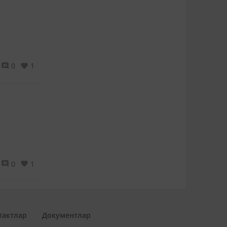
0
1
0
1
тактлар
Документлар