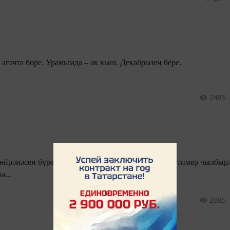
Юк бакчада гөлләр, юк агачта бөре. Урамымда – ак кыш. Декабрьнең бере.
2485
 хәзер белер иде дә... ...Өзәр булып тимер чылбырларын
ә...
2085