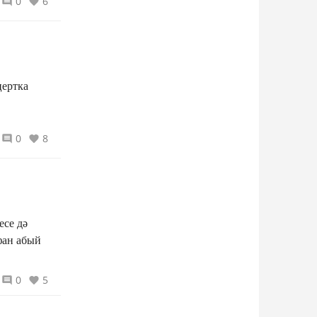
0
6
цертка
0
8
есе дә
фан абый
0
5