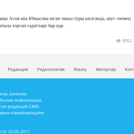
ашы Асия апа Юнысова юган чакка туры килгәндә, шул «немец
ыла торган гадәтләре бар иде.
3052
Редакция
Редколлегия
Язылу
Авторлар
Кон
ены законом.
объеме информации,
асия редакций СМИ.
совым коммуникациям
 от 29.05.2017