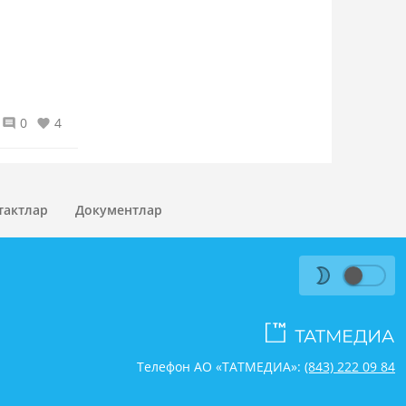
0
4
тактлар
Документлар
Телефон АО «ТАТМЕДИА»:
(843) 222 09 84