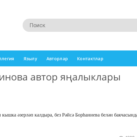
ллегия
Язылу
Авторлар
Контактлар
инова автор яңалыклары
кышка әзерләп калдыра, без Рәйсә Борһаниева белән бакчасынд