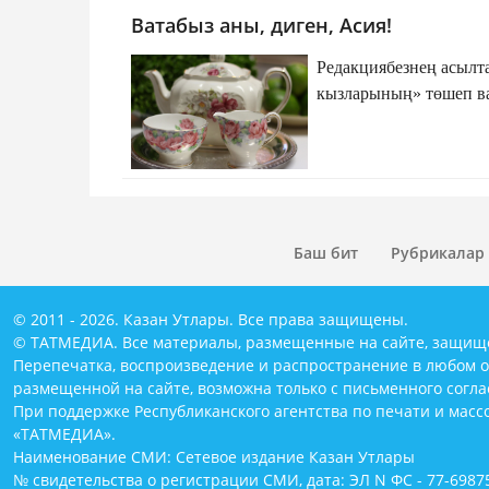
Ватабыз аны, диген, Асия!
Редакциябезнең асылт
кызларының» төшеп ват
Баш бит
Рубрикалар
© 2011 - 2026. Казан Утлары. Все права защищены.
© ТАТМЕДИА. Все материалы, размещенные на сайте, защищ
Перепечатка, воспроизведение и распространение в любом 
размещенной на сайте, возможна только с письменного согл
При поддержке Республиканского агентства по печати и мас
«ТАТМЕДИА».
Наименование СМИ: Сетевое издание Казан Утлары
№ свидетельства о регистрации СМИ, дата: ЭЛ N ФС - 77-69875