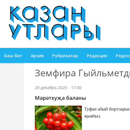
Баш бит
Архив
Рубрикалар
Редакция
Редко
Земфира Гыйльметд
28 декабрь 2025 - 17:00
Мәрәтхуҗа баланы
Туфан абый йортларын 
җыябыз.