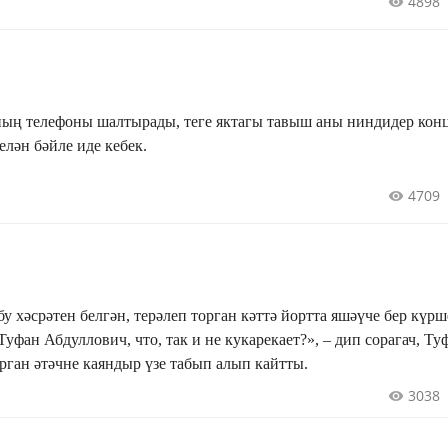
4898
ың телефоны шалтырады, теге яктагы тавыш аны ниндидер кон
елән бәйле иде кебек.
4709
 хәсрәтен белгән, терәлеп торган кәттә йортта яшәүче бер күрш
уфан Абдуллович, что, так и не кукарекает?», – дип сорагач, Ту
рган әтәчне каяндыр үзе табып алып кайтты.
3038