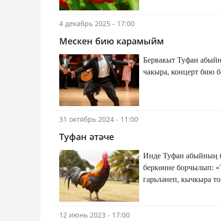
4 декабрь 2025 - 17:00
Мескен бию карамыйм
Бервакыт Туфан абыйн
чакыра, концерт бию б
31 октябрь 2024 - 11:00
Туфан әтәче
Инде Туфан абыйның бу
беркөнне борчылып: «Т
гарьләнеп, кычкыра то
12 июнь 2023 - 17:00