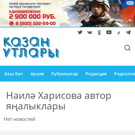
Баш бит
Архив
Рубрикалар
Редакция
Редколл
Наилә Харисова автор
яңалыклары
Нет новостей