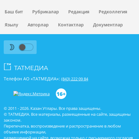
Баш бит
Рубрикалар
Редакция
Редколлегия
Язылу
Авторлар
Контактлар
Документлар
Телефон АО «ТАТМЕДИА»:
(843) 222 09 84
16+
© 2011 - 2026. Казан Утлары. Все права защищены.
© ТАТМЕДИА. Все материалы, размещенные на сайте, защищены
законом.
Перепечатка, воспроизведение и распространение в любом
объеме информации,
размещенной на сайте, возможна только с письменного согласия