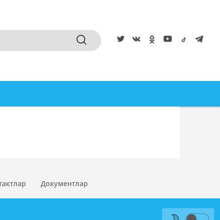
тактлар
Документлар