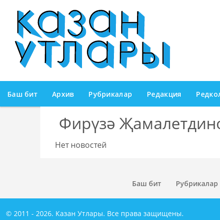
Баш бит
Архив
Рубрикалар
Редакция
Редко
Фирүзә Җамалетдин
Нет новостей
Баш бит
Рубрикалар
© 2011 - 2026. Казан Утлары. Все права защищены.