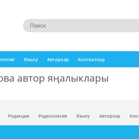
ллегия
Язылу
Авторлар
Контактлар
ова автор яңалыклары
Редакция
Редколлегия
Язылу
Авторлар
Кон