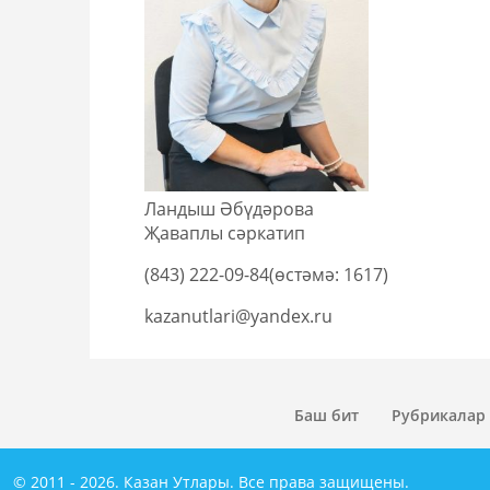
Ландыш Әбүдәрова
Җаваплы сәркатип
(843) 222-09-84(өстәмә: 1617)
kazanutlari@yandex.ru
Баш бит
Рубрикалар
© 2011 - 2026. Казан Утлары. Все права защищены.