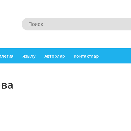
ллегия
Язылу
Авторлар
Контактлар
ова