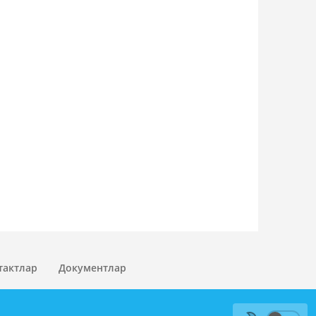
тактлар
Документлар