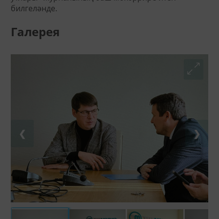
билгеләнде.
Галерея
❮
❯