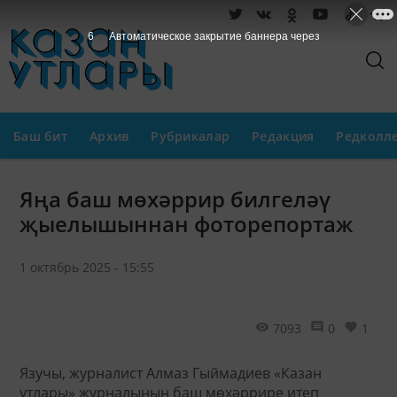
6
Автоматическое закрытие баннера через
Баш бит
Архив
Рубрикалар
Редакция
Редколл
Яңа баш мөхәррир билгеләү
җыелышыннан фоторепортаж
1 октябрь 2025 - 15:55
7093
0
1
Язучы, журналист Алмаз Гыймадиев «Казан
утлары» журналының баш мөхәррире итеп