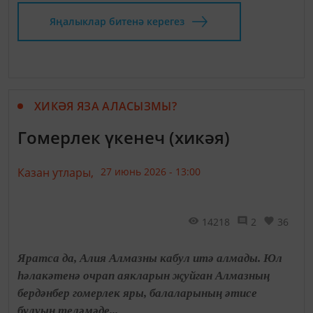
Яңалыклар битенә керегез
ХИКӘЯ ЯЗА АЛАСЫЗМЫ?
Гомерлек үкенеч (хикәя)
Казан утлары,
27 июнь 2026 - 13:00
14218
2
36
Яратса да, Алия Алмазны кабул итә алмады. Юл
һәлакәтенә очрап аякларын җуйган Алмазның
бердәнбер гомерлек яры, балаларының әтисе
булуын теләмәде...