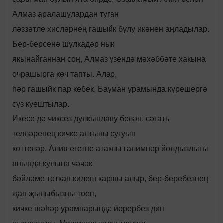
Алмаз аралашулардан туган
ләззәтле хисләрнең гашыйк булу икәнен аңладылар.
Бер-берсенә шулкадәр нык
якынайганнан соң, Алмаз үзендә мәхәббәте хакына
очрашырга көч тапты. Алар,
һәр гашыйк пар кебек, Бауман урамында күрешергә
сүз куештылар.
Икесе дә чиксез дулкынлану белән, сәгать
телләренең кичке алтыны сугуын
көттеләр. Алия егетне атаклы галимнәр йолдызлыгы
янында кулына чәчәк
бәйләме тоткан килеш каршы алыр, бер-беребезнең
җан җылыбызны тоеп,
кичке шәһәр урамнарында йөрербез дип