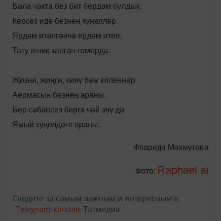
Бала чакта без бит бердәм булдык,
Керсез иде безнең күңелләр.
Ярдәм итәлгәнчә ярдәм итеп,
Тату яшик калган гомердә.
Җизни, җиңги, кияү һәм киленнәр
Аермасын безнең араны.
Бер сәбәпсез бергә чәй эчү дә
Ямый куңелдәге яраны.
Фларида Мәхмүтова
Raphael ai
Фото:
Следите за самым важным и интересным в
Telegram-канале
Татмедиа