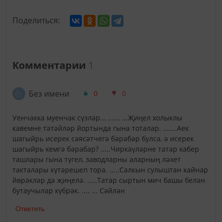
Поделиться:
Комментарии
1
Без имени
0
0
Уенчакка муенчак сүзләр... ...... ...Җиңел холыклы
кавемне тәтәйләр йортында гына тоталар. .......Аек
шагыйрь исерек сәясәтчегә бәрабәр булса, ә исерек
шагыйрь кемгә бәрабар? .....Чиркәүләрне татар кабер
ташлары гына түгел, заводларны аларның ләхет
такталары күтәрешеп тора. .....Салкын сулыштан кайнар
йөрәкләр дә җиңелә. .....Татар сыртын мич башы белән
бутаучылар күбрәк. .... ... Сәйлән
Ответить