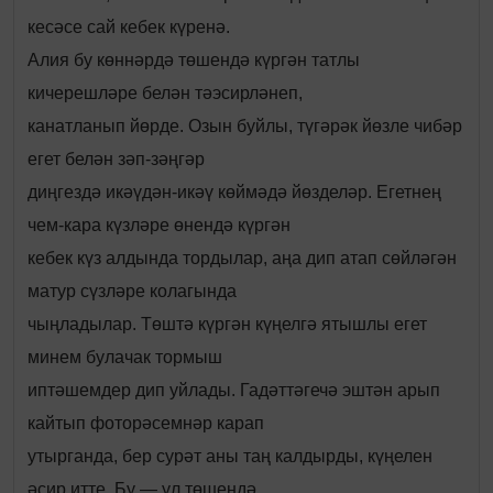
кесәсе сай кебек күренә.
Алия бу көннәрдә төшендә күргән татлы
кичерешләре белән тәэсирләнеп,
канатланып йөрде. Озын буйлы, түгәрәк йөзле чибәр
егет белән зәп-зәңгәр
диңгездә икәүдән-икәү көймәдә йөзделәр. Егетнең
чем-кара күзләре өнендә күргән
кебек күз алдында тордылар, аңа дип атап сөйләгән
матур сүзләре колагында
чыңладылар. Төштә күргән күңелгә ятышлы егет
минем булачак тормыш
иптәшемдер дип уйлады. Гадәттәгечә эштән арып
кайтып фоторәсемнәр карап
утырганда, бер сурәт аны таң калдырды, күңелен
әсир итте. Бу — ул төшендә