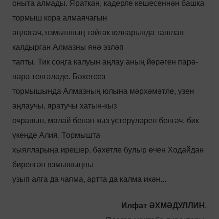
оныта алмады. Яраткан, кадерле кешесеннән башка
тормыш кора алмаячагын
аңлагач, язмышның тайгак юлларында ташлап
калдырган Алмазны янә эзләп
тапты. Тик соңга калуын аңлау аның йөрәген парә-
парә телгәләде. Бәхетсез
тормышында Алмазның юлына мәрхәмәтле, үзен
аңлаучы, яратучы хатын-кыз
очравын, малай белән кыз үстерүләрен белгәч, бик
үкенде Алия. Тормышта
хыялларыңа ирешер, бәхетле булыр өчен Ходайдан
бирелгән язмышыңны
узып алга да чапма, артта да калма икән...
Илфат ӘХМӘДУЛЛИН
,