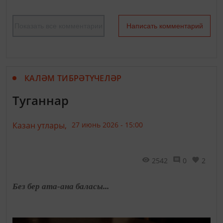
Показать все комментарии
Написать комментарий
КАЛӘМ ТИБРӘТҮЧЕЛӘР
Туганнар
Казан утлары,
27 июнь 2026 - 15:00
2542
0
2
Без бер ата-ана баласы...