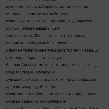
күргән егет ләбаса. Серле елмайган, йөзендә
ниндидер сагыш сизелгән билгесез
кешене җентекләп тикшергәннән соң, аның кем
булуын белергә ашыкты. Егет
Алмаз исемле, 33 яшьлек икән. Иң мөһиме,
өйләнмәгән һәм ул да Казанда яши,
Алиянең таләпләренә туры килә торган ир заты. Ул
гомерендә беренче тапкыр үзе
башлап Алмазга танышырга тәкъдим ясап хат язды.
Озак та үтми, кыз күңеленә
хуш килерлек җавап алды. Ул көнне алар бик озак
аралаштылар. Күк йөзендә
очкан кошлар кебек кыска хатлар ике арада назга
сусаган җаннарның күңелләренә
сары май булып ята бирде. Озакламый Алия белән