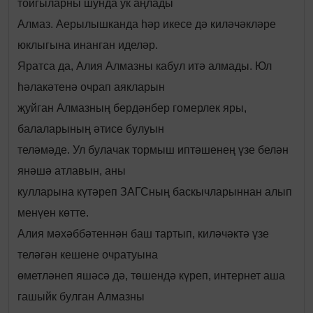
тойгыларны шунда ук аңлады
Алмаз. Аерылышканда һәр икесе дә киләчәкләре
юклыгына инанган иделәр.
Яратса да, Алия Алмазны кабул итә алмады. Юл
һәлакәтенә очрап аякларын
җуйган Алмазның бердәнбер гомерлек яры,
балаларының әтисе булуын
теләмәде. Ул булачак тормыш иптәшенең үзе белән
янәшә атлавын, аны
кулларына күтәреп ЗАГСның баскычларыннан алып
менүен көтте.
Алия мәхәббәтеннән баш тартып, киләчәктә үзе
теләгән кешене очратуына
өметләнеп яшәсә дә, төшендә күреп, интернет аша
гашыйк булган Алмазны