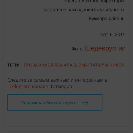
Ядегәр мәктәбе директоры,
татар теле һәм әдәбияты укытучысы,
Кукмара районы
"КУ" 6, 2015
Шедеврум ии
Фото:
ТЕГИ:
ПРОЗА
ХИКӘЯ ЯЗА АЛАСЫЗМЫ
ТАТАРЧА ХИКӘЯ
Следите за самым важным и интересным в
Telegram-канале
Татмедиа
Яңалыклар битенә керегез