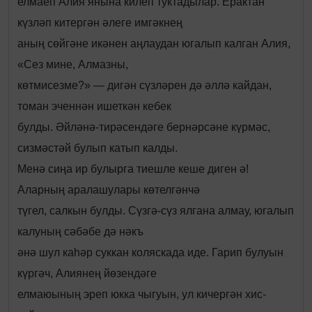
елмаеп Алия янына килеп туктадылар. Ерактан
күзләп китергән әлеге имгәкнең
аның сөйгәне икәнен аңлаудан югалып калган Алия,
«Сез мине, Алмазны,
көтмисезме?» — дигән сүзләрен дә әллә кайдан,
томан эченнән ишеткән кебек
булды. Әйләнә-тирәсендәге бернәрсәне күрмәс,
сизмәстәй булып катып калды.
Менә сиңа ир булырга тиешле кеше диген ә!
Аларның аралашулары көтелгәнчә
түгел, салкын булды. Сүзгә-сүз ялгана алмау, югалып
калуның сәбәбе дә нәкъ
әнә шул каһәр суккан коляскада иде. Гарип булуын
күргәч, Алиянең йөзендәге
елмаюының эреп юкка чыгуын, ул кичергән хис-