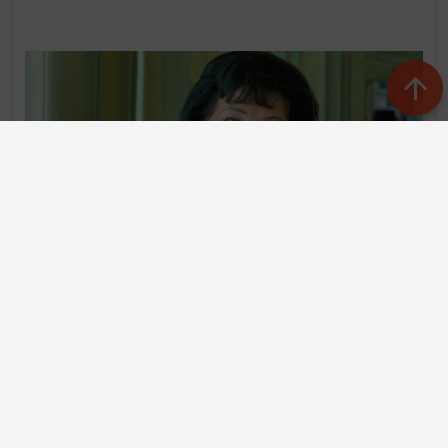
– Тукта, кайда соң әле мин? – дип уйлап куйды кыз,