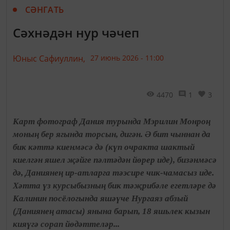
СӘНГАТЬ
Сәхнәдән нур чәчеп
Юныс Сафиуллин,
27 июнь 2026 - 11:00
4470
1
3
Карт фотограф Дания турында Мэрилин Монроң
моның бер ягында торсын, дигән. Ә бит чыннан да
бик кәттә киенмәсә дә (күп очракта шактый
киелгән яшел җәйге пәлтәдән йөрер иде), бизәнмәсә
дә, Даниянең ир-атларга тәэсире чик-чамасыз иде.
Хәтта үз курсыбызның бик тәҗрибәле егетләре дә
Калинин посёлогында яшәүче Нургаяз абзый
(Даниянең атасы) янына барып, 18 яшьлек кызын
кияүгә сорап йөдәттеләр...