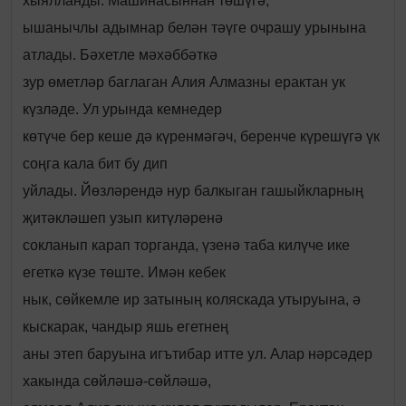
хыялланды. Машинасыннан төшүгә,
ышанычлы адымнар белән тәүге очрашу урынына
атлады. Бәхетле мәхәббәткә
зур өметләр баглаган Алия Алмазны ерактан ук
күзләде. Ул урында кемнедер
көтүче бер кеше дә күренмәгәч, беренче күрешүгә үк
соңга кала бит бу дип
уйлады. Йөзләрендә нур балкыган гашыйкларның
җитәкләшеп узып китүләренә
сокланып карап торганда, үзенә таба килүче ике
егеткә күзе төште. Имән кебек
нык, сөйкемле ир затының коляскада утыруына, ә
кыскарак, чандыр яшь егетнең
аны этеп баруына игътибар итте ул. Алар нәрсәдер
хакында сөйләшә-сөйләшә,