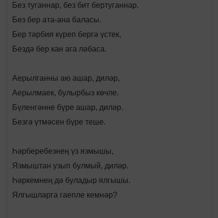
Без туганнар, без бит бертуганнар.
Без бер ата-ана баласы.
Бер тәрбия күреп бергә үстек,
Бездә бер кан ага ләбаса.
Аерылганны аю ашар, диләр,
Аерылмаек, булырбыз көчле.
Бүленгәнне бүре ашар, диләр.
Безгә үтмәсен бүре теше.
Һәрберебезнең үз язмышы,
Язмыштан узып булмый, диләр.
Һәркемнең дә буладыр ялгышы.
Ялгышларга гаепле кемнәр?