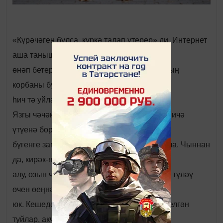
«Күрәчәгең булса, күркә талап үтерер» ди. Интернет
аша танышуларны
өнәп бетермәгән Алия үзе дә әлеге ысулның
корбаны булырмын дип
һич тә уйламаган иде.
Язгы чәчәк кебек гүзәл яшьлегенең сизелмичә
үтүенә борчылган Алиягә
бүгенге замананың хикмәтләре кызык тоела. Чыннан
да, кирәк-ярагыңны сатып
алу, озын чиратларда торып түләүләреңне түләү
өчен өеңнән чыгып торасы да
юк. Кешедән калышмаска тырышып үткәрелгән
туйлар, акчасы күп кешеләрнең