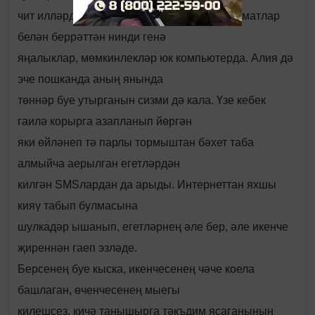
чит илләрдә ял итүләре турындагы мәгълүматлар
белән беррәттән нинди генә
яңалыклар, мөмкинлекләр юк компьютерда. Алия дә
эче пошканда аның янында
төннәр буе утырганын сизми дә кала. Үзе кебек
гаилә корырга азапланып йөргән
яки өйләнеп тә парлы тормыштан бәхет таба
алмыйча аерылган егетләрдән
килгән SMSлардан да арыды. Интернеттан яхшы
кияү табып булмасына
шулкадәр ышанып, егетләрнең әле бер, әле икенче
җиреннән гаеп эзләде.
Берсенең буе кыска, икенчесенең чәче коела
башлаган, өченчесенең мыегы
килешсез, кичә танышырга тәкъдим ясаганының