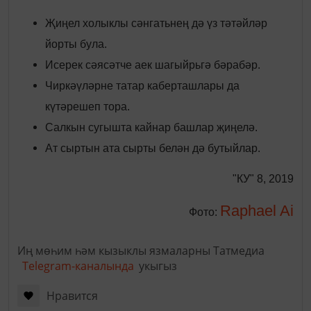
Җиңел холыклы сәнгатьнең дә үз тәтәйләр
йорты була.
Исерек сәясәтче аек шагыйрьгә бәрабәр.
Чиркәүләрне татар каберташлары да
күтәрешеп тора.
Салкын сугышта кайнар башлар җиңелә.
Ат сыртын ата сырты белән дә бутыйлар.
"КУ" 8, 2019
Raphael Ai
Фото:
Иң мөһим һәм кызыклы язмаларны Татмедиа
Telegram-каналында
укыгыз
Нравится