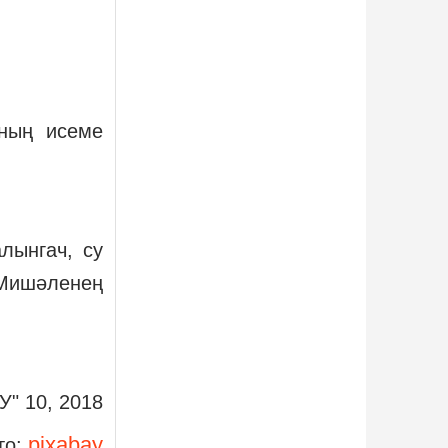
зның исеме
лынгач, су
 Мишәленең
У" 10, 2018
pixabay
то: