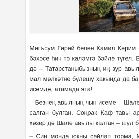
Мәгъсум Гәрәй белән Камил Кәрим 
бәхәсе һич тә каләмгә бәйле түгел
дә – Татарстаныбызның иң зур авыл
мал мөлкәтне бүлешү хакында да ба
исемдә, атамада ята!
– Безнең авылның чын исеме – Шале
салган булган. Соңрак Каф тавы а
хәзер дә Шале авылы калган – шул б
– Син монда юкны сөйләп торма, М