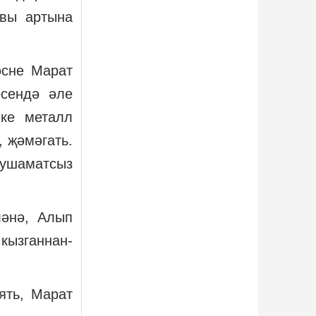
авы артына
әсне Марат
әсендә әле
ике металл
, җәмәгать.
кушаматсыз
ләнә, Алып
кызганнан-
ять, Марат