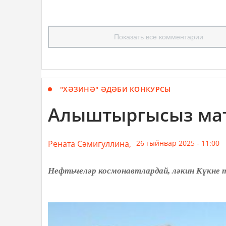
Показать все комментарии
"ХӘЗИНӘ" ӘДӘБИ КОНКУРСЫ
Алыштыргысыз мат
Рената Сәмигуллина,
26 гыйнвар 2025 - 11:00
Нефтьчеләр космонавтлардай, ләкин Күкне т