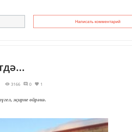
Написать комментарий
дә...
3166
0
1
үгел, җирне өйрәнә.