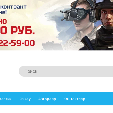
ллегия
Язылу
Авторлар
Контактлар