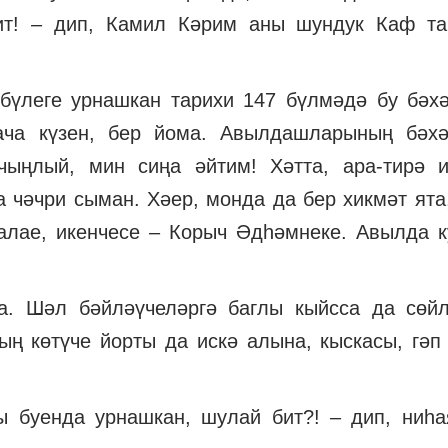
ит! – дип, Камил Кәрим аны шундук Каф т
бүлеге урнашкан тарихи 147 бүлмәдә бу бәх
ача күзен, бер йома. Авылдашларының бәх
ыңлый, мин сиңа әйтим! Хәтта, ара-тирә 
 чәчри сыман. Хәер, монда да бер хикмәт ята
малае, икенчесе – Корыч Әдһәмнеке. Авылда 
ра. Шәл бәйләүчеләргә баглы кыйсса да сөй
ң көтүче йорты да искә алына, кыскасы, гәп 
 буенда урнашкан, шулай бит?! – дип, ниһа