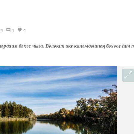
14
1
4
әрдаим бәхәс чыга. Вәләкин ике каләмдәшнең бәхәсе һич 