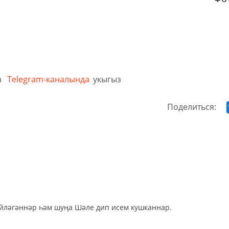
а
Telegram-каналында
укыгыз
Поделиться:
әйләгәннәр һәм шуңа Шәле дип исем кушканнар.