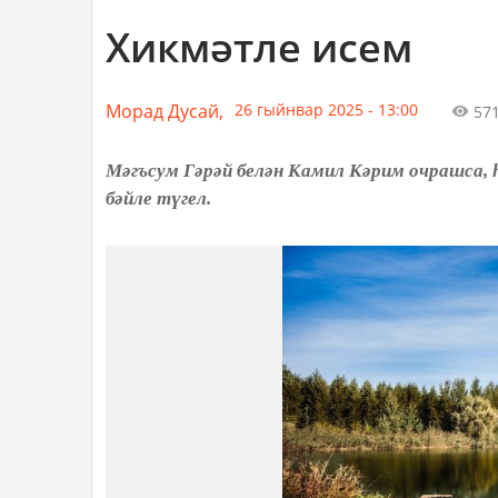
Хикмәтле исем
Морад Дусай,
26 гыйнвар 2025 - 13:00
57
Мәгъсум Гәрәй белән Камил Кәрим очрашса, һ
бәйле түгел.