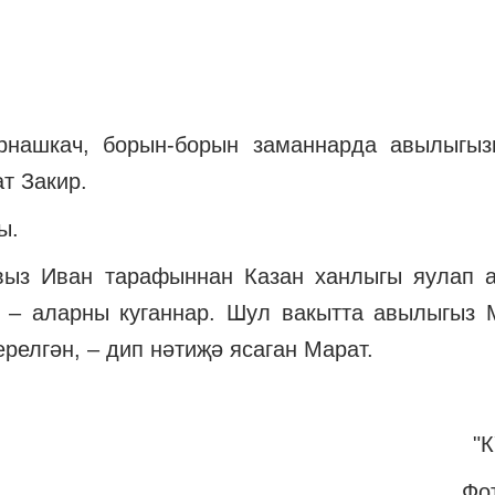
рнашкач, борын-борын заманнарда авылыгы
т Закир.
ы.
выз Иван тарафыннан Казан ханлыгы яулап а
н – аларны куганнар. Шул вакытта авылыгыз
релгән, – дип нәтиҗә ясаган Марат.
"К
Фо