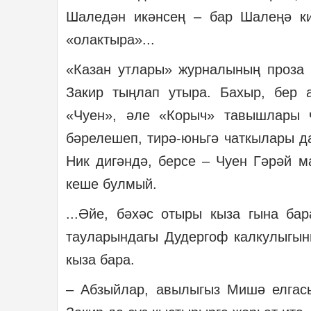
Шаледән икәнсең – бар Шалеңә к
«олактыра»...
«Казан утлары» журналының проза 
Закир тыңлап утыра. Бахыр, бер 
«Чуен», әле «Корыч» тавышлары ч
бәрелешеп, тирә-юньгә чаткылары да
Ник дигәндә, берсе – Чуен Гәрәй 
кеше булмый.
...Әйе, бәхәс отыры кыза гына ба
тауларындагы Дудергоф калкулыгыны
кыза бара.
– Абзыйлар, авылыгыз Мишә елгасы