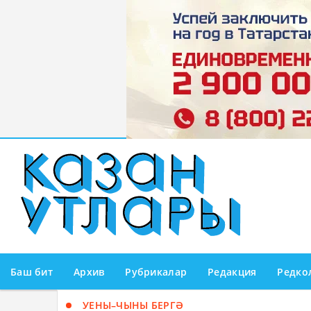
Баш бит
Архив
Рубрикалар
Редакция
Редко
УЕНЫ–ЧЫНЫ БЕРГӘ