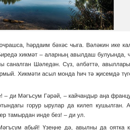
очрашса, һәрдаим бәхәс чыга. Вәләкин ике к
. Биредә хикмәт – аларның авылдаш булуында,
ы саналган Шәледән. Сүз, әлбәттә, авыллары
рмый. Хикмәти асыл монда һич тә җисемдә түге
! – ди Мәгъсум Гәрәй, – кайчандыр аңа францу
ртындагы горур ырулар да килеп кушылган. 
ер тамырдан инде без! – ди ул.
әгъсум абый! Үзеңне дә, авылны да оятка к