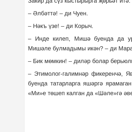
Закир да сүз кыстырырга җөрьәт итә.
– Әлбәттә! – ди Чуен.
– Нәкъ үзе! – ди Корыч.
– Инде килеп, Мишә буенда да у
Мишәле булмадымы икән? – ди Мара
– Бик мөмкин! – диләр болар берьюл
– Этимолог-галимнәр фикеренчә, Я
буенда татарларга яшәргә ярамага
«Ми»е төшеп калган да «Шәле»гә әве