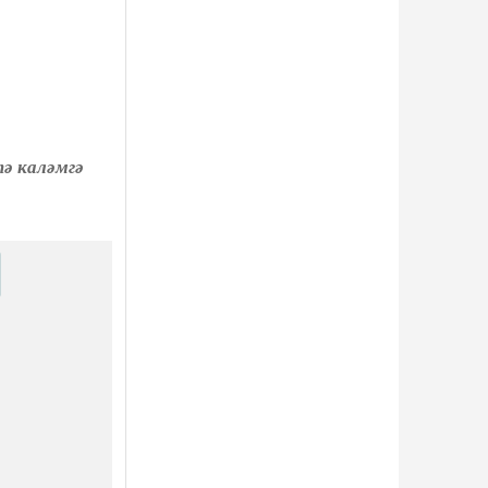
тә каләмгә