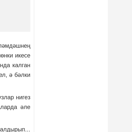
аләмдәшнең
чөнки икесе
нда калган
л, ә бәлки
злар нигез
Аларда әле
алдырып...