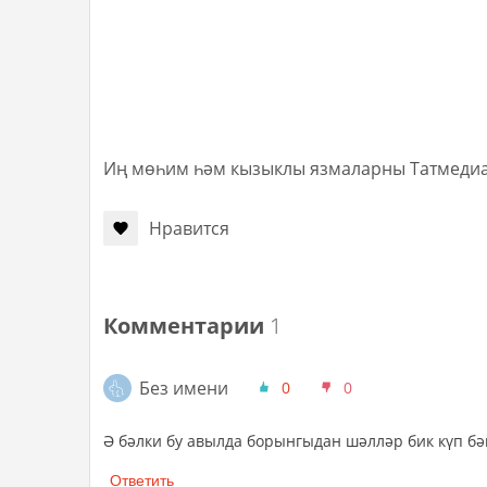
Иң мөһим һәм кызыклы язмаларны Татмеди
Нравится
Комментарии
1
Без имени
0
0
Ә бәлки бу авылда борынгыдан шәлләр бик күп б
Ответить