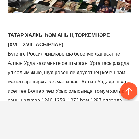
ТАТАР ХАЛКЫ ҺӘМ АНЫҢ ТӨРКЕМНӘРЕ
(XVI – XVII ГАСЫРЛАР)
Бүгенге Россия җирләрендә беренче җанисәпне
Алтын Урда хакимияте оештырган. Урта гасырларда
ул салым җыю, шул рәвешле дәүләтнең көчен һәм
куәтен арттыруга хезмәт иткән. Алтын Урдада, шул
исәптән Болгар һәм Урыс олысында, гомум халык
санын алулар 1246-1259, 1273 һәм 1287 елларда
уздырылган. Бу хакта мәгълүмат рус
елъязмаларында сакланып калган.
Алтын Урда таркалгач, Мәскәү дәүләте XVI – XVII
гасырларда бу традицияне дәвам иткән, ләкин