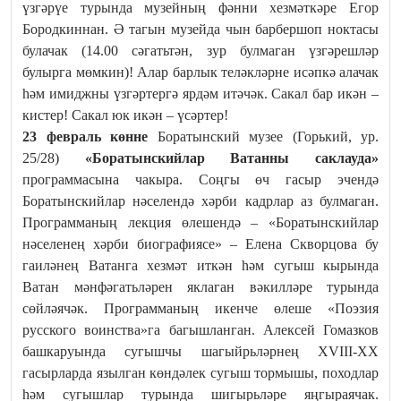
үзгәрүе турында музейның фәнни хезмәткәре Егор
Бородкиннан. Ә тагын музейда чын барбершоп ноктасы
булачак (14.00 сәгатьтән, зур булмаган үзгәрешләр
булырга мөмкин)! Алар барлык теләкләрне исәпкә алачак
һәм имиджны үзгәртергә ярдәм итәчәк. Сакал бар икән –
кистер! Сакал юк икән – үсәртер!
23 февраль көнне
Боратынский музее (Горький, ур.
25/28)
«Боратынскийлар Ватанны саклауда»
программасына чакыра. Соңгы өч гасыр эчендә
Боратынскийлар нәселендә хәрби кадрлар аз булмаган.
Программаның лекция өлешендә – «Боратынскийлар
нәселенең хәрби биографиясе» – Елена Скворцова бу
гаиләнең Ватанга хезмәт иткән һәм сугыш кырында
Ватан мәнфәгатьләрен яклаган вәкилләре турында
сөйләячәк. Программаның икенче өлеше «Поэзия
русского воинства»га багышланган. Алексей Гомазков
башкаруында сугышчы шагыйрьләрнең XVIII-XX
гасырларда язылган көндәлек сугыш тормышы, походлар
һәм сугышлар турында шигырьләре яңгыраячак.