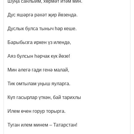
Шуңа санлыйм, хөрмәт итәм мин.
Дус яшәргә рәхәт җир йөзендә.
Дуслык булса тыныч һәр кеше.
Барыбызга иркен үз илендә,
Аяз булсын һәрчак күк йөзе!
Мин әлегә гади генә малай,
Тик омтылам уңыш яуларга.
Күп гасырлар үткән, бай тарихлы
Илем өчен горур торырга.
Туган илем минем – Татарстан!