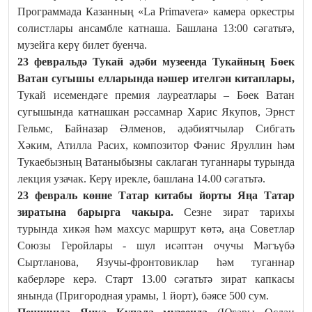
Программада Казанның «La Primavera» камера оркестры
солистлары ансамбле катнаша. Башлана 13:00 сәгатьтә,
музейга керү билет буенча.
23 февральдә Тукай әдәби музеенда Тукайның Бөек
Ватан сугышы елларында нәшер ителгән китаплары,
Тукай исемендәге премия лауреатлары – Бөек Ватан
сугышында катнашкан рәссамнар Харис Якупов, Эрнст
Гельмс, Байназар Әлменов, әдәбиятчылар Сибгать
Хәким, Атилла Расих, композитор Фәнис Яруллин һәм
Тукаебызның Ватаныбызны саклаган туганнары турында
лекция узачак. Керү ирекле, башлана 14.00 сәгатьтә.
23 февраль көнне Татар китабы йорты Яңа Татар
зиратына барырга чакыра.
Сезне зират тарихы
турында хикәя һәм махсус маршрут көтә, аңа Советлар
Союзы Геройлары - шул исәптән очучы Мәгъүбә
Сыртланова, Язучы-фронтовиклар һәм туганнар
каберләре керә. Старт 13.00 сәгатьтә зират капкасы
янында (Пригородная урамы, 1 йорт), бәясе 500 сум.