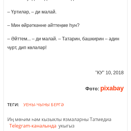
– Үртиләр, – ди малай.
– Мин өйрәткәнне әйттеңме һун?
– Әйттем... – ди малай. – Татарин, башкирин – адин
чурт, дип көләләр!
"КУ" 10, 2018
pixabay
Фото:
ТЕГИ:
УЕНЫ-ЧЫНЫ БЕРГӘ
Иң мөһим һәм кызыклы язмаларны Татмедиа
Telegram-каналында
укыгыз