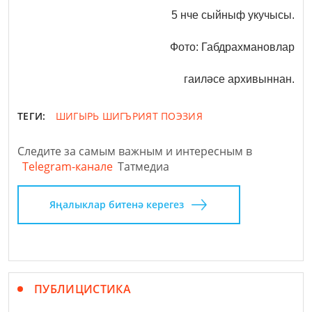
5 нче сыйныф укучысы.
Фото: Габдрахмановлар
гаиләсе архивыннан.
ТЕГИ:
ШИГЫРЬ
ШИГЪРИЯТ
ПОЭЗИЯ
Следите за самым важным и интересным в
Telegram-канале
Татмедиа
Яңалыклар битенә керегез
ПУБЛИЦИСТИКА