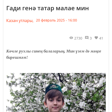
Гади генә татар малае мин
Казан утлары,
20 февраль 2025 - 16:00
2730
3
41
Көчле рухлы синең балаларың, Мин үзем дә мәңге
бирешмәм!