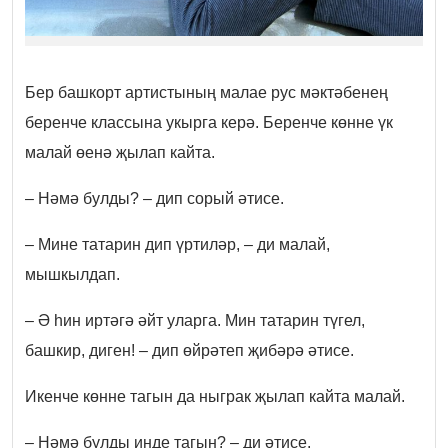
Бер башкорт артистының малае рус мәктәбенең
беренче классына укырга керә. Беренче көнне үк
малай өенә җылап кайта.
– Нәмә булды? – дип сорый әтисе.
– Мине татарин дип үртиләр, – ди малай,
мышкылдап.
– Ә һин иртәгә әйт уларга. Мин татарин түгел,
башкир, диген! – дип өйрәтеп җибәрә әтисе.
Икенче көнне тагын да ныграк җылап кайта малай.
– Нәмә булды инде тагын? – ди әтисе.