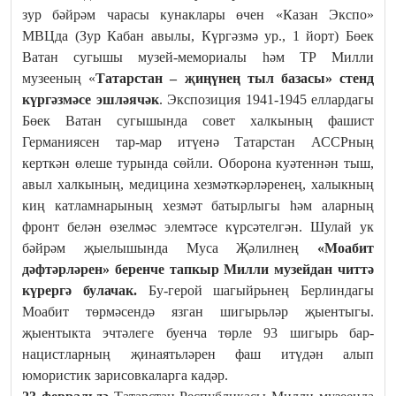
зур бәйрәм чарасы кунаклары өчен «Казан Экспо»
МВЦда (Зур Кабан авылы, Күргәзмә ур., 1 йорт) Бөек
Ватан сугышы музей-мемориалы һәм ТР Милли
музееның «
Татарстан – җиңүнең тыл базасы» стенд
күргәзмәсе эшләячәк
. Экспозиция 1941-1945 еллардагы
Бөек Ватан сугышында совет халкының фашист
Германиясен тар-мар итүенә Татарстан АССРның
керткән өлеше турында сөйли. Оборона куәтеннән тыш,
авыл халкының, медицина хезмәткәрләренең, халыкның
киң катламнарының хезмәт батырлыгы һәм аларның
фронт белән өзелмәс элемтәсе күрсәтелгән. Шулай ук
бәйрәм җыелышында Муса Җәлилнең
«Моабит
дәфтәрләрен»
беренче тапкыр Милли музейдан читтә
күрергә була
чак
.
Бу-герой шагыйрьнең Берлиндагы
Моабит төрмәсендә язган шигырьләр җыентыгы.
җыентыкта эчтәлеге буенча төрле 93 шигырь бар-
нацистларның җинаятьләрен фаш итүдән алып
юмористик зарисовкаларга кадәр.