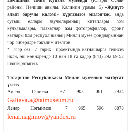
Печищида Янка Купала музеенда
(Югары Ослан
районы, Печищи авылы, Калинин урамы, 5)
«Җиңүгә
алып баручы каләм!» к
үргәзмәсе эшләячәк
, анда
сугыш еллары язучыларының китаплары һәм
кулъязмалары, плакатлар һәм фотографияләр, фронт
хатлары һәм республиканың Милли музее фондларыннан
чор әйберләре тәкъдим ителгән.
*- әгәр сез «7 тарих» проектында катнашырга телисез
икән, эш көннәрендә 10 нан 18 гә кадәр (843) 292-69-52
шалтыратыгыз.
Татарстан Республикасы Милли музееның матбугат
үзәге:
Айгөл Галиева +7 903 061 2934
Galieva.a@tatmuseum.ru
Ленар Нәгыймов +7 965 596 8878
lenar.nagimov@yandex.ru