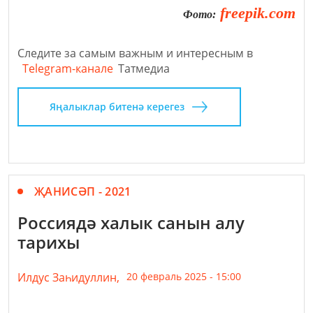
freepik.com
Фото:
Следите за самым важным и интересным в
Telegram-канале
Татмедиа
Яңалыклар битенә керегез
ҖАНИСӘП - 2021
Россиядә халык санын алу
тарихы
Илдус Заһидуллин,
20 февраль 2025 - 15:00