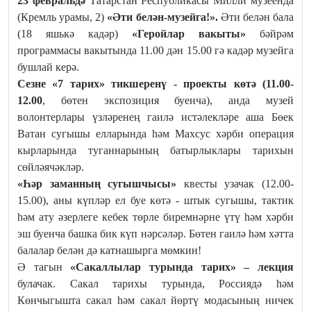
23 февральдә
Татарстан Республикасы Милли музеенда
(Кремль урамы, 2)
«
Ә
ти белән-музейга!».
Әти белән бала
(18 яшькә кадәр)
«Геройлар вакыты»
бәйрәм
программасы вакытында 11.00 дән 15.00 гә кадәр музейга
бушлай керә.
Сезне «7 тарих» тикшеренү
-
проекты көтә (11.00-
12.00
, бөтен экспозиция буенча), анда музей
волонтерлары үзләренең гаилә истәлекләре аша Бөек
Ватан сугышы елларында һәм Махсус хәрби операция
кырларында туганнарының батырлыклары тарихын
сөйләячәкләр.
«Һәр заманның сугышчы
сы
»
квесты узачак (12.00-
15.00), аны күпләр ел буе көтә - штык сугышы, тактик
һәм ату әзерлеге кебек төрле биремнәрне үтү һәм хәрби
эш буенча башка бик күп нәрсәләр. Бөтен гаилә һәм хәтта
балалар белән дә катнашырга мөмкин!
Ә тагын
«Сакаллылар турында тарих»
–
лекция
булачак. Сакал тарихы турында, Россиядә һәм
Көнчыгышта сакал һәм сакал йөртү модасының ничек