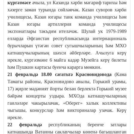
күргәзмәсе
ачыла, ул Казанда хәрби мәгариф тарихы һәм
хәзерге заман турында сөйләячәк. Казан суворов хәрби
училищесы, Казан югары танк команда училищесы һәм
Казан югары артиллерия команда училищесы
экспонатлары тәкъдим ителәчәк. Шулай ук 1979-1989
елларда Әфганстан республикасында интернациональ
бурычларын үтәгән совет сугышчыларының һәм МХО
катнашучыларының шәхси әйберләре. Ачылуга керү
ирекле, күргәзмәне 6 майга кадәр Музейга керү билеты
һәм Пушкин картасы буенча карарга мөмкин.
21 февральдә 18.00 сәгатьтә Красновидовода
(Кама
Тамагы районы, Красновидово авылы, Горький урамы,
17) җирле мәдәният йорты белән берлектә Горький музее
бәйрәм концерты уздыра. МХОда катнашучыларның
гаиләләре чакырылачак, «Оберег» халык коллективы
чыгышы, конкурслар һәм викториналар узачак. Керү
ирекле.
22 февральдә
республиканың беренче затлары
катнашында Ватанны саклаучылар көненә багышланган