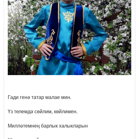
Гади генә татар малае мин.
Үз телемдә сөйлим, көйлимен.
Милләтемнең барлык халыкларын