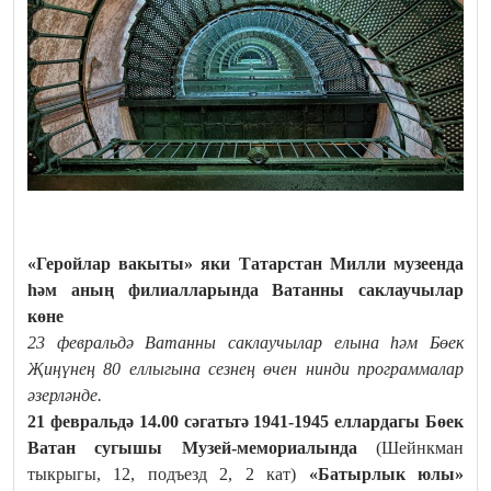
«Геройлар вакыты» яки Татарстан Милли музеенда
һәм аның филиалларында Ватанны саклаучылар
көне
23 февральдә Ватанны саклаучылар елына һәм Бөек
Җиңүнең 80 еллыгына сезнең өчен нинди программалар
әзерләнде.
21 февральдә 14.00 сәгатьтә
1941-1945 еллардагы Бөек
Ватан сугышы Музей-мемориалында
(Шейнкман
тыкрыгы, 12, подъезд 2, 2 кат)
«Батырлык юлы»