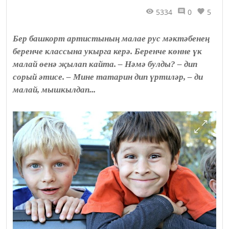
5334
0
5
Бер башкорт артистының малае рус мәктәбенең
беренче классына укырга керә. Беренче көнне үк
малай өенә җылап кайта. – Нәмә булды? – дип
сорый әтисе. – Мине татарин дип үртиләр, – ди
малай, мышкылдап...