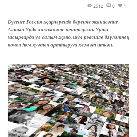
2512
0
1
Бүгенге Россия җирләрендә беренче җанисәпне
Алтын Урда хакимияте оештырган. Урта
гасырларда ул салым җыю, шул рәвешле дәүләтнең
көчен һәм куәтен арттыруга хезмәт иткән.