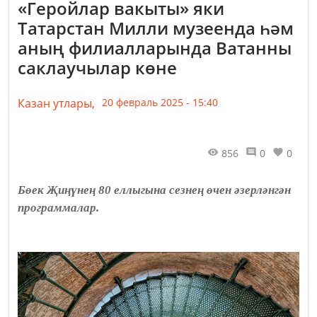
«Геройлар вакыты» яки
Татарстан Милли музеенда һәм
аның филиалларында Ватанны
саклаучылар көне
Казан утлары,
20 февраль 2025 - 15:40
856
0
0
Бөек Җиңүнең 80 еллыгына сезнең өчен әзерләнгән
программалар.