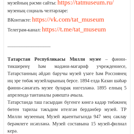
https://tatmuseum.ru/
музейның рәсми сайты:
музеның социаль челтәрләре:
https://vk.com/tat_museum
ВКонтакте:
https://t.me/tat_museum
Телеграм-канал:
__________________
Татарстан Республикасы Милли музее
– фәнни-
тикшеренү һәм мәдәни-мәгариф учреждениесе,
Татарстанның әйдәп баручы музей үзәге һәм Россиянең
иң эре төбәк музейларының берсе. 1894 елда Казан шәһәр
фәнни-сәнәгать музее буларак нигезләнә. 1895 елның 5
апрелендә тантаналы рәвештә ачыла.
Татарстанда таш гасырдан бүгенге көнгә кадәр төбәкнең
бөтен тарихы тәкъдим ителгән бердәнбер музей. ТР
Милли музееның Музей җыентыгында 947 мең саклау
берәмлеге исәпләнә. Музей составына 15 музей-филиал
керә.