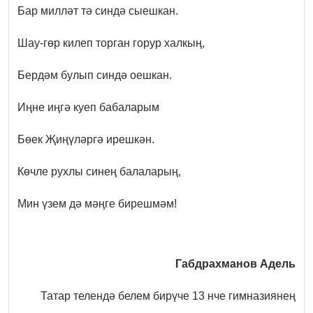
Бар милләт тә синдә сыешкан.
Шау-гөр килеп торган горур халкың,
Бердәм булып синдә оешкан.
Иңне иңгә куеп бабаларым
Бөек Җиңүләргә ирешкән.
Көчле рухлы синең балаларың,
Мин үзем дә мәңге бирешмәм!
Габдрахманов Адель
Татар телендә белем бирүче 13 нче гимназиянең