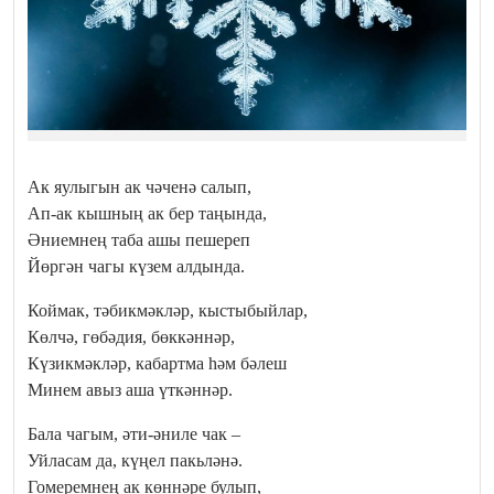
Ак яулыгын ак чәченә салып,
Ап-ак кышның ак бер таңында,
Әниемнең таба ашы пешереп
Йөргән чагы күзем алдында.
Коймак, тәбикмәкләр, кыстыбыйлар,
Көлчә, гөбәдия, бөккәннәр,
Күзикмәкләр, кабартма һәм бәлеш
Минем авыз аша үткәннәр.
Бала чагым, әти-әниле чак –
Уйласам да, күңел пакьләнә.
Гомеремнең ак көннәре булып,