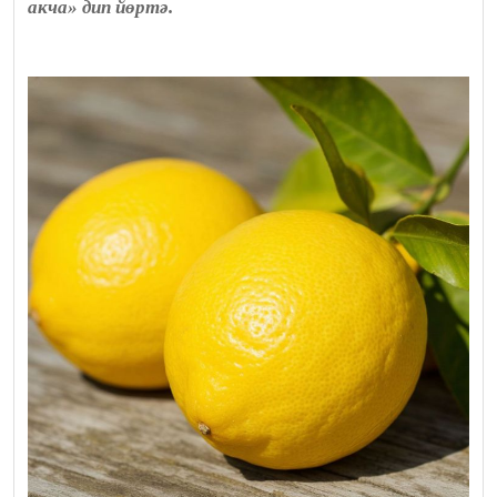
акча» дип йөртә.