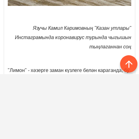
Язучы Камил Кәримовның "Казан утлары"
Инстаграмында коронавирус турында чыгышын
тыңлаганнан соң
"Лимон" - хәзерге заман күзлеге белән караганда, бу
сүзне бай кешеләр үз телләрендә "миллион сум
акча" дип йөртә. Шәһәр урамы буйлап барганда еш
кына аларның авызыннан "А скол
ь
ко лимонов стоит
этот дом или машина?" дигән сүзләрне ишетергә
туры килә.
Их бу миллион сум! Тик ул бүген ярлы кешеләрнең
кесәләрендә ятмый шул.