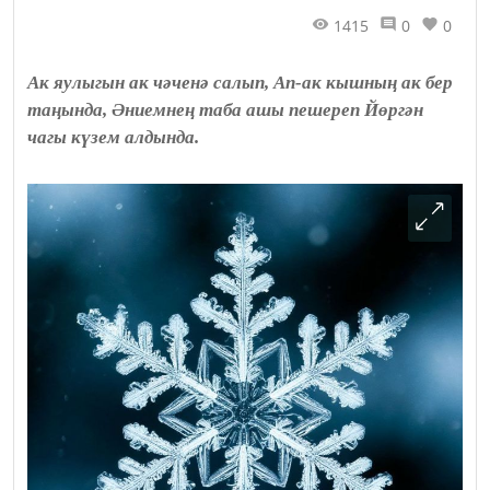
1415
0
0
Ак яулыгын ак чәченә салып, Ап-ак кышның ак бер
таңында, Әниемнең таба ашы пешереп Йөргән
чагы күзем алдында.