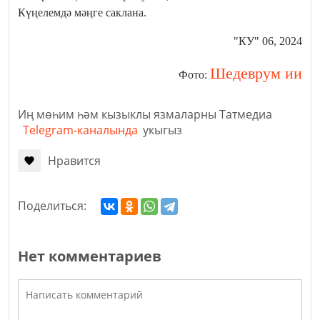
Күңелемдә мәңге саклана.
"КУ" 06, 2024
Шедеврум ии
Фото:
Иң мөһим һәм кызыклы язмаларны Татмедиа
Telegram-каналында
укыгыз
Нравится
Поделиться:
Нет комментариев