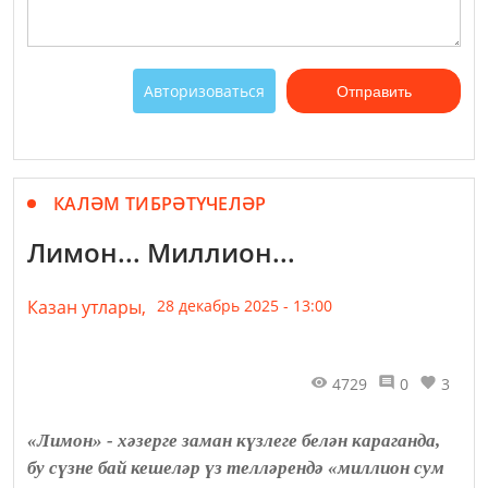
Авторизоваться
Отправить
КАЛӘМ ТИБРӘТҮЧЕЛӘР
Лимон... Миллион...
Казан утлары,
28 декабрь 2025 - 13:00
4729
0
3
«Лимон» - хәзерге заман күзлеге белән караганда,
бу сүзне бай кешеләр үз телләрендә «миллион сум