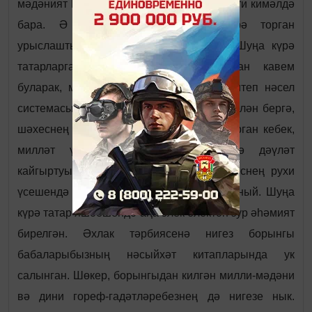
мәдәният һ.б. министрлыклар аша, дәүләти кимәлдә
бара. Ә Русиядә ул дәүләт үткәрә торган
урыслаштыру сәясәтенә кайтып кала. Шуңа күрә
татарларга, үз дәүләтчелеген югалткан кавем
буларак, милли тәрбиядә төп юнәлеш итеп нәсел
системасын калдыру мәслихәт. Шуның белән бергә,
шәхеснең рухи үсеше милләт эчендә барган кебек,
милләт үзе дә тулы рухи үсешкә дәүләт
кайгыртуында гына ирешә ала. Ә шәхеснең рухи
үсешендә төп рольне әхлак тәрбиясе уйный. Шуңа
күрә татар яшәешендә аңа элек-электән зур әһәмият
бирелгән. Әхлак тәрбиясенә нигез борынгы
бабаларыбызның нәсыйхәт китапларында ук
салынган. Шөкер, борынгыдан килгән милли-мәдәни
вә дини гореф-гадәтләребезнең дә нигезе нык.