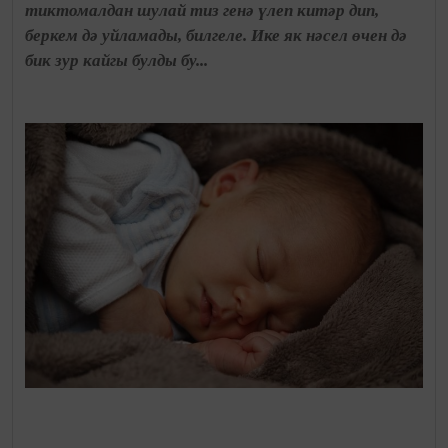
тиктомалдан шулай тиз генә үлеп китәр дип,
беркем дә уйламады, билгеле. Ике як нәсел өчен дә
бик зур кайгы булды бу...