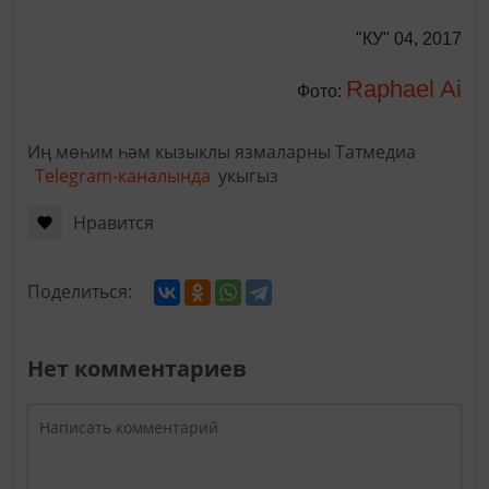
"КУ" 04, 2017
Raphael Ai
Фото:
Иң мөһим һәм кызыклы язмаларны Татмедиа
Telegram-каналында
укыгыз
Нравится
Поделиться:
Нет комментариев