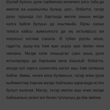
Шулай булгач, рухи тәрбиянең киләчәге алга таба да
өметле вә ышанычлы булыр, шәт... Әлбәттә, татар
рухы турында сүз барганда милли аңның матди
хәлгә бәйле булуын да онытмыйк. Ярлы халык
теләсә кайсы җәмгыятьтә дә иң ихтыярсыз вә
хокуксыз катлам санала. Ә түбән рухлы кеше,
гадәттә, ашау-эчү һәм җан асрау җае белән генә
чикләнә. Матди хәле яхшырган саен аның рухи
ихтыяҗлары да барлыкка килә башлый. Әлбәттә,
монда күп нәрсә шәхеснең нәсел аңы һәм холкына
бәйле. Әмма, ничек кенә булмасын, татар өчен рухи
кыйммәтләр һәрчак матди байлыкка караганда өстен
булып калачак. Мәгәр, татар милли аңы өчен матди
байлыкның хәләл юл белән туплануы да бик мөһим.