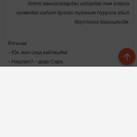
Әлеге вакыйгалардан хәбәрдар һәм аларга
күпмедер шаһит булган туганым Нурулла абый
Яруллинга багышлыйм.
Ялгызак
– Юк, мин сиңа кайтмыйм!
– Нишләп? – диде Сара.
Дивардагы күкеле сәгатьне дәү калын ачкыч белән
борып маташкан Фатыйх,
бер сүз дәшмичә, тынып калды.
– Көн саен килә алмыйм, ишетәсеңме?
– Аңладым... килмә...
Сәгать тиктомалдан гына каты итеп суга башлады.
Урындыкка басып, диварга
үрелгән, җылы оек кигән Фатыйх, ниһаять, сәгать