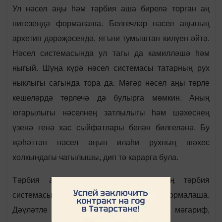
Ул нәсел аңы һәм тәрбия аша бирелә торган аң
нигезендә формалаша. Белгечләр нәсел аңының
архетип дәрәҗәсендә, ягъни тумыштан килүен әйтә.
Нәсел системасында ул тагы да камилләшә һәм
ныгый. Шуңа күрә нәсел системасы татарның рух
ныклыгы сагында тора да. Мәгәр нәсел аңы төрле
кешеләрдә төрлечә дә булырга мөмкин. Аның
югарылыгы нәселнең затлылыгы һәм шәхеснең
үзенә генә хас сыйфатлары белән билгеләнә. Бу
җәһәттән нәсел аңын илаһи рухның шәхес
холкындагы чагылышы, дип тә карарга була.
Тәрбия аңы исә гаиләдә, дәүләтнең тәрбия
системасы аша, шулай ук дин юлында формалаша.
Дәүләтле халыкларда милли тәрбия мәгариф,