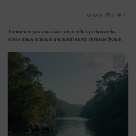
3826
0
2
Татарның рух ныклыгы турында сүз барганда,
әүвәл аның асылын ачыклап китү урынлы булыр.