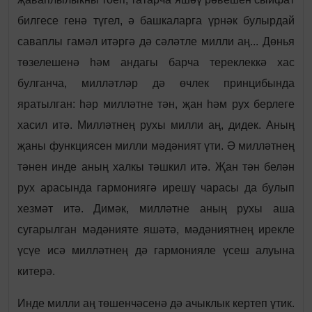
билгесе генә түгел, ә башкаларга үрнәк булырдай
саваплы гамәл итәргә дә сәләтле милли аң... Дөнья
төзелешенә һәм андагы барча тереклеккә хас
булганча, милләтләр дә өчлек принцибында
яратылган: һәр милләтне тән, җан һәм рух берлеге
хасил итә. Милләтнең рухы милли аң, дидек. Аның
җаны функциясен милли мәдәният үти. Ә милләтнең
тәнен инде аның халкы тәшкил итә. Җан тән белән
рух арасында гармониягә ирешү чарасы да булып
хезмәт итә. Димәк, милләтне аның рухы аша
сугарылган мәдәнияте яшәтә, мәдәниятнең ирекле
үсүе исә милләтнең дә гармонияле үсеш алуына
китерә.
Инде милли аң төшенчәсенә дә ачыклык кертеп үтик.