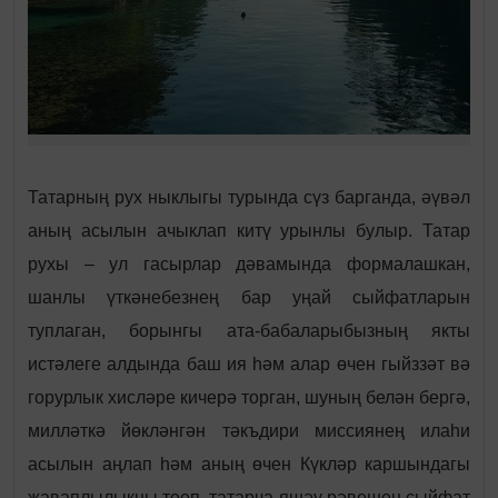
Татарның рух ныклыгы турында сүз барганда, әүвәл
аның асылын ачыклап китү урынлы булыр.
Татар
рухы – ул гасырлар дәвамында формалашкан,
шанлы үткәнебезнең бар уңай сыйфатларын
туплаган, борынгы ата-бабаларыбызның якты
истәлеге алдында баш ия һәм алар өчен гыйззәт вә
горурлык хисләре кичерә торган, шуның белән бергә,
милләткә йөкләнгән тәкъдири миссиянең илаһи
асылын аңлап һәм аның өчен Күкләр каршындагы
җаваплылыкны тоеп, татарча яшәү рәвешен сыйфат