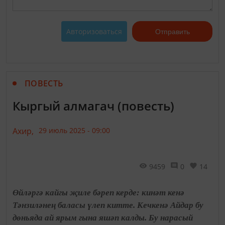
Авторизоваться
Отправить
ПОВЕСТЬ
Кыргый алмагач (повесть)
Ахир,
29 июль 2025 - 09:00
9459
0
14
Өйләргә кайгы җиле бәреп керде: кинәт кенә
Тәнзиләнең баласы үлеп китте. Кечкенә Айдар бу
дөньяда ай ярым гына яшәп калды. Бу нарасый