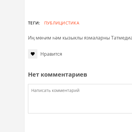
ТЕГИ:
ПУБЛИЦИСТИКА
Иң мөһим һәм кызыклы язмаларны Татмеди
Нравится
Нет комментариев