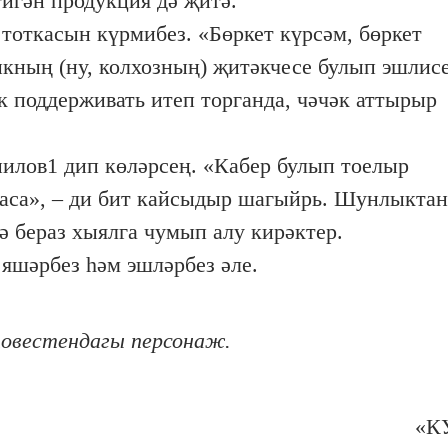
игән продукция дә җитә.
тоткасын күрмибез. «Бөркет күрсәм, бөркет
ыкның (ну, колхозның) җитәкчесе булып эшлис
к поддерживать итеп торганда, чәчәк аттырыр
нилов1 дип көләрсең. «Кабер булып тоелыр
аса», – ди бит кайсыдыр шагыйрь. Шунлыктан
ә бераз хыялга чумып алу кирәктер.
 яшәрбез һәм эшләрбез әле.
повестендагы персонаж.
«КУ