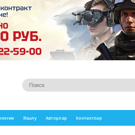
ллегия
Язылу
Авторлар
Контактлар