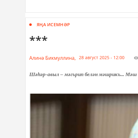
ЯҢА ИСЕМНӘР
***
Алинә Бикмуллина,
28 август 2025 - 12:00
Шәһәр-авыл – мәгърип белән мәшрикъ... Мәш к