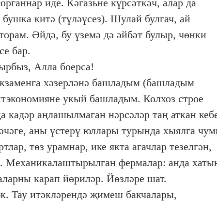
органнар иде. Кәгазьне күрсәткәч, алар да
бушка китә (түләүсез). Шулай булгач, ай
торам. Әйдә, бу үземә дә әйбәт булыр, чөнки
се бар.
ырбыз, Алла боерса!
экзаменга хәзерләнә башладым (башладым
литэкономияне укый башладым. Колхоз строе
 кадәр аңлашылмаган нәрсәләр таң аткан кеб
ләчәге, аны үстерү юллары турында хыялга чу
лар, төз урамнар, ике якта агачлар тезелгән,
ор. Механикалаштырылган фермалар: анда хаты
аларны карап йөриләр. Йөзләре шат.
к. Тау итәкләрендә җимеш бакчалары,