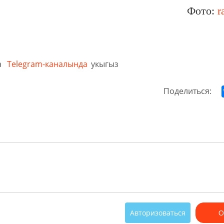
Фото:
r
а
Telegram-каналында
укыгыз
Поделиться:
Авторизоваться
О