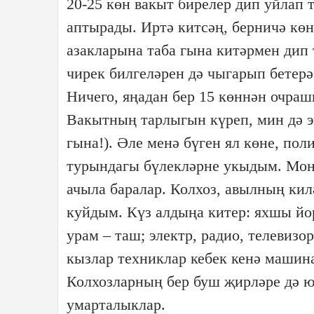
20-25 көн вакыт бирелер дип уйлап т
аптырады. Иртә китсәң, берничә көн 
азакларына таба гына китәрмен дип 
чирек билгеләрен дә чыгарып бетерә
Ничего, яңадан бер 15 көннән очраш
Вакытның тарлыгын күреп, мин дә 
гына!). Әле менә бүген ял көне, по
турындагы бүлекләрне укыдым. Моңа
ачыла баралар. Колхоз, авылның ки
куйдым. Күз алдыңа китер: яхшы йорт
урам – таш; электр, радио, телевиз
кызлар техниклар кебек кенә машин
Колхозларның бер буш җирләре дә ю
умарталыклар.