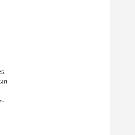
ек
мып
н-