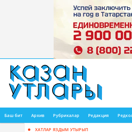
Баш бит
Архив
Рубрикалар
Редакция
Редко
ХАТЛАР ЯЗДЫМ УТЫРЫП