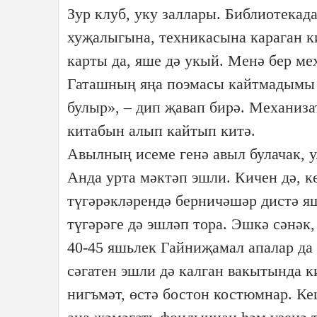
Зур клуб, уку заллары. Библиотекад
хуҗалыгына, техникасына караган 
карты да, яше дә укый. Менә бер ме
Гаташның яңа поэмасы кайтмадымы ә
булыр», – дип җавап бирә. Механиз
китабын алып кайтып китә.
Авылның исеме генә авыл булачак, 
Анда урта мәктәп эшли. Кичен дә, к
түгәрәкләрендә берничәшәр дистә яш
түгәрәге дә эшләп тора. Эшкә сәнәк
40-45 яшьлек Гайниҗамал апалар да 
сәгатен эшли дә калган вакытында к
нигъмәт, өстә бостон костюмнар. К