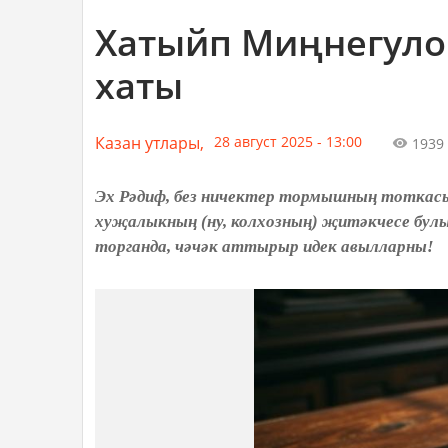
Хатыйп Миңнегуло
хаты
Казан утлары,
28 август 2025 - 13:00
1939
Эх Рәдиф, без ничектер тормышның тоткасын
хуҗалыкның (ну, колхозның) җитәкчесе булы
торганда, чәчәк аттырыр идек авылларны!