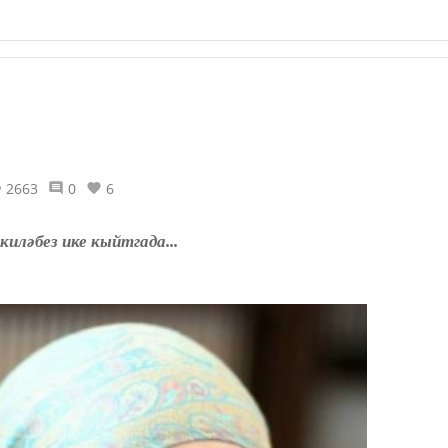
2663
0
6
иләбез ике кыйтгада...