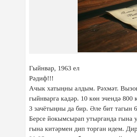
Гыйнвар, 1963 ел
Рәдиф!!!
Ачык хатыңны алдым. Рәхмәт. Вызов
гыйнварга кадәр. 10 көн эчендә 800 
3 зачётыңны да бир. Әле бит тагын 6
Берсе йокымсырап утырганда гына у
гына китәрмен дип торган идем. Дир