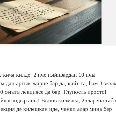
 кичә килде. 2 нче гыйнвардан 10 нчы
км дан артык җирне бар да, кайт та, һәм 3 экза
0 сәгать лекциясе дә бар. Глупость просто!
йлагандыр аны! Вызов килмәсә, 25ләренә таба
екция дә килешкән иде, чөнки алар миңа бер