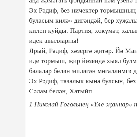
аңа җәмәгать фондыннан һәм үзенә т
Эх Рәдиф, без ничектер тормышның 
буласым килә» дигәндәй, бер хуҗал
килеп куйды. Партия, хөкүмәт, халы
идек авылларны!
Ярый, Рәдиф, хәзергә җитәр. Йә Ма
иде тормыш, җир йөзендә хыял булм
балалар белән эшләгән мөгаллимгә д
Эх Рәдиф, тазалык кына булсын, без
Сәлам белән, Хатыйп
1 Николай Гогольнең «Үле җаннар» 