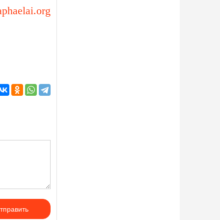
aphaelai.org
тправить