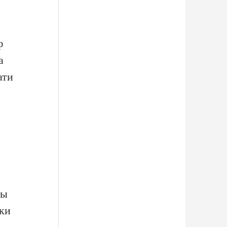
ф
а
ати
лы
ки