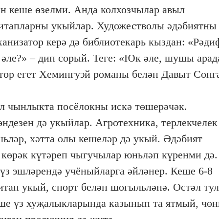
ан кеше өзелми. Анда колхозчылар авыл
китапларны укыйлар. Художестволы әдәбиятны
ханизатор керә дә библиотекарь кыздан: «Рәди
ле?» – дип сорый. Теге: «Юк әле, шушы арад
атор егет Хемингуэй романы белән Давыт Сөнг
ул чынлыкта посёлокны искә төшерәчәк.
өндезен дә укыйлар. Агротехника, терлекчелек
ьләр, хәтта олы кешеләр дә укый. Әдәбият
, көрәк күтәреп чыгучылар юньләп күренми дә.
үз эшләрендә учёныйларга әйләнер. Кеше 6-8
итап укый, спорт белән шөгыльләнә. Өстәл ту
еше үз хуҗалыкларында казынып та ятмый, чөн