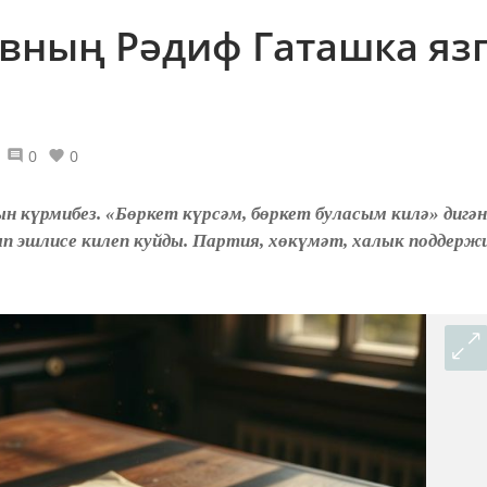
вның Рәдиф Гаташка яз
0
0
 күрмибез. «Бөркет күрсәм, бөркет буласым килә» дигәнд
п эшлисе килеп куйды. Партия, хөкүмәт, халык поддерж