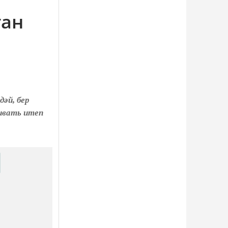
ган
әй, бер
ивать итеп