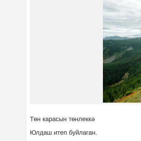
Төн карасын төнлеккә
Юлдаш итеп буйлаган.