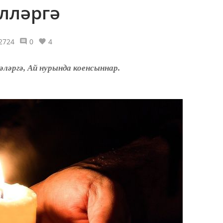
лләргә
2724
0
4
ләргә, Ай нурында коенсыннар.