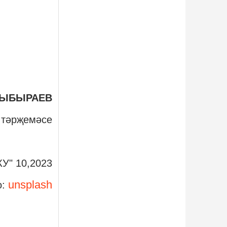
 ЫБЫРАЕВ
тәрҗемәcе
КУ" 10,2023
unsplash
о: