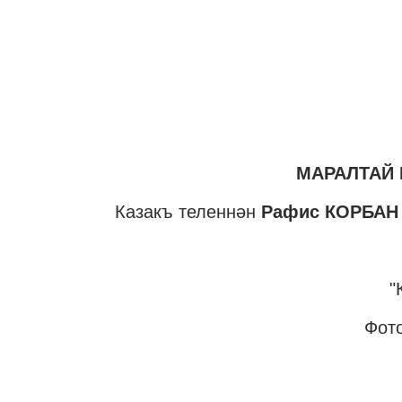
МАРАЛТАЙ
Казакъ теленнән
Рафис КОРБАН
"
Фот