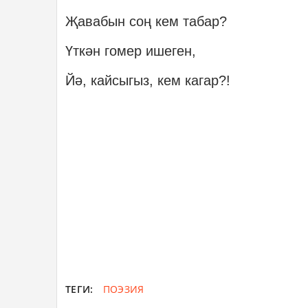
Җавабын соң кем табар?
Үткән гомер ишеген,
Йә, кайсыгыз, кем кагар?!
ТЕГИ:
ПОЭЗИЯ