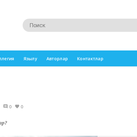
ллегия
Язылу
Авторлар
Контактлар
0
0
ар?