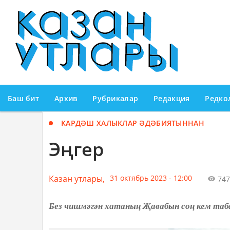
Баш бит
Архив
Рубрикалар
Редакция
Редко
КАРДӘШ ХАЛЫКЛАР ӘДӘБИЯТЫННАН
Эңгер
Казан утлары,
31 октябрь 2023 - 12:00
747
Без чишмәгән хатаның Җавабын соң кем таб