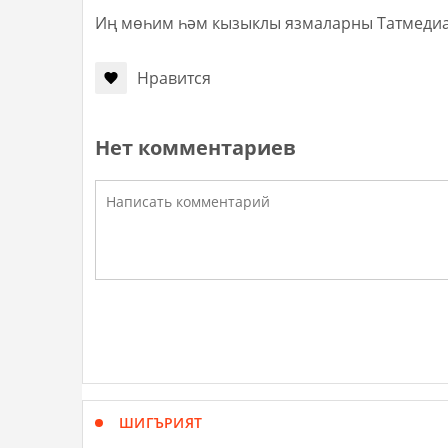
Иң мөһим һәм кызыклы язмаларны Татмеди
Нравится
Нет комментариев
ШИГЪРИЯТ