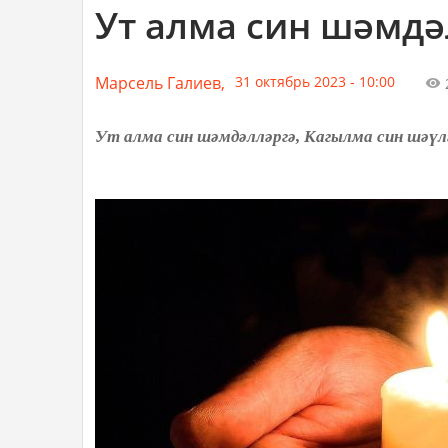
Ут алма син шәмдә
Марсель Галиев,
31 октябрь 2023 - 10:00
Ут алма син шәмдәлләргә, Кагылма син шәүлә