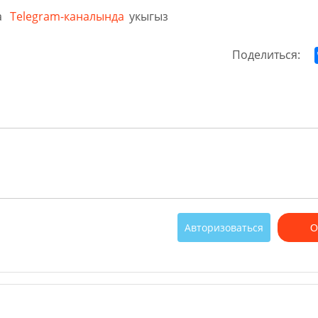
а
Telegram-каналында
укыгыз
Поделиться:
Авторизоваться
О