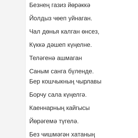
Безнең газиз йөрәккә
Йолдыз чөеп уйнаган.
Чал дөнья калган өнсез,
Күккә дәшеп күңелне.
Теләгенә ашмаган
Саным санга бүленде.
Бер кошчыкның чырлавы
Борчу сала күңелгә.
Каеннарның кайгысы
Йөрәгемә түгелә.
Без чишмәгән хатаның