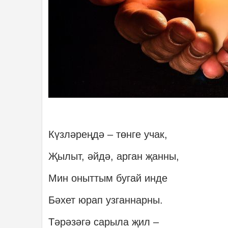
Күзләреңдә – төнге учак,
Җылыт, әйдә, арган җанны,
Мин оныттым бугай инде
Бәхет юрап узганнарны.
Тәрәзәгә сарыла җил –