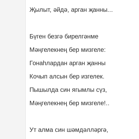
Җылыт, әйдә, арган җанны...
Бүген безгә бирелгәнме
Мәңгелекнең бер мизгеле:
Гонаһлардан арган җанны
Кочып алсын бер изгелек.
Пышылда син ягымлы сүз,
Мәңгелекнең бер мизгеле!..
Ут алма син шәмдәлләргә,