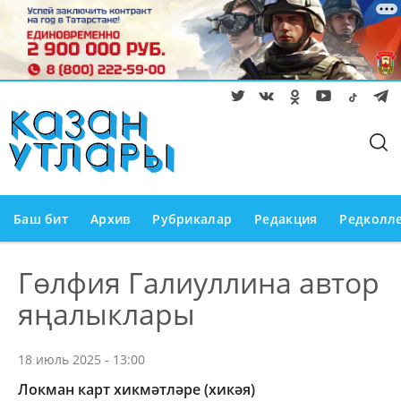
Баш бит
Архив
Рубрикалар
Редакция
Редколл
Гөлфия Галиуллина автор
яңалыклары
18 июль 2025 - 13:00
Локман карт хикмәтләре (хикәя)