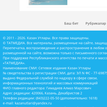
Баш бит
Рубрикалар
© 2011 - 2026. Казан Утлары. Все права защищены.
© ТАТМЕДИА. Все материалы, размещенные на сайте, защищ
Перепечатка, воспроизведение и распространение в любом 
размещенной на сайте, возможна только с письменного согл
При поддержке Республиканского агентства по печати и мас
«ТАТМЕДИА».
Наименование СМИ: Сетевое издание Казан Утлары
№ свидетельства о регистрации СМИ, дата: ЭЛ N ФС - 77-69875
выдано Федеральной службой по надзору в сфере связи,
информационных технологий и массовых коммуникаций
ФИО главного редактора: Гимадиев Алмаз Марсович
Адрес редакции: 420066, Казань, Декабристов 2
Телефон редакции: (843)222-05-50 (дополнительно: 1618)
e-mail: kazanutlari@yandex.ru