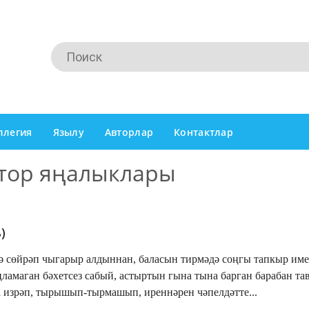
ллегия
Язылу
Авторлар
Контактлар
тор яңалыклары
)
 сөйрәп чыгарыр алдыннан, баласын тирмәдә соңгы тапкыр име
аңламаган бәхетсез сабый, астыртын гына тына барган барабан т
 изрәп, тырышып-тырмашып, иреннәрен чәпелдәтте...