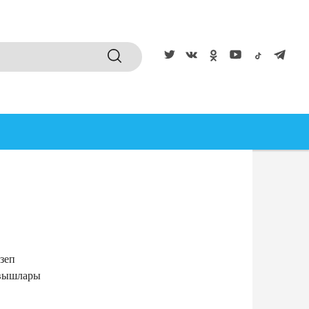
зеп
авышлары