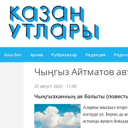
Баш бит
Архив
Рубрикалар
Редакция
Редко
Чыңгыз Айтматов ав
25 август 2025 - 11:00
Чыңгызханның ак болыты (повесть
Аларны мыскыл итәргә
өлгерде ул. Берни дә 
астында җиңел йокыда