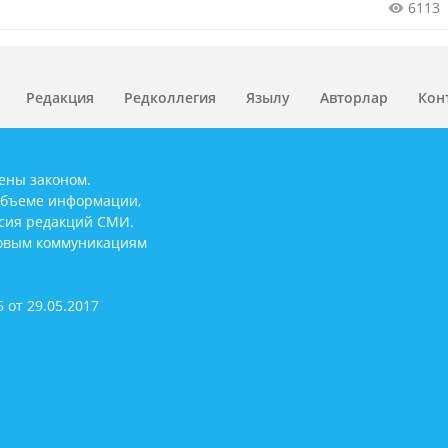
6113
Редакция
Редколлегия
Язылу
Авторлар
Кон
ены законом.
объеме информации,
асия редакций СМИ.
совым коммуникациям
 от 29.05.2017