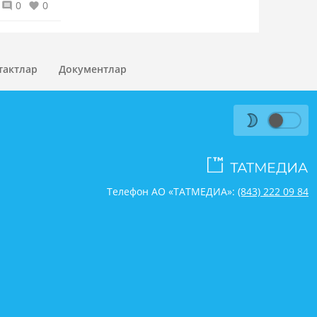
0
0
тактлар
Документлар
Телефон АО «ТАТМЕДИА»:
(843) 222 09 84