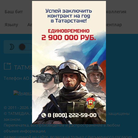
Баш бит
Рубрикалар
Редакция
Редколлегия
Язылу
Авторлар
Контактлар
Документлар
Телефон АО «ТАТМЕДИА»:
(843) 222 09 84
16+
© 2011 - 2026. Казан Утлары. Все права защищены.
© ТАТМЕДИА. Все материалы, размещенные на сайте, защищены
законом.
Перепечатка, воспроизведение и распространение в любом
объеме информации,
размещенной на сайте, возможна только с письменного согласия