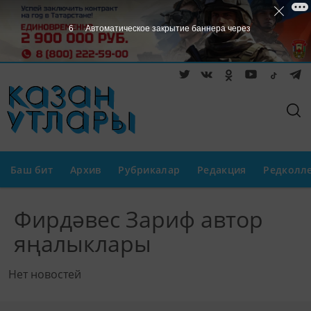
6
Автоматическое закрытие баннера через
Баш бит
Архив
Рубрикалар
Редакция
Редколл
Фирдәвес Зариф автор
яңалыклары
Нет новостей