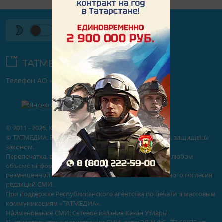
Телефон АО «ТАТМЕДИА»:
(843) 222 09 84
16+
© 2011 - 2026. Казан Утлары. Все права защищены.
© ТАТМЕДИА. Все материалы, размещенные на сайте, защищены
законом.
Перепечатка, воспроизведение и распространение в любом
объеме информации,
размещенной на сайте, возможна только с письменного согласия
редакций СМИ.
При поддержке Республиканского агентства по печати и массовым
коммуникациям «ТАТМЕДИА».
Наименование СМИ: Сетевое издание Казан Утлары